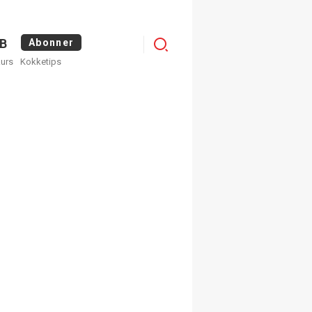
Logg
B
Abonner
kurs
Kokketips
inn
×
ge nyhetsbrev fra
Apéritif
 ukentlige nyhetsbrev. Du
 hvilke du ønsker å få
egistrer deg