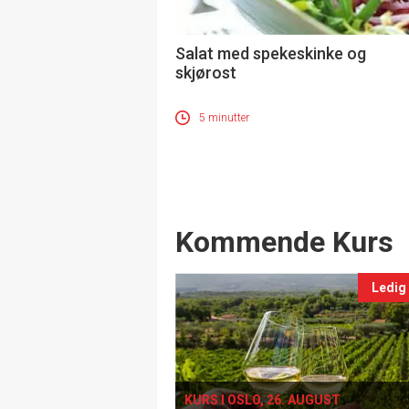
Salat med spekeskinke og
skjørost
5 minutter
Events
Kommende Kurs
Ledig
KURS I OSLO, 26. AUGUST