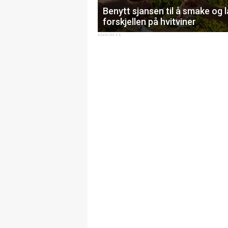
Benytt sjansen til å smake og 
forskjellen på hvitviner