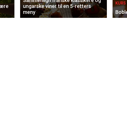
Sammenlign franske klassikere og
KURS 
lære
ungarske viner til en 5-retters
meny
Bobl