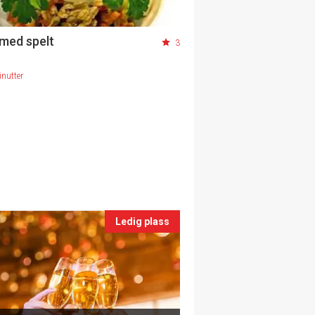
 med spelt
3
nutter
Ledig plass