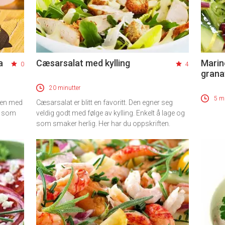
a
Cæsarsalat med kylling
Marin
0
4
grana
20 minutter
5 mi
men med
Cæsarsalat er blitt en favoritt. Den egner seg
sk som
veldig godt med følge av kylling. Enkelt å lage og
som smaker herlig. Her har du oppskriften.