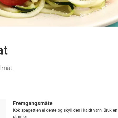
at
llmat.
Fremgangsmåte
Kok spagettien al dente og skyll den i kaldt vann. Bruk e
strimler.