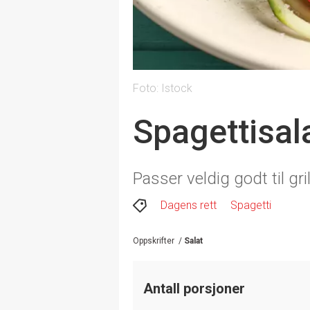
Foto: Istock
Spagettisal
Passer veldig godt til gri
Dagens rett
Spagetti
Oppskrifter
/
Salat
Antall porsjoner