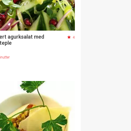
ert agurksalat med
4
teple
nutter