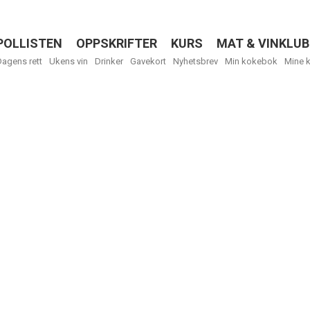
POLLISTEN
OPPSKRIFTER
KURS
MAT & VINKLUB
Menu
Dagens rett
Ukens vin
Drinker
Gavekort
Nyhetsbrev
Min kokebok
Mine 
Få ukentli
Vi tilbyr flere
kan fritt velge
tilsendt.
R