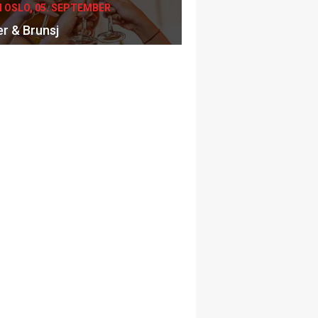
I OSLO, 05. SEPTEMBER
er & Brunsj