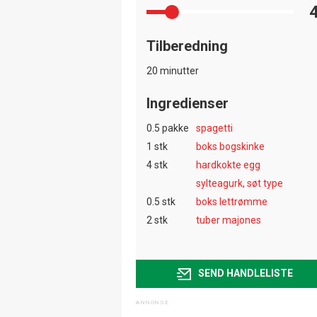
Tilberedning
20 minutter
Ingredienser
0.5 pakke
spagetti
1 stk
boks bogskinke
4 stk
hardkokte egg
sylteagurk, søt type
0.5 stk
boks lettrømme
2 stk
tuber majones
SEND HANDLELISTE