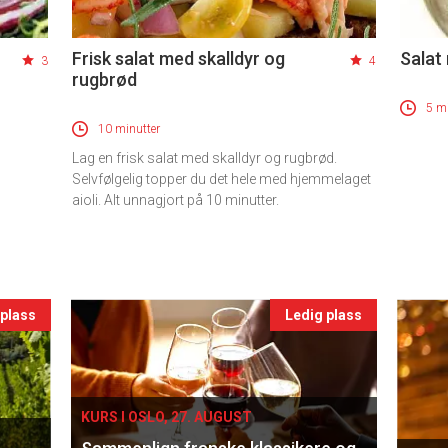
Frisk salat med skalldyr og
Salat
3
4
rugbrød
5 mi
10 minutter
Lag en frisk salat med skalldyr og rugbrød.
Selvfølgelig topper du det hele med hjemmelaget
aioli. Alt unnagjort på 10 minutter.
 plass
Ledig plass
KURS I OSLO, 27. AUGUST