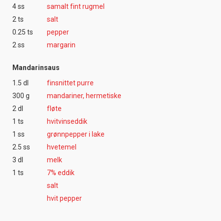
4 ss
samalt fint rugmel
2 ts
salt
0.25 ts
pepper
2 ss
margarin
Mandarinsaus
1.5 dl
finsnittet purre
300 g
mandariner, hermetiske
2 dl
fløte
1 ts
hvitvinseddik
1 ss
grønnpepper i lake
2.5 ss
hvetemel
3 dl
melk
1 ts
7% eddik
salt
hvit pepper