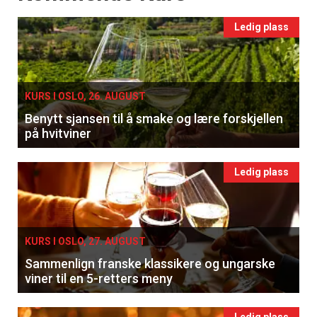
Ledig plass
KURS I OSLO, 26. AUGUST
Benytt sjansen til å smake og lære forskjellen
på hvitviner
Ledig plass
×
KURS I OSLO, 27. AUGUST
Sammenlign franske klassikere og ungarske
viner til en 5-retters meny
Få ukentlige nyhetsbrev fra
Apéritif
Ledig plass