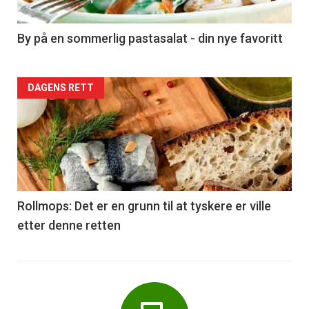
-
5
By på en sommerlig pastasalat - din nye favoritt
Forsiden
DAGENS RETT
akkurat
nå
-
6
Rollmops: Det er en grunn til at tyskere er ville
etter denne retten