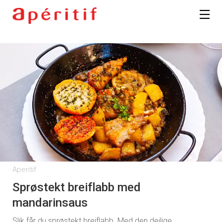
Aperitif
Sprøstekt breiflabb med
mandarinsaus
Slik får du sprøstekt breiflabb. Med den deilige