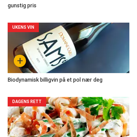
gunstig pris
Forsiden
UKENS VIN
akkurat
nå
+
-
4
Biodynamisk billigvin på et pol nær deg
Forsiden
DAGENS RETT
akkurat
nå