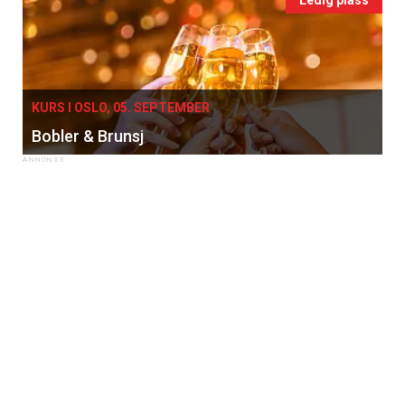
Vi tilbyr flere ukentlige nyhetsbrev. Du
kan fritt velge hvilke du ønsker å få
tilsendt.
KURS I OSLO, 05. SEPTEMBER
Registrer deg
Bobler & Brunsj