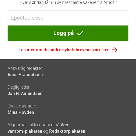
Hver søndag får du de mest leste sakene fra Apéritif
Logg på
Les mer om de andre nyhetsbrevene våre her
Footer
Ansvarlig redaktør:
Aase E. Jacobsen
-
Daglig leder:
links
Jan H. Amundsen
Event manager:
Mina Hovden
All journalistikk er basert på
Vær
varsom-plakaten
og
Redaktørplakaten