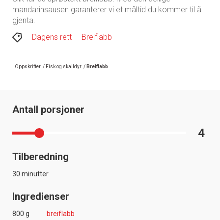
mandarinsausen garanterer vi et måltid du kommer til å
gjenta.
Dagens rett
Breiflabb
Oppskrifter
/
Fisk og skalldyr
/
Breiflabb
Antall porsjoner
4
Tilberedning
30 minutter
Ingredienser
800 g
breiflabb