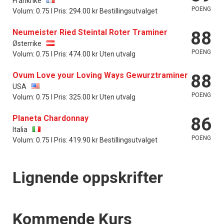
Frankrike
POENG
Volum: 0.75 l Pris: 294.00 kr Bestillingsutvalget
Neumeister Ried Steintal Roter Traminer
88
Østerrike
POENG
Volum: 0.75 l Pris: 474.00 kr Uten utvalg
Ovum Love your Loving Ways Gewurztraminer
88
USA
POENG
Volum: 0.75 l Pris: 325.00 kr Uten utvalg
Planeta Chardonnay
86
Italia
POENG
Volum: 0.75 l Pris: 419.90 kr Bestillingsutvalget
Lignende oppskrifter
Events
Kommende Kurs