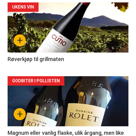
Forsiden
UKENS VIN
akkurat
nå
+
-
2
Røverkjøp til grillmaten
Forsiden
GODBITER I POLLISTEN
akkurat
nå
+
-
3
Magnum eller vanlig flaske, ulik årgang, men like