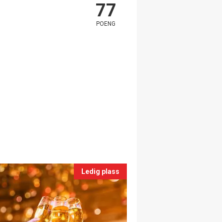
77
POENG
Ledig plass