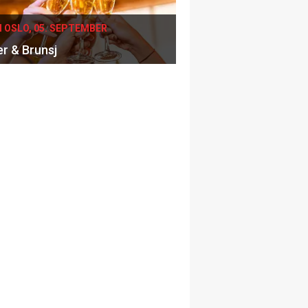
I OSLO, 05. SEPTEMBER
er & Brunsj