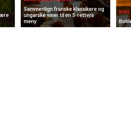
Sammenlign franske klassikere og
KURS 
lære
ungarske viner til en 5-retters
meny
Bobl