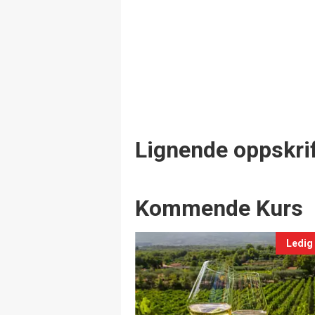
Lignende oppskrif
Events
Kommende Kurs
Ledig