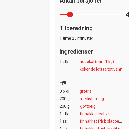
Antall porsjoner
Tilberedning
1 time 25 minutter
Ingredienser
1 stk
hodekål (min. 1 kg)
kokende lettsaltet vann
Fyll
0.5 dl
grøtris
200 g
medisterdeig
200 g
kjøttdeig
1 stk
finhakket hvitløk
1 ss
finhakket frisk bladpersille
1 ss
finhakket frisk basilikum