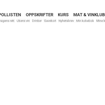
POLLISTEN
OPPSKRIFTER
KURS
MAT & VINKLUB
Menu
Dagens rett
Ukens vin
Drinker
Gavekort
Nyhetsbrev
Min kokebok
Mine 
Få ukentli
Vi tilbyr flere
kan fritt velge
tilsendt.
R