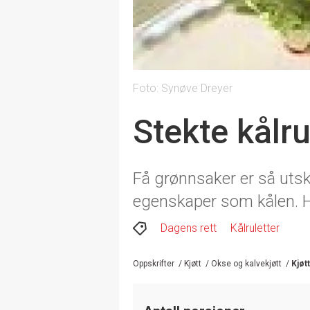
Foto: Synøve Dreyer
Stekte kålru
Få grønnsaker er så uts
egenskaper som kålen. He
Dagens rett
Kålruletter
Oppskrifter
/
Kjøtt
/
Okse og kalvekjøtt
/
Kjøt