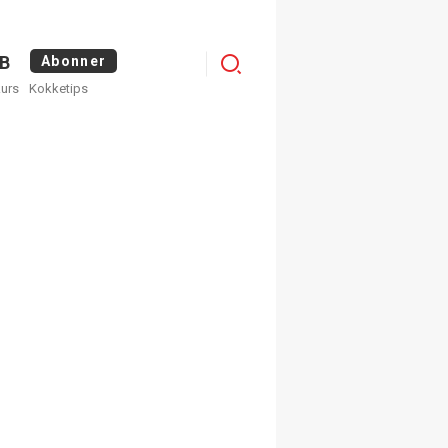
Logg
B
Abonner
kurs
Kokketips
inn
×
ge nyhetsbrev fra
Apéritif
 ukentlige nyhetsbrev. Du
 hvilke du ønsker å få
egistrer deg