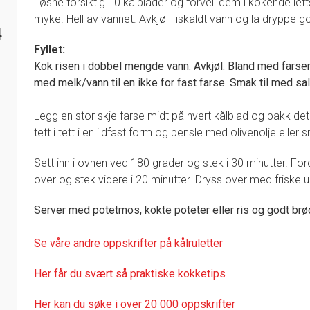
Løsne forsiktig 10 kålblader og forvell dem i kokende lettsa
myke. Hell av vannet. Avkjøl i iskaldt vann og la dryppe g
4
Fyllet:
Kok risen i dobbel mengde vann. Avkjøl. Bland med farsene
med melk/vann til en ikke for fast farse. Smak til med sa
Legg en stor skje farse midt på hvert kålblad og pakk det 
tett i tett i en ildfast form og pensle med olivenolje eller 
Sett inn i ovnen ved 180 grader og stek i 30 minutter. F
over og stek videre i 20 minutter. Dryss over med friske ur
Server med potetmos, kokte poteter eller ris og godt brød
Se våre andre oppskrifter på kålruletter
Her får du svært så praktisk
e kokketips
Her kan du søke i over 20 000 oppskrifter