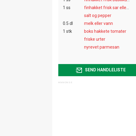
1 ss
finhakket frisk sar eller timian
salt og pepper
0.5 dl
melk eller vann
1 stk
boks hakkete tomater
friske urter
nyrevet parmesan
SEND HANDLELISTE