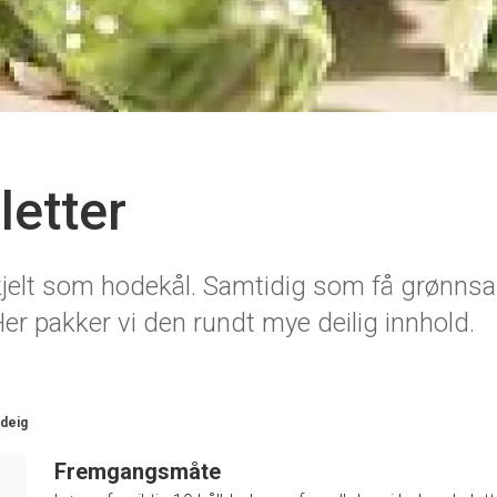
letter
kjelt som hodekål. Samtidig som få grønns
r pakker vi den rundt mye deilig innhold.
tdeig
Fremgangsmåte