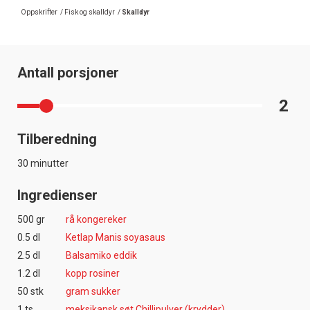
Oppskrifter
/
Fisk og skalldyr
/
Skalldyr
Antall porsjoner
2
Tilberedning
30 minutter
Ingredienser
500 gr
rå kongereker
0.5 dl
Ketlap Manis soyasaus
2.5 dl
Balsamiko eddik
1.2 dl
kopp rosiner
50 stk
gram sukker
1 ts
meksikansk søt Chillipulver (krydder)