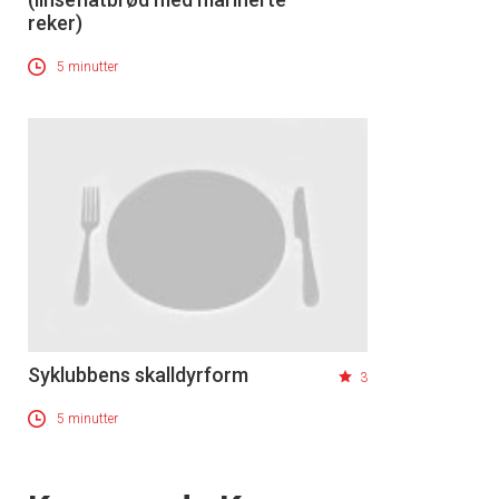
reker)
5 minutter
Syklubbens skalldyrform
3
5 minutter