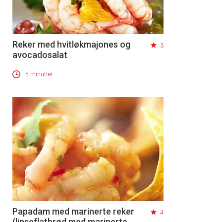
Reker med hvitløkmajones og
3
avocadosalat
5 minutter
Papadam med marinerte reker
4
(linseflatbrød med marinerte