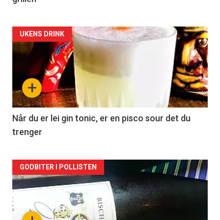
Forsiden
UKENS DRINK
akkurat
nå
+
-
2
Når du er lei gin tonic, er en pisco sour det du
trenger
Forsiden
GODBITER I POLLISTEN
akkurat
nå