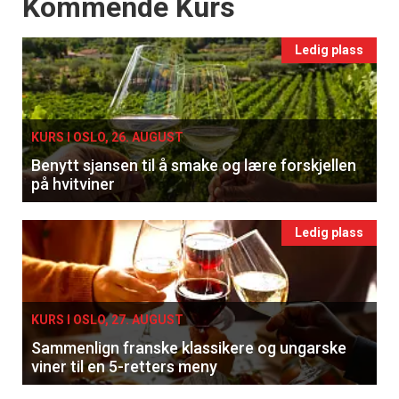
Events
Kommende Kurs
Ledig plass
KURS I OSLO, 26. AUGUST
Benytt sjansen til å smake og lære forskjellen
på hvitviner
Ledig plass
KURS I OSLO, 27. AUGUST
Sammenlign franske klassikere og ungarske
viner til en 5-retters meny