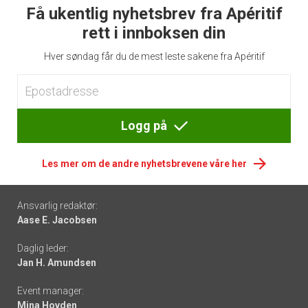
Få ukentlig nyhetsbrev fra Apéritif
rett i innboksen din
Hver søndag får du de mest leste sakene fra Apéritif
Logg på
Les mer om de andre nyhetsbrevene våre her
Footer
Ansvarlig redaktør:
Aase E. Jacobsen
-
Daglig leder:
links
Jan H. Amundsen
Event manager:
Mina Hovden