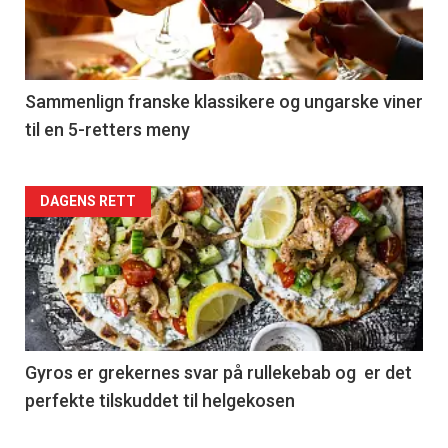
nå
-
5
Sammenlign franske klassikere og ungarske viner
til en 5-retters meny
Forsiden
DAGENS RETT
akkurat
nå
-
6
Gyros er grekernes svar på rullekebab og er det
perfekte tilskuddet til helgekosen