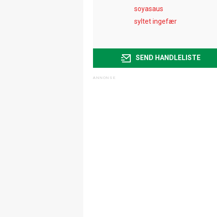
soyasaus
syltet ingefær
SEND HANDLELISTE