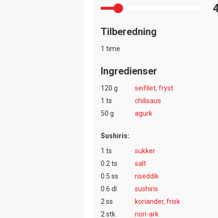
Tilberedning
1 time
Ingredienser
120 g
seifilet, fryst
1 ts
chilisaus
50 g
agurk
Sushiris:
1 ts
sukker
0.2 ts
salt
0.5 ss
riseddik
0.6 dl
sushiris
2 ss
koriander, frisk
2 stk
nori-ark