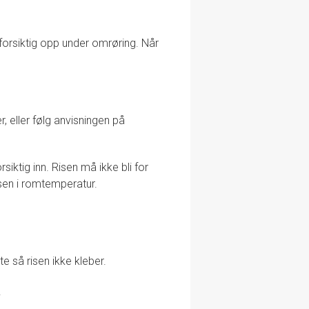
k forsiktig opp under omrøring. Når
r, eller følg anvisningen på
rsiktig inn. Risen må ikke bli for
isen i romtemperatur.
e så risen ikke kleber.
.