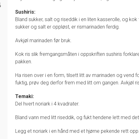
4
Sushiris:
Bland sukker, salt og riseddik i en liten kasserolle, og ko
sukker og salt er oppløst, er rismarinaden ferdig.
Avkjøl marinaden før bruk.
Kok ris slik fremgangsmåten i oppskriften sushiris forklare
pakken.
Ha risen over i en form, tilsett litt av marinaden og vend fo
fuktig, prøv deg derfor frem med litt om gangen. Avkjøl r
Temaki:
Del hvert noriark i 4 kvadrater.
Bland vann med litt riseddik, og fukt hendene lett med dett
Legg et noriark i en hånd med et hjørne pekende rett opp