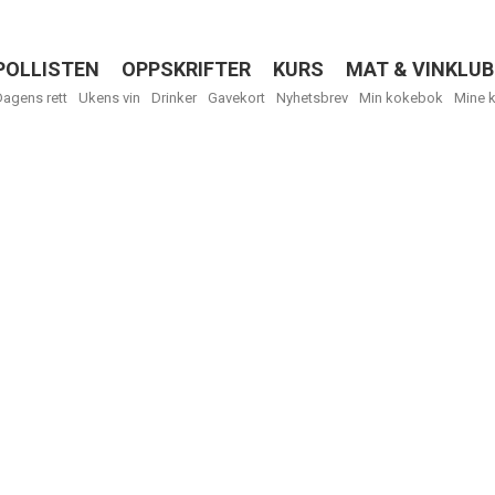
POLLISTEN
OPPSKRIFTER
KURS
MAT & VINKLUB
Menu
Dagens rett
Ukens vin
Drinker
Gavekort
Nyhetsbrev
Min kokebok
Mine 
R