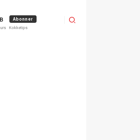
Logg
B
Abonner
kurs
Kokketips
inn
egistrer deg