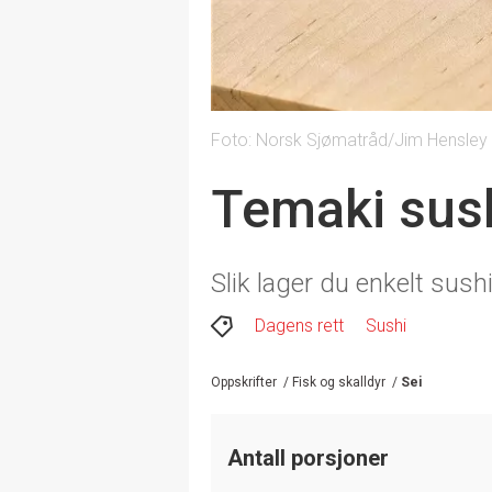
Foto: Norsk Sjømatråd/Jim Hensley
Temaki sus
Slik lager du enkelt su
Dagens rett
Sushi
Oppskrifter
/
Fisk og skalldyr
/
Sei
Antall porsjoner