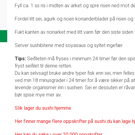
Fyll ca. 1 ss ris i midten av arket og spre risen ned mot d
Fordel litt sei, agurk og noen korianderblader på risen o
Fukt kanten av noriarket med litt vann før den siste siden 
Server sushibitene med soyasaus og syltet ingefær.
Tips:
Seifileten må fryses i minimum 24 timer før den spise
fryst seifilet til denne retten.
Du kan selvsagt bruke andre typer fisk enn sei, men felles 
ved min 18 minusgrader i 24 timer for å være sikker på a
levende organismer inn i sushien. Sei er dessuten er råvar
bør spise mye mer av.
Slik lager du sushi hjemme
Her finner mange flere oppskrifter på sushi du kan lage
Her kan du søke i over 20 000 oppskrifter