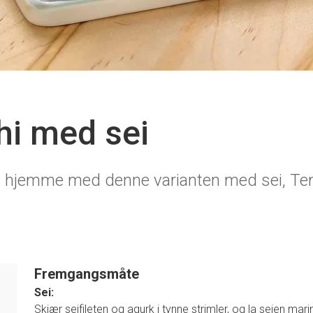
hi med sei
shi hjemme med denne varianten med sei, Te
Fremgangsmåte
Sei:
Skjær seifileten og agurk i tynne strimler, og la seien marin