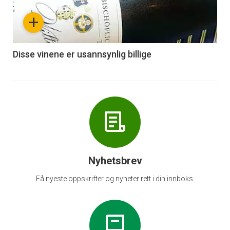
nå
+
-
6
Disse vinene er usannsynlig billige
Nyhetsbrev
Få nyeste oppskrifter og nyheter rett i din innboks.