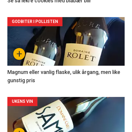
2
Se så lekre cookies med blåbær blir
Forsiden
GODBITER I POLLISTEN
akkurat
nå
+
-
3
Magnum eller vanlig flaske, ulik årgang, men like
gunstig pris
Forsiden
UKENS VIN
akkurat
nå