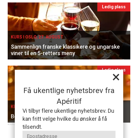
Ledig plass
KURS I OSLO, 27. AUGUST
Sammenlign franske klassikere og ungarske
viner til en 5-retters meny
Ledig plass
×
Få ukentlige nyhetsbrev fra
Apéritif
KURS I OSLO, 05. SEPTEMBER
Vi tilbyr flere ukentlige nyhetsbrev. Du
Bobler & Brunsj
kan fritt velge hvilke du ønsker å få
tilsendt.