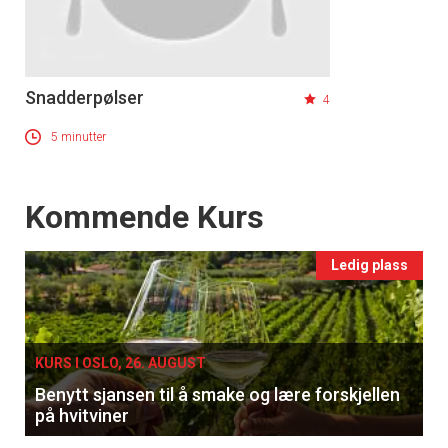
Snadderpølser
4
5 minutter
Events
Kommende Kurs
Ledig plass
KURS I OSLO, 26. AUGUST
Benytt sjansen til å smake og lære forskjellen
på hvitviner