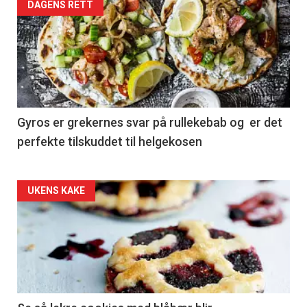
DAGENS RETT
Gyros er grekernes svar på rullekebab og er det
perfekte tilskuddet til helgekosen
Forsiden
UKENS KAKE
akkurat
nå
-