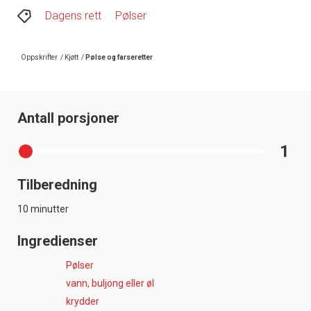
Dagens rett
Pølser
Oppskrifter
/
Kjøtt
/
Pølse og farseretter
Antall porsjoner
1
Tilberedning
10 minutter
Ingredienser
Pølser
vann, buljong eller øl
krydder