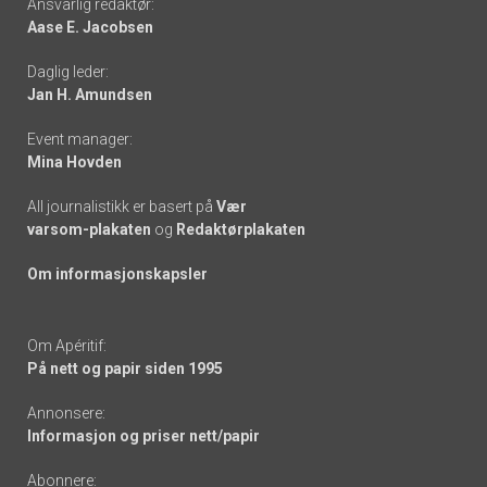
Ansvarlig redaktør:
Aase E. Jacobsen
-
Daglig leder:
links
Jan H. Amundsen
Event manager:
Mina Hovden
All journalistikk er basert på
Vær
varsom-plakaten
og
Redaktørplakaten
Om informasjonskapsler
Om Apéritif:
På nett og papir siden 1995
Annonsere:
Informasjon og priser nett/papir
Abonnere: