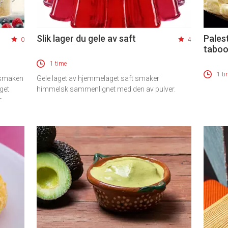
Slik lager du gele av saft
Palest
0
4
tabo
1 time
1 ti
 smaken
Gele laget av hjemmelaget saft smaker
eget
himmelsk sammenlignet med den av pulver.
r