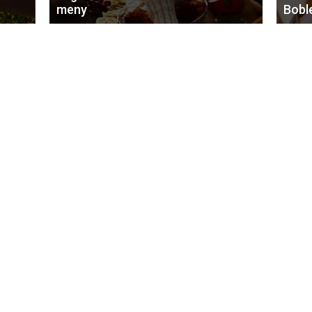
meny
Bobl