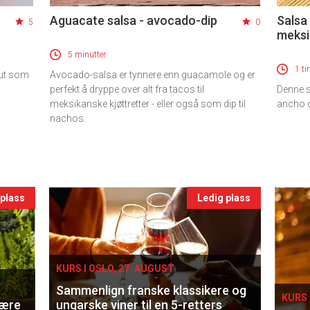
Aguacate salsa - avocado-dip
Salsa
5
0
meksi
5 minutter
1 ti
 ut som
Avocado-salsa er tynnere enn guacamole og er
perfekt å dryppe over alt fra tacos til
Denne s
meksikanske kjøttretter - eller også som dip til
ancho og
nachos.
 plass
Ledig plass
KURS I OSLO, 27. AUGUST
Sammenlign franske klassikere og
KURS 
lære
ungarske viner til en 5-retters