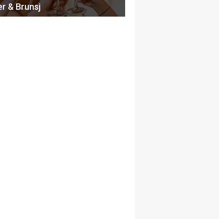
er & Brunsj