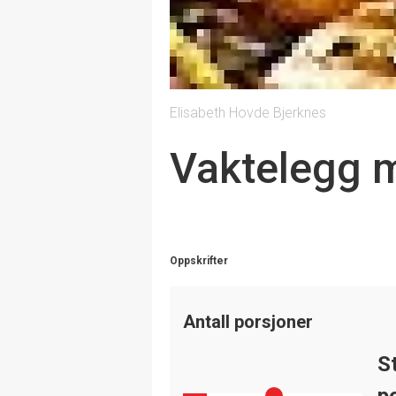
Elisabeth Hovde Bjerknes
Vaktelegg m
Oppskrifter
Antall porsjoner
S
p