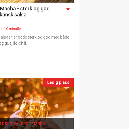
 Macha - sterk og god
5
kansk salsa
me 10 minutter
alsaen er både sterk og god med både
 guajillo-chili.
Ledig plass
I OSLO, 05. SEPTEMBER