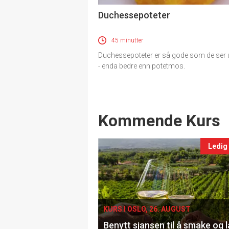
Duchessepoteter
45 minutter
Duchessepoteter er så gode som de ser
- enda bedre enn potetmos.
Events
Kommende Kurs
Ledig
KURS I OSLO, 26. AUGUST
Benytt sjansen til å smake og 