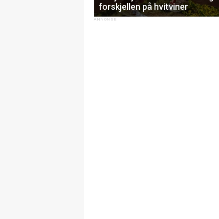
forskjellen på hvitviner