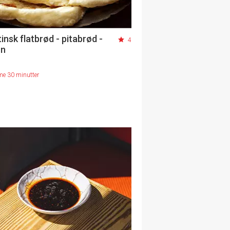
insk flatbrød - pitabrød -
4
on
me 30 minutter