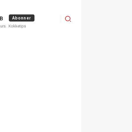
Logg
B
Abonner
kurs
Kokketips
inn
×
ge nyhetsbrev fra
Apéritif
 ukentlige nyhetsbrev. Du
 hvilke du ønsker å få
egistrer deg