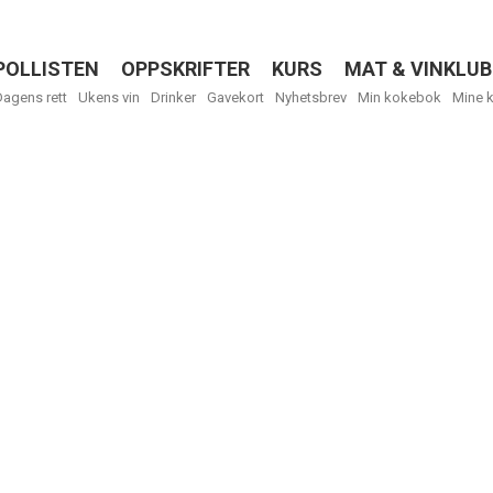
POLLISTEN
OPPSKRIFTER
KURS
MAT & VINKLUB
Menu
Dagens rett
Ukens vin
Drinker
Gavekort
Nyhetsbrev
Min kokebok
Mine 
Få ukentli
Vi tilbyr flere
kan fritt velge
tilsendt.
R