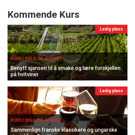
Events
Kommende Kurs
Ledig plass
KURS I OSLO, 26. AUGUST
Benytt sjansen til å smake og lære forskjellen
på hvitviner
Ledig plass
KURS I OSLO, 27. AUGUST
Sammenlign franske klassikere og ungarske