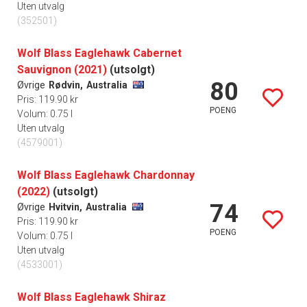
Uten utvalg
(352501)
Wolf Blass Eaglehawk Cabernet
Sauvignon (2021)
(utsolgt)
80
Øvrige
Rødvin,
Australia
Pris: 119.90 kr
POENG
Volum: 0.75 l
Uten utvalg
(4579001)
Wolf Blass Eaglehawk Chardonnay
(2022)
(utsolgt)
74
Øvrige
Hvitvin,
Australia
Pris: 119.90 kr
POENG
Volum: 0.75 l
Uten utvalg
(4533001)
Wolf Blass Eaglehawk Shiraz