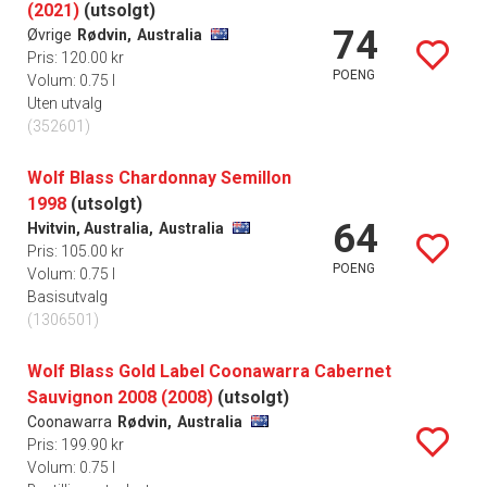
(2021)
(utsolgt)
74
Øvrige
Rødvin,
Australia
Pris: 120.00 kr
POENG
Volum: 0.75 l
Uten utvalg
(352601)
Wolf Blass Chardonnay Semillon
1998
(utsolgt)
64
Hvitvin, Australia,
Australia
Pris: 105.00 kr
POENG
Volum: 0.75 l
Basisutvalg
(1306501)
Wolf Blass Gold Label Coonawarra Cabernet
Sauvignon 2008 (2008)
(utsolgt)
Coonawarra
Rødvin,
Australia
Pris: 199.90 kr
Volum: 0.75 l