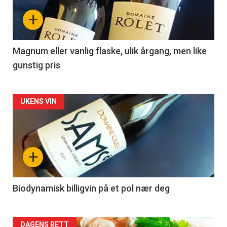
nå
+
-
3
Magnum eller vanlig flaske, ulik årgang, men like
gunstig pris
Forsiden
UKENS VIN
akkurat
nå
+
-
4
Biodynamisk billigvin på et pol nær deg
DAGENS RETT