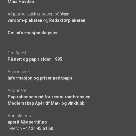
Mina Hovden
All journalistikk er basert på
Vær
varsom-plakaten
og
Redaktørplakaten
Om informasjonskapsler
Om Apéritif:
På nett og papir siden 1995
Annonsere:
Informasjon og priser nett/papir
Abonnere:
Papirabonnement for restaurantbransjen
Medlemskap Apéritif Mat- og vinklubb
Kontakt oss:
aperitif@aperitif.no
Telefon
+47 21 45 61 60