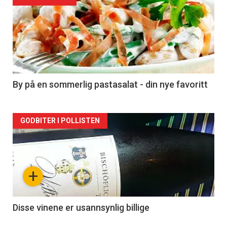
Forsiden
akkurat
nå
-
5
By på en sommerlig pastasalat - din nye favoritt
Forsiden
GODBITER I POLLISTEN
akkurat
nå
+
-
6
Disse vinene er usannsynlig billige