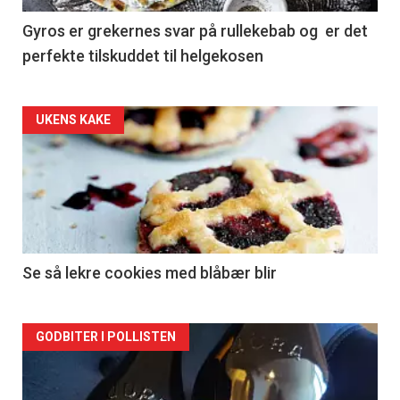
Gyros er grekernes svar på rullekebab og er det
perfekte tilskuddet til helgekosen
Forsiden
UKENS KAKE
akkurat
nå
-
2
Se så lekre cookies med blåbær blir
Forsiden
GODBITER I POLLISTEN
akkurat