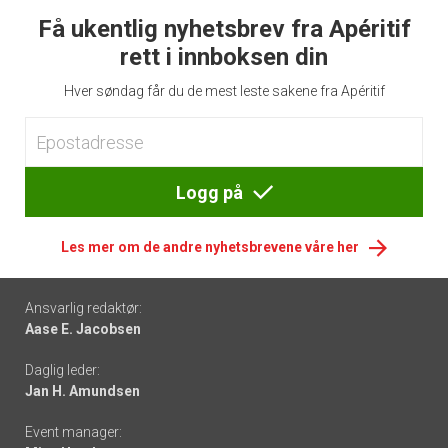
Få ukentlig nyhetsbrev fra Apéritif
rett i innboksen din
Hver søndag får du de mest leste sakene fra Apéritif
Logg på
Les mer om de andre nyhetsbrevene våre her
Footer
Ansvarlig redaktør:
Aase E. Jacobsen
-
Daglig leder:
links
Jan H. Amundsen
Event manager: