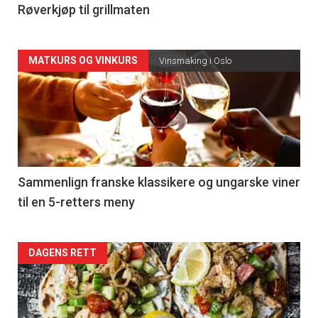
4
Røverkjøp til grillmaten
Forsiden
MATKURS OG VINKURS
Vinsmaking i Oslo
akkurat
nå
-
5
Sammenlign franske klassikere og ungarske viner
til en 5-retters meny
Forsiden
DAGENS RETT
akkurat
nå