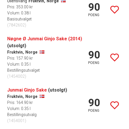
Ullensvang
Fruktvin,
Norge
90
Pris: 353.00 kr
Volum: 0.38 l
POENG
Basisutvalget
(7842602)
Nøgne Ø Junmai Ginjo Sake (2014)
(utsolgt)
90
Fruktvin,
Norge
Pris: 157.90 kr
POENG
Volum: 0.35 l
Bestillingsutvalget
(1454002)
Junmai Ginjo Sake
(utsolgt)
Fruktvin,
Norge
90
Pris: 164.90 kr
Volum: 0.35 l
POENG
Bestillingsutvalg
(1454001)