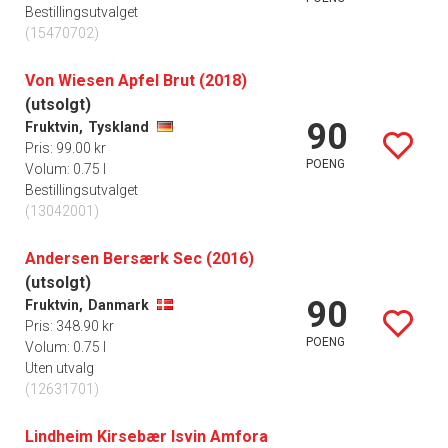
Bestillingsutvalget
(15470702)
Von Wiesen Apfel Brut (2018)
(utsolgt)
90
Fruktvin,
Tyskland
Pris: 99.00 kr
POENG
Volum: 0.75 l
Bestillingsutvalget
(13042001)
Andersen Bersærk Sec (2016)
(utsolgt)
90
Fruktvin,
Danmark
Pris: 348.90 kr
POENG
Volum: 0.75 l
Uten utvalg
(12631701)
Lindheim Kirsebær Isvin Amfora