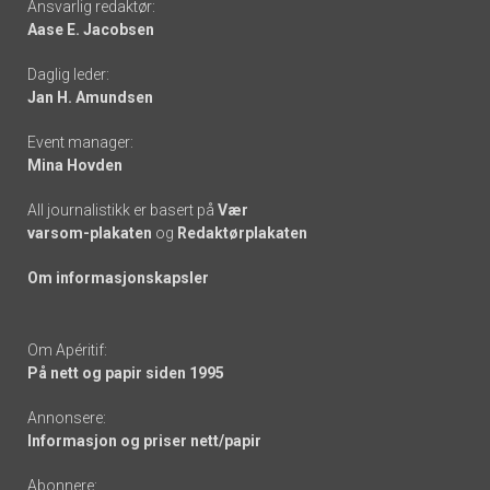
Ansvarlig redaktør:
Aase E. Jacobsen
-
Daglig leder:
links
Jan H. Amundsen
Event manager:
Mina Hovden
All journalistikk er basert på
Vær
varsom-plakaten
og
Redaktørplakaten
Om informasjonskapsler
Om Apéritif:
På nett og papir siden 1995
Annonsere:
Informasjon og priser nett/papir
Abonnere: