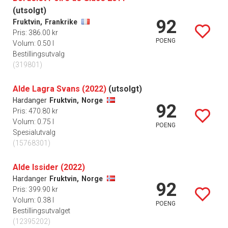
(utsolgt)
92
Fruktvin,
Frankrike
Pris: 386.00 kr
POENG
Volum: 0.50 l
Bestillingsutvalg
(319801)
Alde Lagra Svans (2022)
(utsolgt)
Hardanger
Fruktvin,
Norge
92
Pris: 470.80 kr
Volum: 0.75 l
POENG
Spesialutvalg
(15768301)
Alde Issider (2022)
Hardanger
Fruktvin,
Norge
92
Pris: 399.90 kr
Volum: 0.38 l
POENG
Bestillingsutvalget
(12395202)