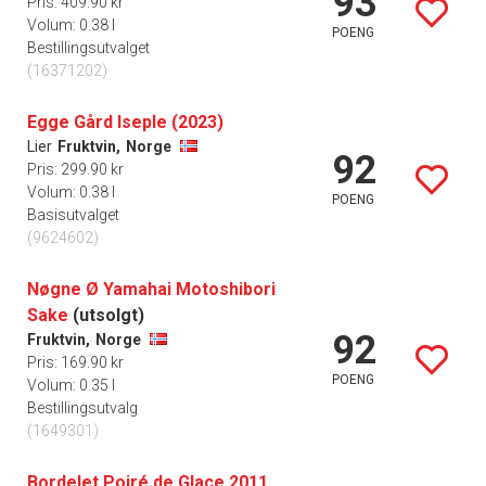
93
Pris: 409.90 kr
Volum: 0.38 l
POENG
Bestillingsutvalget
(16371202)
Egge Gård Iseple (2023)
Lier
Fruktvin,
Norge
92
Pris: 299.90 kr
Volum: 0.38 l
POENG
Basisutvalget
(9624602)
Nøgne Ø Yamahai Motoshibori
Sake
(utsolgt)
92
Fruktvin,
Norge
Pris: 169.90 kr
POENG
Volum: 0.35 l
Bestillingsutvalg
(1649301)
Bordelet Poiré de Glace 2011