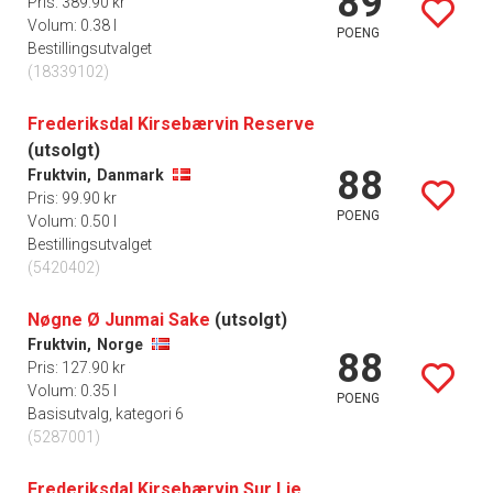
89
Pris: 389.90 kr
Volum: 0.38 l
POENG
Bestillingsutvalget
(18339102)
Frederiksdal Kirsebærvin Reserve
(utsolgt)
88
Fruktvin,
Danmark
Pris: 99.90 kr
POENG
Volum: 0.50 l
Bestillingsutvalget
(5420402)
Nøgne Ø Junmai Sake
(utsolgt)
Fruktvin,
Norge
88
Pris: 127.90 kr
Volum: 0.35 l
POENG
Basisutvalg, kategori 6
(5287001)
Frederiksdal Kirsebærvin Sur Lie