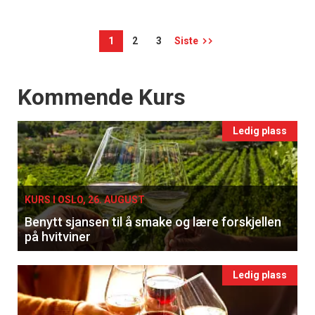
1
2
3
Siste
Events
Kommende Kurs
Ledig plass
KURS I OSLO, 26. AUGUST
Benytt sjansen til å smake og lære forskjellen
på hvitviner
Ledig plass