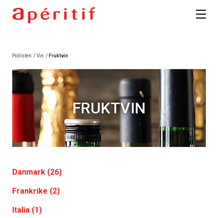
Pollisten
/
Vin
/
Fruktvin
FRUKTVIN
Danmark (26)
Frankrike (2)
Italia (1)