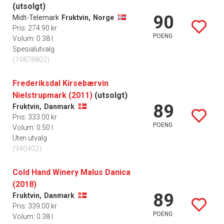
(utsolgt)
90
Midt-Telemark
Fruktvin,
Norge
Pris: 274.90 kr
POENG
Volum: 0.38 l
Spesialutvalg
(19878802)
Frederiksdal Kirsebærvin
Nielstrupmark (2011)
(utsolgt)
89
Fruktvin,
Danmark
Pris: 333.00 kr
POENG
Volum: 0.50 l
Uten utvalg
(940402)
Cold Hand Winery Malus Danica
(2018)
89
Fruktvin,
Danmark
Pris: 339.00 kr
POENG
Volum: 0.38 l