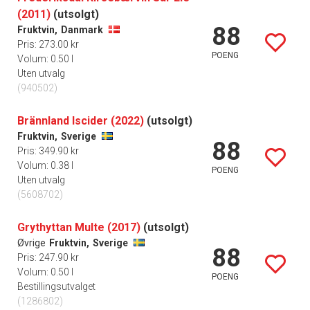
(2011)
(utsolgt)
88
Fruktvin,
Danmark
Pris: 273.00 kr
POENG
Volum: 0.50 l
Uten utvalg
(940502)
Brännland Iscider (2022)
(utsolgt)
Fruktvin,
Sverige
88
Pris: 349.90 kr
Volum: 0.38 l
POENG
Uten utvalg
(5608702)
Grythyttan Multe (2017)
(utsolgt)
Øvrige
Fruktvin,
Sverige
88
Pris: 247.90 kr
Volum: 0.50 l
POENG
Bestillingsutvalget
(1286802)