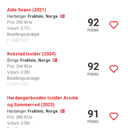
Alde Svans (2021)
Hardanger
Fruktvin,
Norge
92
Pris: 399.90 kr
Volum: 0.75 l
POENG
Bestillingsutvalget
(12680101)
Kvestad Issider (2024)
Øvrige
Fruktvin,
Norge
92
Pris: 394.90 kr
Volum: 0.38 l
POENG
Bestillingsutvalget
(15337102)
Hardangerbonden Issider Aroma
og Summerred (2023)
91
Hardanger
Fruktvin,
Norge
Pris: 389.90 kr
POENG
Volum: 0.38 l