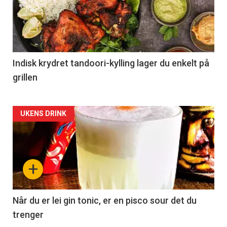
Indisk krydret tandoori-kylling lager du enkelt på
grillen
Forsiden
UKENS DRINK
akkurat
nå
+
-
2
Når du er lei gin tonic, er en pisco sour det du
trenger