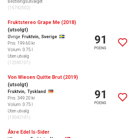
Bestillingsutvalget
(15792502)
Fruktstereo Grape Me (2018)
(utsolgt)
91
Øvrige
Fruktvin,
Sverige
Pris: 199.60 kr
POENG
Volum: 0.75 l
Uten utvalg
(12595101)
Von Wiesen Quitte Brut (2019)
(utsolgt)
91
Fruktvin,
Tyskland
Pris: 349.20 kr
POENG
Volum: 0.75 l
Uten utvalg
(13042101)
Åkre Edel Is-Sider