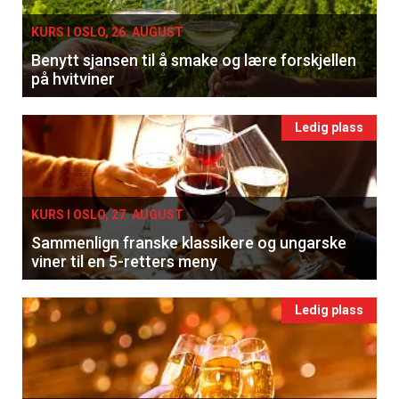
KURS I OSLO, 26. AUGUST
Benytt sjansen til å smake og lære forskjellen
på hvitviner
Ledig plass
KURS I OSLO, 27. AUGUST
Sammenlign franske klassikere og ungarske
viner til en 5-retters meny
Ledig plass