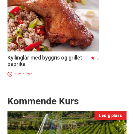
Kyllinglår med byggris og grillet
5
paprika
5 minutter
Events
Kommende Kurs
Ledig plass