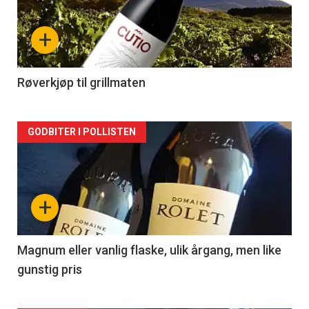
nå
+
-
2
Røverkjøp til grillmaten
Forsiden
GODBITER I POLLISTEN
akkurat
nå
+
-
3
Magnum eller vanlig flaske, ulik årgang, men like
gunstig pris