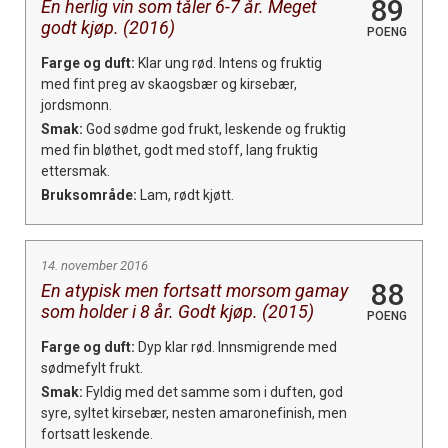
89
En herlig vin som tåler 6-7 år. Meget
godt kjøp. (2016)
POENG
Farge og duft:
Klar ung rød. Intens og fruktig
med fint preg av skaogsbær og kirsebær,
jordsmonn.
Smak:
God sødme god frukt, leskende og fruktig
med fin bløthet, godt med stoff, lang fruktig
ettersmak.
Bruksområde:
Lam, rødt kjøtt.
14. november 2016
88
En atypisk men fortsatt morsom gamay
som holder i 8 år. Godt kjøp. (2015)
POENG
Farge og duft:
Dyp klar rød. Innsmigrende med
sødmefylt frukt.
Smak:
Fyldig med det samme som i duften, god
syre, syltet kirsebær, nesten amaronefinish, men
fortsatt leskende.