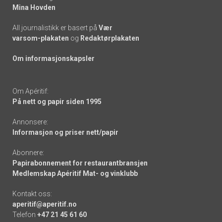
Mina Hovden
All journalistikk er basert på
Vær
varsom-plakaten
og
Redaktørplakaten
Om informasjonskapsler
Om Apéritif:
På nett og papir siden 1995
Annonsere:
Informasjon og priser nett/papir
Abonnere:
Papirabonnement for restaurantbransjen
Medlemskap Apéritif Mat- og vinklubb
Kontakt oss:
aperitif@aperitif.no
Telefon
+47 21 45 61 60