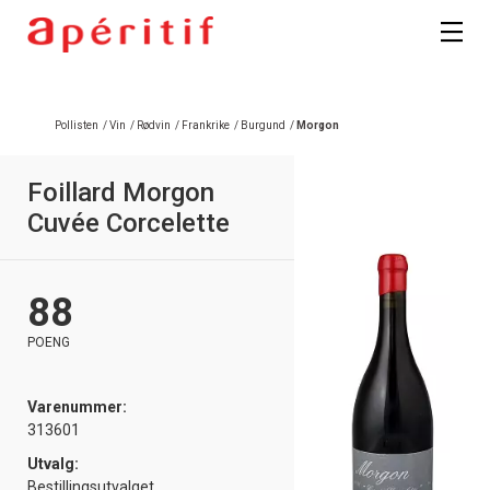
Pollisten
/
Vin
/
Rødvin
/
Frankrike
/
Burgund
/
Morgon
Foillard Morgon
Cuvée Corcelette
88
POENG
Varenummer:
313601
Utvalg:
Bestillingsutvalget