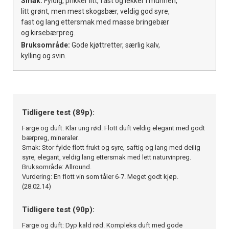
Smak:
Fyldig, prikker litt, fast og lekker i munnen,
litt grønt, men mest skogsbær, veldig god syre,
fast og lang ettersmak med masse bringebær
og kirsebærpreg.
Bruksområde:
Gode kjøttretter, særlig kalv,
kylling og svin.
Tidligere test (89p):
Farge og duft: Klar ung rød. Flott duft veldig elegant med godt
bærpreg, mineraler.
Smak: Stor fylde flott frukt og syre, saftig og lang med deilig
syre, elegant, veldig lang ettersmak med lett naturvinpreg.
Bruksområde: Allround.
Vurdering: En flott vin som tåler 6-7. Meget godt kjøp.
(28.02.14)
Tidligere test (90p):
Farge og duft: Dyp kald rød. Kompleks duft med gode