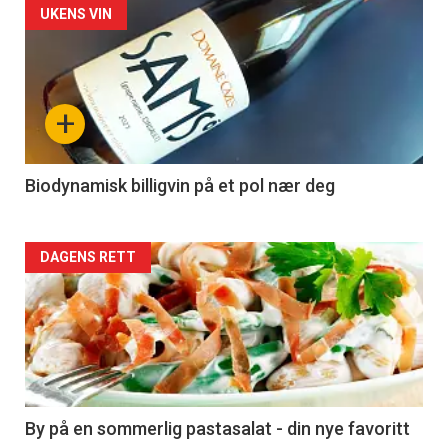
Forsiden
UKENS VIN
akkurat
nå
+
-
4
Biodynamisk billigvin på et pol nær deg
Forsiden
DAGENS RETT
akkurat
nå
-
5
By på en sommerlig pastasalat - din nye favoritt