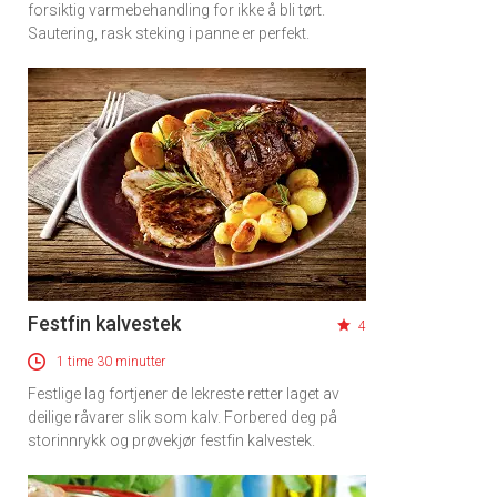
Få ukentlige nyhetsbrev fra
forsiktig varmebehandling for ikke å bli tørt.
Sautering, rask steking i panne er perfekt.
Apéritif
Vi tilbyr flere ukentlige nyhetsbrev. Du
kan fritt velge hvilke du ønsker å få
tilsendt.
Registrer deg
Festfin kalvestek
4
1 time 30 minutter
Festlige lag fortjener de lekreste retter laget av
deilige råvarer slik som kalv. Forbered deg på
storinnrykk og prøvekjør festfin kalvestek.