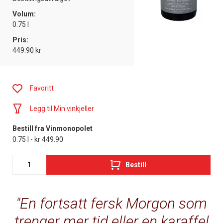
Volum:
0.75 l
Pris:
449.90 kr
Favoritt
Legg til Min vinkjeller
Bestill fra Vinmonopolet
0.75 l - kr 449.90
Bestill
En fortsatt fersk Morgon som
trenger mer tid eller en karaffel