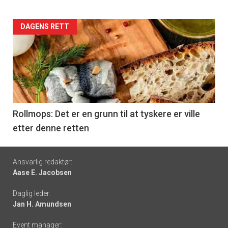
Forsiden
DAGENS RETT
akkurat
nå
-
6
Rollmops: Det er en grunn til at tyskere er ville
etter denne retten
Footer
Ansvarlig redaktør:
Aase E. Jacobsen
-
Daglig leder:
links
Jan H. Amundsen
Event manager: