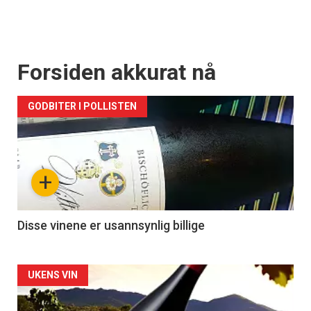
Forsiden akkurat nå
GODBITER I POLLISTEN
+
Disse vinene er usannsynlig billige
Forsiden
UKENS VIN
akkurat