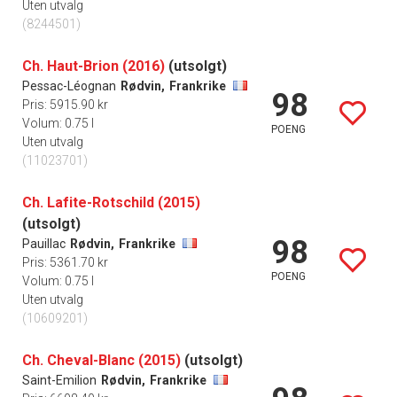
Uten utvalg
(8244501)
Ch. Haut-Brion (2016)
(utsolgt)
Pessac-Léognan
Rødvin,
Frankrike
98
Pris: 5915.90 kr
Volum: 0.75 l
POENG
Uten utvalg
(11023701)
Ch. Lafite-Rotschild (2015)
(utsolgt)
98
Pauillac
Rødvin,
Frankrike
Pris: 5361.70 kr
POENG
Volum: 0.75 l
Uten utvalg
(10609201)
Ch. Cheval-Blanc (2015)
(utsolgt)
Saint-Emilion
Rødvin,
Frankrike