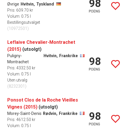
98
Øvrige
Hvitvin,
Tyskland
Pris: 609.70 kr
POENG
Volum: 0.75 l
Bestillingsutvalget
(10972501)
Leflaive Chevalier-Montrachet
(2015)
(utsolgt)
Puligny-
Hvitvin,
Frankrike
98
Montrachet
Pris: 4332.50 kr
POENG
Volum: 0.75 l
Uten utvalg
(8232301)
Ponsot Clos de la Roche Vieilles
Vignes (2015)
(utsolgt)
98
Morey-Saint-Denis
Rødvin,
Frankrike
Pris: 4612.50 kr
POENG
Volum: 0.75 l