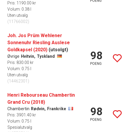
POENG
Pris: 1190.00 kr
Volum: 0.38 l
Uten utvalg
(11766002)
Joh. Jos Prüm Wehlener
Sonnenuhr Riesling Auslese
Goldkapsel (2020)
(utsolgt)
98
Øvrige
Hvitvin,
Tyskland
Pris: 830.00 kr
POENG
Volum: 0.75 l
Uten utvalg
(14462301)
Henri Rebourseau Chambertin
Grand Cru (2018)
98
Chambertin
Rødvin,
Frankrike
Pris: 3901.40 kr
POENG
Volum: 0.75 l
Spesialutvalg