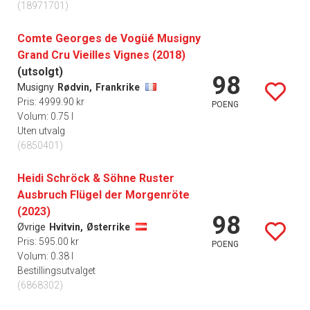
(18971701)
Comte Georges de Vogüé Musigny
Grand Cru Vieilles Vignes (2018)
(utsolgt)
98
Musigny
Rødvin,
Frankrike
Pris: 4999.90 kr
POENG
Volum: 0.75 l
Uten utvalg
(6850401)
Heidi Schröck & Söhne Ruster
Ausbruch Flügel der Morgenröte
(2023)
98
Øvrige
Hvitvin,
Østerrike
Pris: 595.00 kr
POENG
Volum: 0.38 l
Bestillingsutvalget
(6868302)