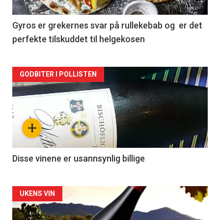
-
2
Gyros er grekernes svar på rullekebab og er det
perfekte tilskuddet til helgekosen
Forsiden
GODBITER I POLLISTEN
akkurat
nå
+
-
3
Disse vinene er usannsynlig billige
Forsiden
UKENS VIN
akkurat