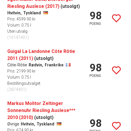
Riesling Auslese (2017)
(utsolgt)
98
Hvitvin,
Tyskland
Pris: 4599.90 kr
POENG
Volum: 0.75 l
Uten utvalg
(10147401)
Guigal La Landonne Côte Rôtie
2011 (2011)
(utsolgt)
98
Côte-Rôtie
Rødvin,
Frankrike
Pris: 2199.90 kr
POENG
Volum: 0.75 l
Bestillingsutvalget
(2874401)
Markus Molitor Zeltinger
Sonnenuhr Riesling Auslese***
2010 (2010)
(utsolgt)
98
Øvrige
Hvitvin,
Tyskland
Pris: 674.90 kr