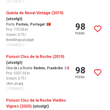
(13778701)
Quinta do Noval Vintage (2019)
(utsolgt)
98
Porto
Portvin,
Portugal
Pris: 775.00 kr
POENG
Volum: 0.75 l
Bestillingsutvalget
(13438501)
Ponsot Clos de la Roche (2019)
(utsolgt)
98
Clos de La Roche
Rødvin,
Frankrike
Pris: 5337.50 kr
POENG
Volum: 0.75 l
Uten utvalg
(13988601)
Ponsot Clos de la Roche Vieilles
Vignes (2020)
(utsolgt)