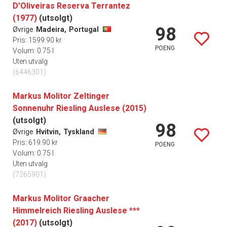
D'Oliveiras Reserva Terrantez
(1977)
(utsolgt)
98
Øvrige
Madeira,
Portugal
Pris: 1599.90 kr
POENG
Volum: 0.75 l
Uten utvalg
(6446301)
Markus Molitor Zeltinger
Sonnenuhr Riesling Auslese (2015)
(utsolgt)
98
Øvrige
Hvitvin,
Tyskland
Pris: 619.90 kr
POENG
Volum: 0.75 l
Uten utvalg
(7265901)
Markus Molitor Graacher
Himmelreich Riesling Auslese ***
(2017)
(utsolgt)