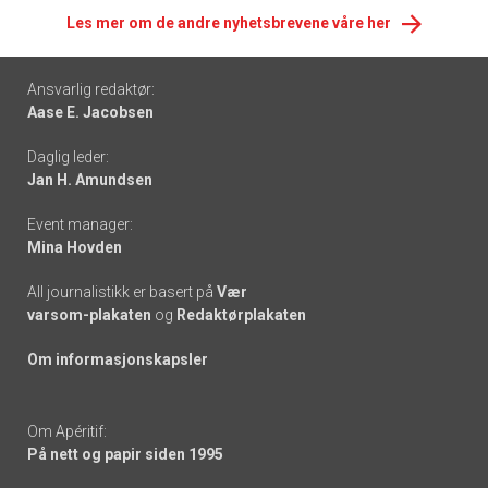
Les mer om de andre nyhetsbrevene våre her
Footer
Ansvarlig redaktør:
Aase E. Jacobsen
-
Daglig leder:
links
Jan H. Amundsen
Event manager:
Mina Hovden
All journalistikk er basert på
Vær
varsom-plakaten
og
Redaktørplakaten
Om informasjonskapsler
Om Apéritif:
På nett og papir siden 1995