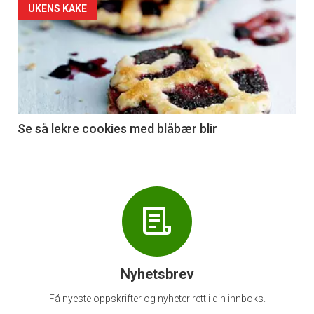
Forsiden
UKENS KAKE
akkurat
nå
-
6
Se så lekre cookies med blåbær blir
Nyhetsbrev
Få nyeste oppskrifter og nyheter rett i din innboks.