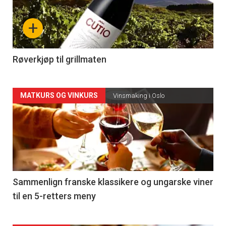
nå
+
-
4
Røverkjøp til grillmaten
Forsiden
MATKURS OG VINKURS
Vinsmaking i Oslo
akkurat
nå
-
5
Sammenlign franske klassikere og ungarske viner
til en 5-retters meny