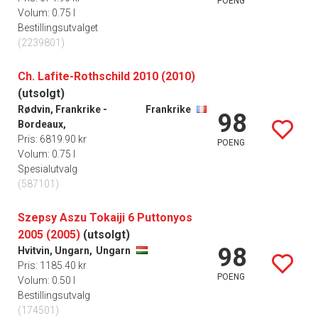
POENG
Volum: 0.75 l
Bestillingsutvalget
(2239801)
Ch. Lafite-Rothschild 2010 (2010)
(utsolgt)
Rødvin, Frankrike -
Frankrike
98
Bordeaux,
Pris: 6819.90 kr
POENG
Volum: 0.75 l
Spesialutvalg
(587101)
Szepsy Aszu Tokaiji 6 Puttonyos
2005 (2005)
(utsolgt)
98
Hvitvin, Ungarn,
Ungarn
Pris: 1185.40 kr
POENG
Volum: 0.50 l
Bestillingsutvalg
(174501)