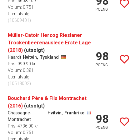
98
Pris: 6608.40 kr
Volum: 0.75 l
POENG
Uten utvalg
(10609401)
Müller-Catoir Herzog Rieslaner
Trockenbeerenauslese Erste Lage
(2018)
(utsolgt)
98
Haardt
Hvitvin,
Tyskland
Pris: 999.90 kr
POENG
Volum: 0.38 l
Uten utvalg
(10518002)
Bouchard Père & Fils Montrachet
(2016)
(utsolgt)
Chassagne-
Hvitvin,
Frankrike
98
Montrachet
Pris: 4736.00 kr
POENG
Volum: 0.75 l
Uten utvalg