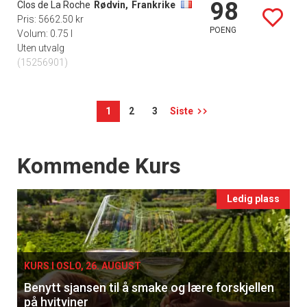
98
Clos de La Roche
Rødvin,
Frankrike
Pris: 5662.50 kr
POENG
Volum: 0.75 l
Uten utvalg
(15256901)
1
2
3
Siste
Events
Kommende Kurs
Ledig plass
KURS I OSLO, 26. AUGUST
Benytt sjansen til å smake og lære forskjellen
på hvitviner