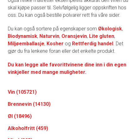
også hvilke matretter eksempelvis akkurat den vinen du
skal kjøpe passer til. Selvfølgelig ligger oppskriften hos
oss. Du kan også bestille polvarer rett fra våre sider.
Du kan også sortere på egenskaper som
Økologisk
,
Biodynamisk
,
Naturvin
,
Oransjevin
,
Lite gluten
,
Miljøemballasje
,
Kosher
og
Rettferdig handel
. Det
gjør du fra lenkene foran eller det enkelte produkt.
Du kan legge alle favorittvinene dine inn i din egen
vinkjeller med mange muligheter.
Vin (105721)
Brennevin (14130)
Øl (18496)
Alkoholfritt (459)