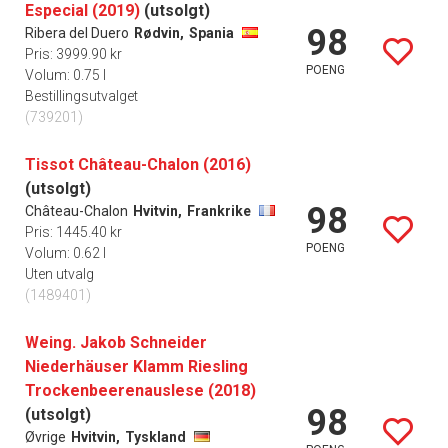
Especial (2019)
(utsolgt)
98
Ribera del Duero
Rødvin,
Spania
Pris: 3999.90 kr
POENG
Volum: 0.75 l
Bestillingsutvalget
(739201)
Tissot Château-Chalon (2016)
(utsolgt)
98
Château-Chalon
Hvitvin,
Frankrike
Pris: 1445.40 kr
POENG
Volum: 0.62 l
Uten utvalg
(1489401)
Weing. Jakob Schneider
Niederhäuser Klamm Riesling
Trockenbeerenauslese (2018)
98
(utsolgt)
Øvrige
Hvitvin,
Tyskland