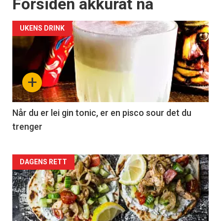
Forsiden akkurat nå
UKENS DRINK
+
Når du er lei gin tonic, er en pisco sour det du
trenger
Forsiden
DAGENS RETT
akkurat
nå