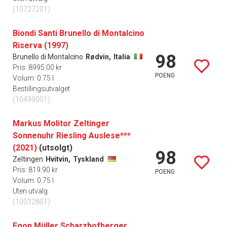
(10727201)
Biondi Santi Brunello di Montalcino
Riserva (1997)
98
Brunello di Montalcino
Rødvin,
Italia
Pris: 8995.00 kr
POENG
Volum: 0.75 l
Bestillingsutvalget
(10499001)
Markus Molitor Zeltinger
Sonnenuhr Riesling Auslese***
(2021)
(utsolgt)
98
Zeltingen
Hvitvin,
Tyskland
Pris: 819.90 kr
POENG
Volum: 0.75 l
Uten utvalg
(10032801)
Egon Müller Scharzhofberger