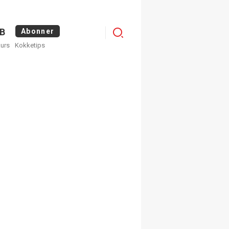
Logg
B
Abonner
kurs
Kokketips
inn
egistrer deg