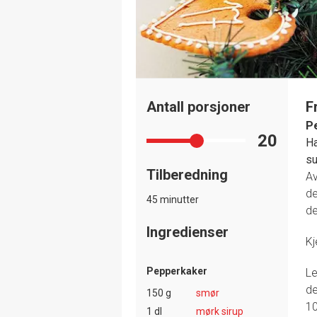
Antall porsjoner
F
P
20
Ha
su
Tilberedning
Av
de
45 minutter
de
Ingredienser
Kj
Pepperkaker
Le
de
150 g
smør
10
1 dl
mørk sirup