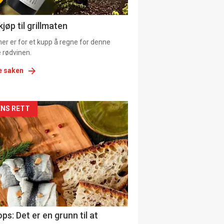
ens
jøp til grillmaten
er er for et kupp å regne for denne
 rødvinen.
e saken
kler
NS RETT
il
tion
ns
ps: Det er en grunn til at