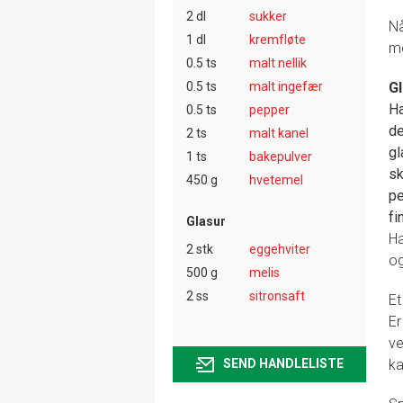
2 dl
sukker
Nå
1 dl
kremfløte
me
0.5 ts
malt nellik
0.5 ts
malt ingefær
Gl
Ha
0.5 ts
pepper
de
2 ts
malt kanel
gl
1 ts
bakepulver
sk
450 g
hvetemel
pe
fin
Glasur
Ha
2 stk
eggehviter
og
500 g
melis
2 ss
sitronsaft
Et
Er
ve
ka
SEND HANDLELISTE