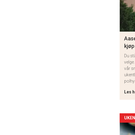
Aase
kjøp
Du st
velge.
vår s
ukent
polhy
Les h
Arti
UKEN
deta