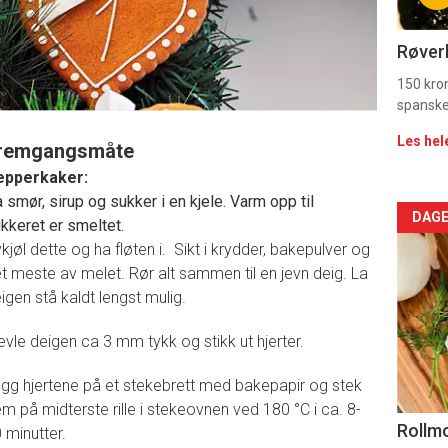
11
Dag
Røverk
rett
150 kron
spanske
2
Les hel
remgangsmåte
epperkaker:
 smør, sirup og sukker i en kjele. Varm opp til
Arti
DAGE
kkeret er smeltet.
kjøl dette og ha fløten i. Sikt i krydder, bakepulver og
deta
t meste av melet. Rør alt sammen til en jevn deig. La
igen stå kaldt lengst mulig.
-
evle deigen ca 3 mm tykk og stikk ut hjerter.
sec
11
gg hjertene på et stekebrett med bakepapir og stek
m på midterste rille i stekeovnen ved 180 °C i ca. 8-
Uke
Rollmo
 minutter.