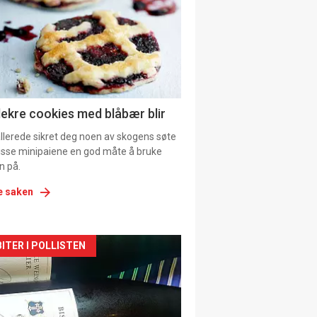
tion
lekre cookies med blåbær blir
allerede sikret deg noen av skogens søte
 disse minipaiene en god måte å bruke
n på.
e saken
kler
ITER I POLLISTEN
il