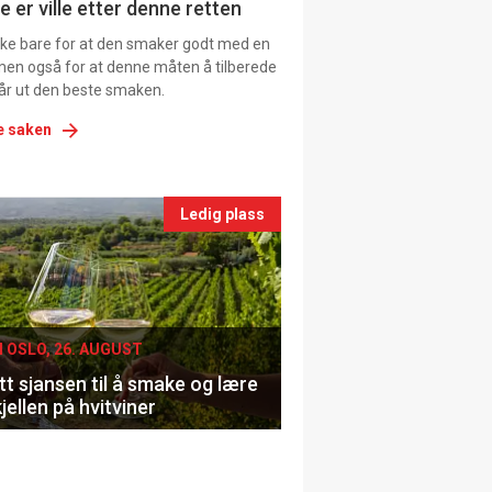
e er ville etter denne retten
ikke bare for at den smaker godt med en
men også for at denne måten å tilberede
får ut den beste smaken.
e saken
nts
Ledig plass
le
I OSLO, 26. AUGUST
t sjansen til å smake og lære
jellen på hvitviner