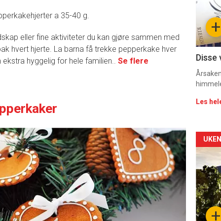
sec
pperkakehjerter a 35-40 g.
+
11
skap eller fine aktiviteter du kan gjøre sammen med
ak hvert hjerte. La barna få trekke pepperkake hver
Dag
Disse 
ekstra hyggelig for hele familien..
Se flere
rett
Årsaken 
himmel
Les hel
pperkaker
Arti
UKEN
deta
-
sec
+