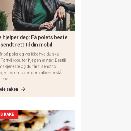
 hjelper deg: Få polets beste
 sendt rett til din mobil
år på polet og vet ikke hva du skal
 Fortvil ikke, for hjelpen er nær: Bestill
ms-tjeneste og du får tilsendt to
lige tips om viner som allerede står i
llene.
ele saken
kler
S KAKE
il