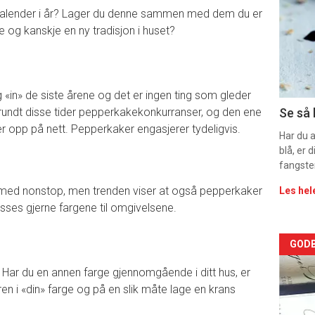
kalender i år? Lager du denne sammen med dem du er
-
 og kanskje en ny tradisjon i huset?
sec
11
g «in» de siste årene og det er ingen ting som gleder
rundt disse tider pepperkakekonkurranser, og den ene
Se så 
r opp på nett. Pepperkaker engasjerer tydeligvis.
Har du 
blå, er
fangste
 med nonstop, men trenden viser at også pepperkaker
Les hel
lpasses gjerne fargene til omgivelsene.
Arti
GODB
 Har du en annen farge gjennomgående i ditt hus, er
deta
ren i «din» farge og på en slik måte lage en krans
-