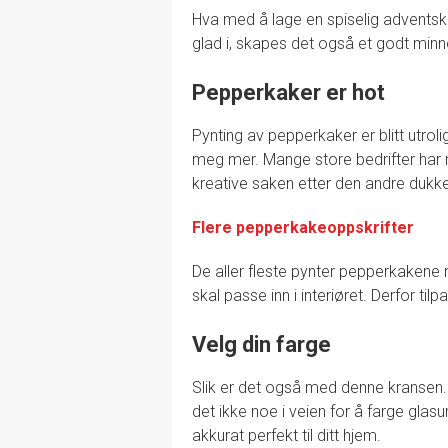
Hva med å lage en spiselig advents
glad i, skapes det også et godt minne
Pepperkaker er hot
Pynting av pepperkaker er blitt utroli
meg mer. Mange store bedrifter har 
kreative saken etter den andre dukke
Flere pepperkakeoppskrifter
De aller fleste pynter pepperkakene
skal passe inn i interiøret. Derfor ti
Velg din farge
Slik er det også med denne kransen.
det ikke noe i veien for å farge glasu
akkurat perfekt til ditt hjem.