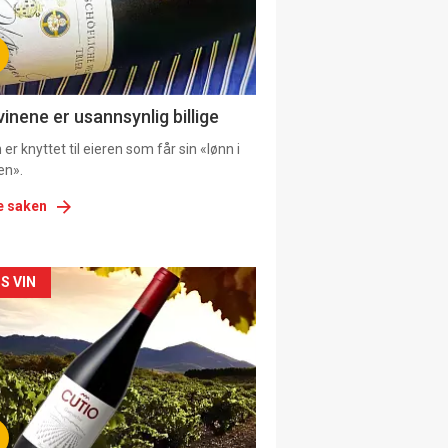
tion
ens
vinene er usannsynlig billige
er knyttet til eieren som får sin «lønn i
en».
e saken
kler
S VIN
il
tion