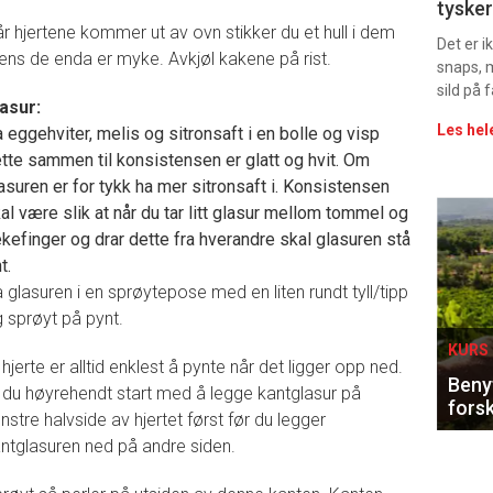
tysker
vin
r hjertene kommer ut av ovn stikker du et hull i dem
Det er 
ns de enda er myke. Avkjøl kakene på rist.
snaps, 
sild på 
asur:
Les hel
 eggehviter, melis og sitronsaft i en bolle og visp
tte sammen til konsistensen er glatt og hvit. Om
asuren er for tykk ha mer sitronsaft i. Konsistensen
Eve
al være slik at når du tar litt glasur mellom tommel og
kefinger og drar dette fra hverandre skal glasuren stå
sing
t.
 glasuren i en sprøytepose med en liten rundt tyll/tipp
 sprøyt på pynt.
KURS 
 hjerte er alltid enklest å pynte når det ligger opp ned.
Benyt
 du høyrehendt start med å legge kantglasur på
forsk
nstre halvside av hjertet først før du legger
ntglasuren ned på andre siden.