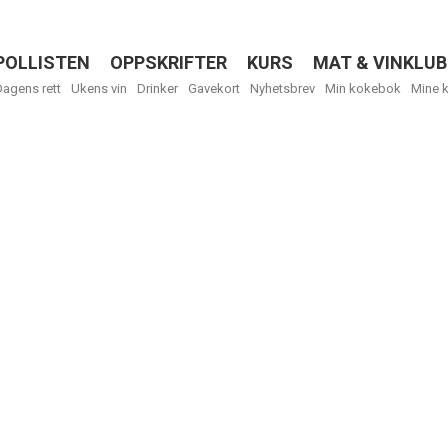
POLLISTEN
OPPSKRIFTER
KURS
MAT & VINKLUB
Menu
Dagens rett
Ukens vin
Drinker
Gavekort
Nyhetsbrev
Min kokebok
Mine 
R