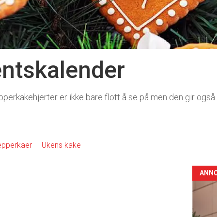
entskalender
rkakehjerter er ikke bare flott å se på men den gir også dei
epperkaer
Ukens kake
ANN