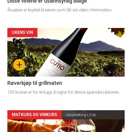
3
Disse vinene er usannsynlig billige
Årsaken er knyttet til eieren som får sin «lønn i himmelen».
Forsiden
UKENS VIN
akkurat
nå
+
-
4
Røverkjøp til grillmaten
150 kroner er for et kupp å regne for denne spanske rødvinen.
Forsiden
MATKURS OG VINKURS
Vinsmaking i Oslo
akkurat