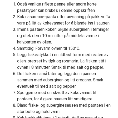
Også vanlige riflete penne eller andre korte
pastatyper kan brukes i denne oppskriften.
Kok casarecce-pasta etter anvisning på pakken. Ta
vare på litt av kokevannet for å blande inn i sausen.
Imens pastaen koker: Skjær auberginen i terninger
og stek den i 10 minutter på middels varme i
halvparten av oljen.
Samtidig: Forvarm ovnen til 150°C.
Legg fiskestykket i en ildfast form med resten av
oljen, presset hvitløk og rosmarin. La fisken stå i
ovnen i 8 minutter. Smak til med salt og pepper.
Del fisken i små biter og legg den i pannen
sammen med auberginen og litt oregano. Smak
eventuelt til med salt og pepper.
Spe gjerne med en skvett av kokevannet til
pastaen, for å gjøre sausen litt smidigere.
Bland fiske- og auberginesausen med pastaen i en
stor bolle og hold varm.
Kok brokkolibitene i 1 minutt. Hell av vannet og