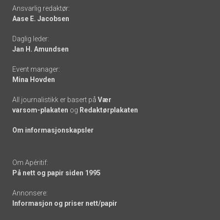
Footer
Ansvarlig redaktør:
Aase E. Jacobsen
-
Daglig leder:
links
Jan H. Amundsen
Event manager:
Mina Hovden
All journalistikk er basert på
Vær
varsom-plakaten
og
Redaktørplakaten
Om informasjonskapsler
Om Apéritif:
På nett og papir siden 1995
Annonsere:
Informasjon og priser nett/papir