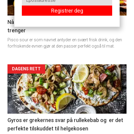
+
section
Registrer deg
11
Når du er lei gin tonic, er en pisco sour det du
trenger
Dagens
Pisco sour er som navnet antyder en svært frisk drink, og den
rett
forfriskende evnen gjør at den passer perfekt også til mat.
Artikler
DAGENS RETT
detail
-
section
11
Gyros er grekernes svar på rullekebab og er det
perfekte tilskuddet til helgekosen
Dagens