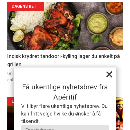
Artikler
DAGENS RETT
detail
-
section
11
Indisk krydret tandoori-kylling lager du enkelt på
grillen
×
Grill og sterke krydder forvandler alminnelige kyllingvinger til
saftige smaksbomber i denne oppskriften.
Få ukentlige nyhetsbrev fra
Apéritif
Artikler
UKENS DRINK
Vi tilbyr flere ukentlige nyhetsbrev. Du
kan fritt velge hvilke du ønsker å få
detail
tilsendt.
-