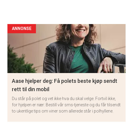
ANNONSE
Aase hjelper deg: Få polets beste kjøp sendt
rett til din mobil
Du står på polet og vet ikke hva du skal velge. Fortvil ikke,
for hjelpen er nær: Bestill vår sms-tjeneste og du får tilsendt
to ukentlige tips om viner som allerede står i polhyllene.