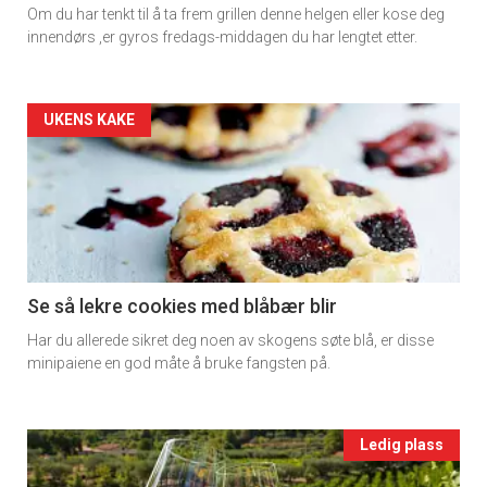
Om du har tenkt til å ta frem grillen denne helgen eller kose deg
rett
innendørs ,er gyros fredags-middagen du har lengtet etter.
2
Artikler
UKENS KAKE
detail
-
section
11
Se så lekre cookies med blåbær blir
Har du allerede sikret deg noen av skogens søte blå, er disse
Ukens
minipaiene en god måte å bruke fangsten på.
vin
Events
Ledig plass