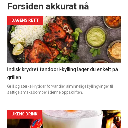
Forsiden akkurat nå
DAGENS RETT
Indisk krydret tandoori-kylling lager du enkelt på
grillen
Grill og sterke krydder forvandler alminnelige kyllingvinger til
saftige smaksbomber i denne oppskriften.
Forsiden
UKENS DRINK
akkurat