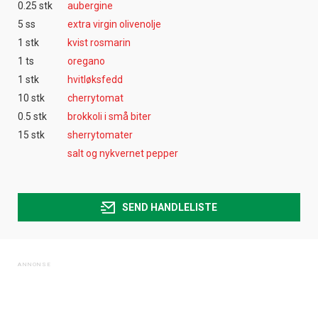
0.25 stk
aubergine
5 ss
extra virgin olivenolje
1 stk
kvist rosmarin
1 ts
oregano
1 stk
hvitløksfedd
10 stk
cherrytomat
0.5 stk
brokkoli i små biter
15 stk
sherrytomater
salt og nykvernet pepper
SEND HANDLELISTE