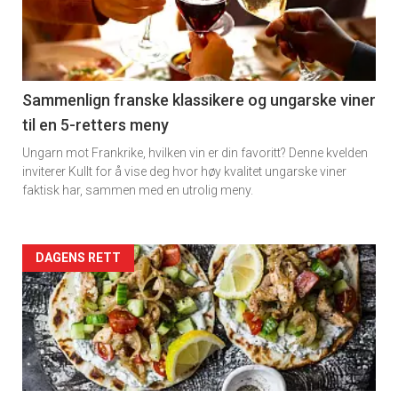
nå
-
5
Sammenlign franske klassikere og ungarske viner
til en 5-retters meny
Ungarn mot Frankrike, hvilken vin er din favoritt? Denne kvelden
inviterer Kullt for å vise deg hvor høy kvalitet ungarske viner
faktisk har, sammen med en utrolig meny.
Forsiden
DAGENS RETT
akkurat
nå
-