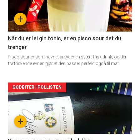
nå
+
-
2
Når du er lei gin tonic, er en pisco sour det du
trenger
Pisco sour er som navnet antyder en svært frisk drink, og den
forfriskende evnen gjør at den passer perfekt også til mat.
Forsiden
GODBITER I POLLISTEN
akkurat
nå
+
-