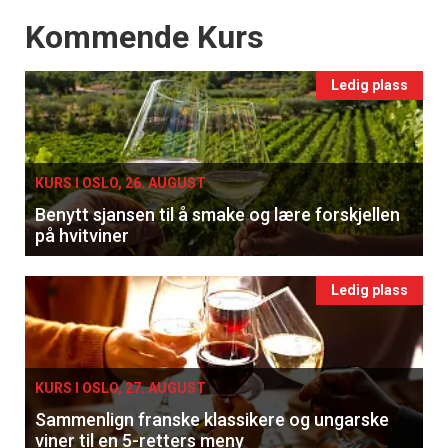
Events
Kommende Kurs
Ledig plass
KURS I OSLO, 26. AUGUST
Benytt sjansen til å smake og lære forskjellen
på hvitviner
Ledig plass
KURS I OSLO, 27. AUGUST
Sammenlign franske klassikere og ungarske
viner til en 5-retters meny