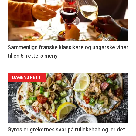
akkurat
nå
-
5
Sammenlign franske klassikere og ungarske viner
til en 5-retters meny
Forsiden
DAGENS RETT
akkurat
nå
-
6
Gyros er grekernes svar på rullekebab og er det