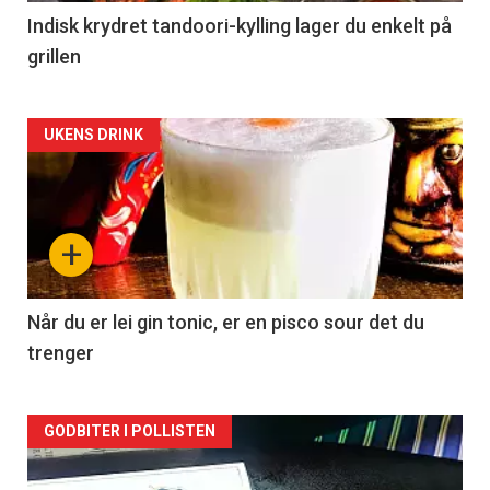
Indisk krydret tandoori-kylling lager du enkelt på
grillen
Forsiden
UKENS DRINK
akkurat
nå
+
-
2
Når du er lei gin tonic, er en pisco sour det du
trenger
Forsiden
GODBITER I POLLISTEN
akkurat