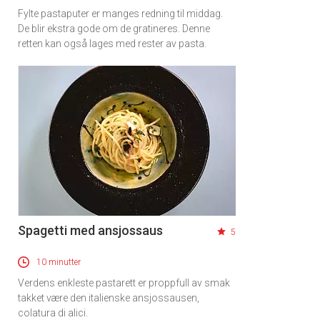
Fylte pastaputer er manges redning til middag.
De blir ekstra gode om de gratineres. Denne
retten kan også lages med rester av pasta.
Spagetti med ansjossaus
5
10 minutter
Verdens enkleste pastarett er proppfull av smak
takket være den italienske ansjossausen,
colatura di alici.