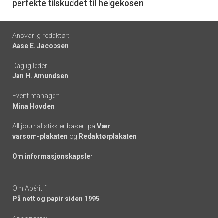
perfekte tilskuddet til helgekosen
Footer
Ansvarlig redaktør:
Aase E. Jacobsen
-
Daglig leder:
links
Jan H. Amundsen
Event manager:
Mina Hovden
All journalistikk er basert på
Vær
varsom-plakaten
og
Redaktørplakaten
Om informasjonskapsler
Om Apéritif:
På nett og papir siden 1995