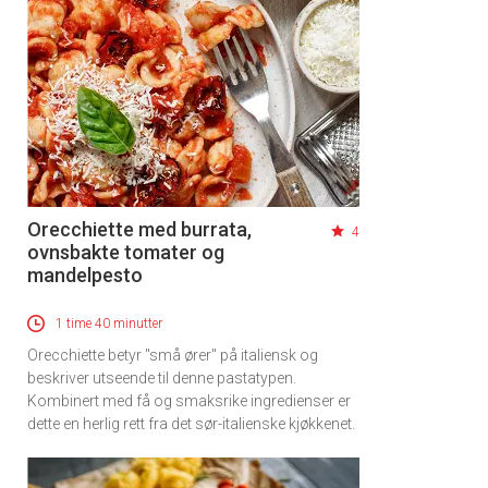
Orecchiette med burrata,
4
ovnsbakte tomater og
mandelpesto
1 time 40 minutter
Orecchiette betyr "små ører" på italiensk og
beskriver utseende til denne pastatypen.
Kombinert med få og smaksrike ingredienser er
dette en herlig rett fra det sør-italienske kjøkkenet.