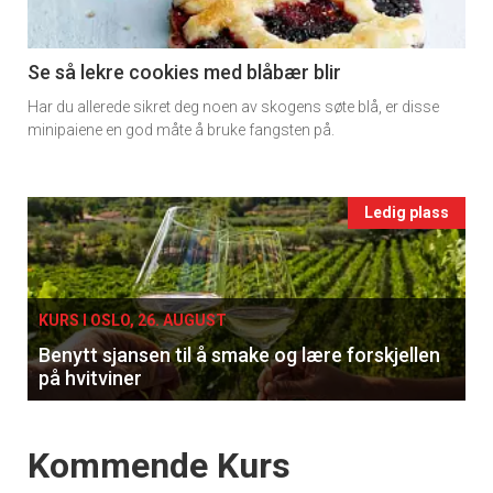
section
11
Se så lekre cookies med blåbær blir
Har du allerede sikret deg noen av skogens søte blå, er disse
Ukens
minipaiene en god måte å bruke fangsten på.
vin
Events
Ledig plass
single
KURS I OSLO, 26. AUGUST
Benytt sjansen til å smake og lære forskjellen
på hvitviner
Events
Kommende Kurs