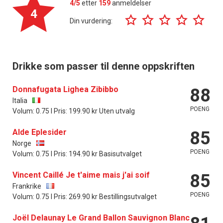
4/5
etter
159
anmeldelser
4
Din vurdering:
Drikke som passer til denne oppskriften
Donnafugata Lighea Zibibbo
88
Italia
POENG
Volum: 0.75 l Pris: 199.90 kr Uten utvalg
Alde Eplesider
85
Norge
POENG
Volum: 0.75 l Pris: 194.90 kr Basisutvalget
Vincent Caillé Je t'aime mais j'ai soif
85
Frankrike
POENG
Volum: 0.75 l Pris: 269.90 kr Bestillingsutvalget
Joël Delaunay Le Grand Ballon Sauvignon Blanc