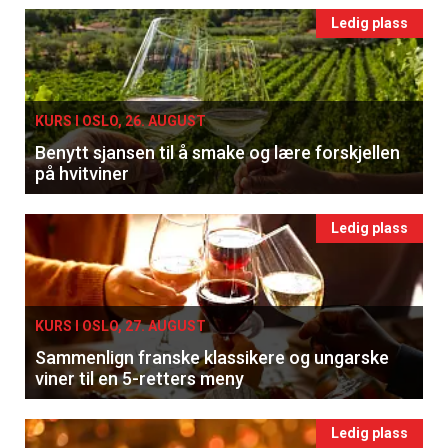
Ledig plass
KURS I OSLO, 26. AUGUST
Benytt sjansen til å smake og lære forskjellen
på hvitviner
Ledig plass
KURS I OSLO, 27. AUGUST
Sammenlign franske klassikere og ungarske
viner til en 5-retters meny
Ledig plass