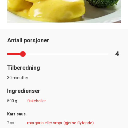
Antall porsjoner
4
Tilberedning
30 minutter
Ingredienser
500 g
fiskeboller
Karrisaus
2 ss
margarin eller smør (gjerne flytende)