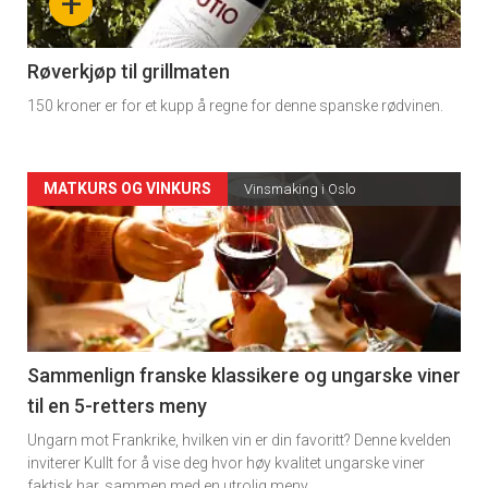
+
-
4
Røverkjøp til grillmaten
150 kroner er for et kupp å regne for denne spanske rødvinen.
Forsiden
MATKURS OG VINKURS
Vinsmaking i Oslo
akkurat
nå
-
5
Sammenlign franske klassikere og ungarske viner
til en 5-retters meny
Ungarn mot Frankrike, hvilken vin er din favoritt? Denne kvelden
inviterer Kullt for å vise deg hvor høy kvalitet ungarske viner
faktisk har, sammen med en utrolig meny.