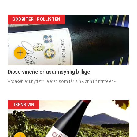
Forsiden
GODBITER I POLLISTEN
akkurat
nå
+
-
3
Disse vinene er usannsynlig billige
Årsaken er knyttet til eieren som får sin «lønn i himmelen».
Forsiden
UKENS VIN
akkurat
nå