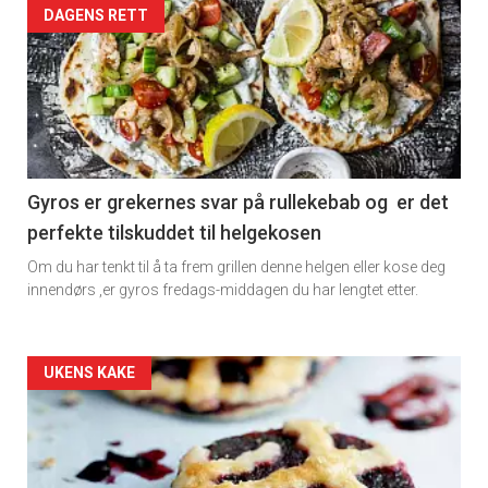
Artikler
DAGENS RETT
detail
-
section
11
Gyros er grekernes svar på rullekebab og er det
perfekte tilskuddet til helgekosen
Dagens
Om du har tenkt til å ta frem grillen denne helgen eller kose deg
rett
innendørs ,er gyros fredags-middagen du har lengtet etter.
2
Artikler
UKENS KAKE
detail
-