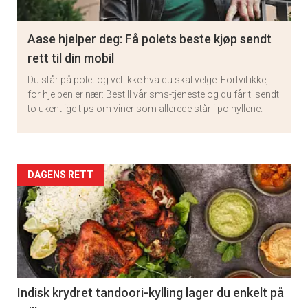
Aase hjelper deg: Få polets beste kjøp sendt
rett til din mobil
Du står på polet og vet ikke hva du skal velge. Fortvil ikke,
for hjelpen er nær: Bestill vår sms-tjeneste og du får tilsendt
to ukentlige tips om viner som allerede står i polhyllene.
Artikler
DAGENS RETT
detail
-
section
11
Indisk krydret tandoori-kylling lager du enkelt på