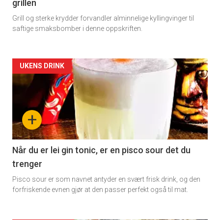
grillen
Grill og sterke krydder forvandler alminnelige kyllingvinger til
saftige smaksbomber i denne oppskriften.
Artikler
UKENS DRINK
detail
-
+
section
11
Når du er lei gin tonic, er en pisco sour det du
trenger
Dagens
Pisco sour er som navnet antyder en svært frisk drink, og den
rett
forfriskende evnen gjør at den passer perfekt også til mat.