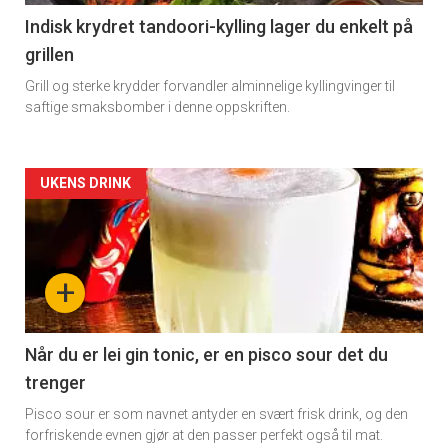
Indisk krydret tandoori-kylling lager du enkelt på
grillen
Grill og sterke krydder forvandler alminnelige kyllingvinger til
saftige smaksbomber i denne oppskriften.
Forsiden
UKENS DRINK
akkurat
nå
+
-
2
Når du er lei gin tonic, er en pisco sour det du
trenger
Pisco sour er som navnet antyder en svært frisk drink, og den
forfriskende evnen gjør at den passer perfekt også til mat.