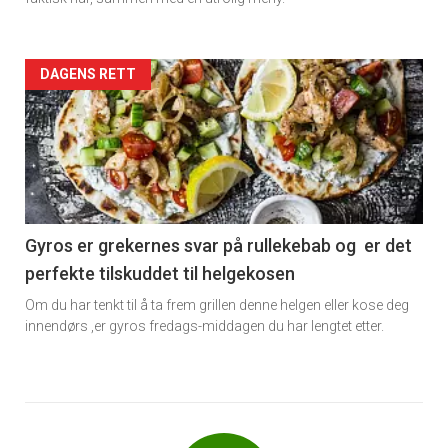
Forsiden
DAGENS RETT
akkurat
nå
-
6
Gyros er grekernes svar på rullekebab og er det
perfekte tilskuddet til helgekosen
Om du har tenkt til å ta frem grillen denne helgen eller kose deg
innendørs ,er gyros fredags-middagen du har lengtet etter.