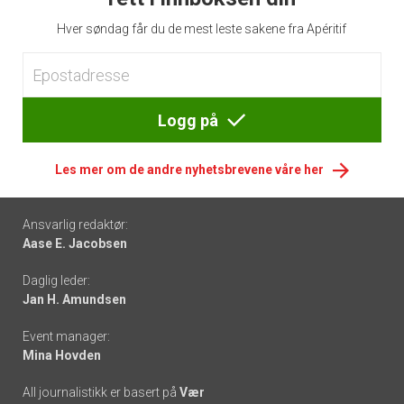
Hver søndag får du de mest leste sakene fra Apéritif
Logg på
Les mer om de andre nyhetsbrevene våre her
Footer
Ansvarlig redaktør:
Aase E. Jacobsen
-
Daglig leder:
links
Jan H. Amundsen
Event manager:
Mina Hovden
All journalistikk er basert på
Vær