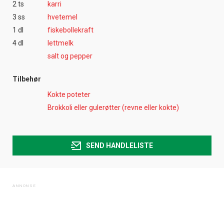
2 ts
karri
3 ss
hvetemel
1 dl
fiskebollekraft
4 dl
lettmelk
salt og pepper
Tilbehør
Kokte poteter
Brokkoli eller gulerøtter (revne eller kokte)
SEND HANDLELISTE