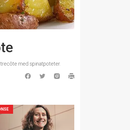
ôte
ntrecôte med spinatpoteter.
ONSE