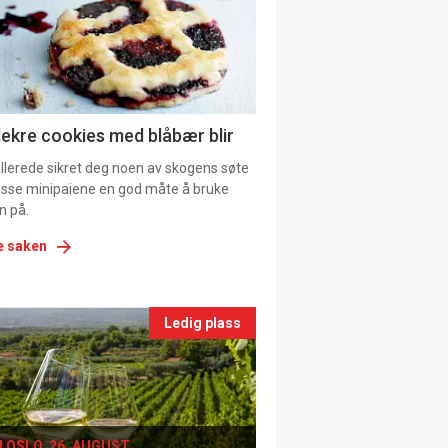
tion
ns
lekre cookies med blåbær blir
allerede sikret deg noen av skogens søte
 disse minipaiene en god måte å bruke
n på.
e saken
nts
Ledig plass
le
I OSLO, 26. AUGUST