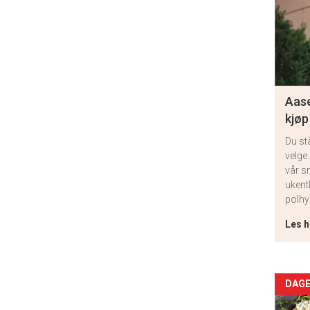
Aase
kjøp
Du st
velge.
vår s
ukent
polhy
Les h
Arti
DAGE