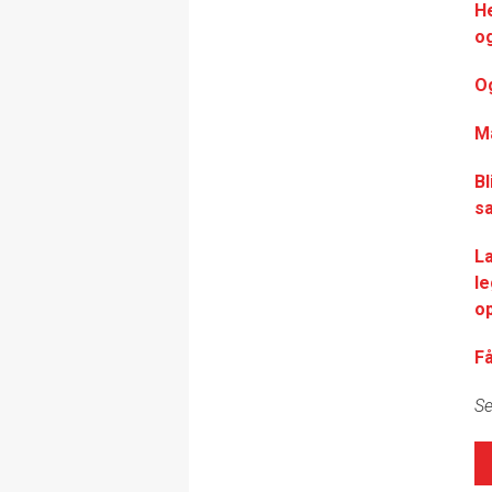
H
og
Og
M
Bl
s
L
le
op
F
Se