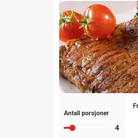
F
Antall porsjoner
4