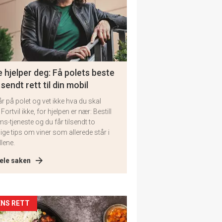
 hjelper deg: Få polets beste
 sendt rett til din mobil
år på polet og vet ikke hva du skal
 Fortvil ikke, for hjelpen er nær: Bestill
ms-tjeneste og du får tilsendt to
lige tips om viner som allerede står i
llene.
ele saken
kler
NS RETT