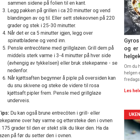
-
sammen sidene på folien til en kant.
Legg pakken på grillen i ca 20 minutter og vend
sec
blandingen av og til. Eller sett stekeovnen på 220
grader og stek i 25-30 minutter.
11
Når det er ca 5 minutter igjen, legg over
Dag
Gyros 
spinatbladene og vend inn.
Pensle entrecôtene med grillglazen. Grill dem på
og er 
rett
middels sterk varme i 3-4 minutter på hver side
helge
(avhengig av tykkelsen) eller bruk stekepanne - se
2
Om du ha
nedenfor.
helgen e
Når kjøttsaften begynner å piple på oversiden kan
fredags
du snu skivene og steke de videre til rosa
Les hel
kjøttsaft pipler frem. Pensle med grillglaze
underveis.
ips:
Du kan også brune entrecôten i grill- eller
Arti
UKEN
ekepanne over høy varme og ettersteke den i ovnen
deta
 175 grader til den er stekt slik du liker den. Ha da
azen på før du setter den i ovnen.