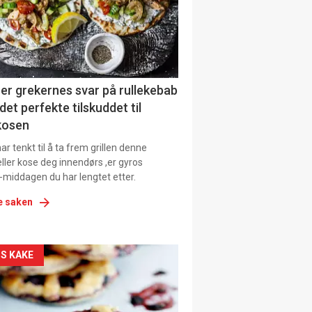
tion
ens
er grekernes svar på rullekebab
det perfekte tilskuddet til
kosen
r tenkt til å ta frem grillen denne
ller kose deg innendørs ,er gyros
-middagen du har lengtet etter.
e saken
kler
S KAKE
il