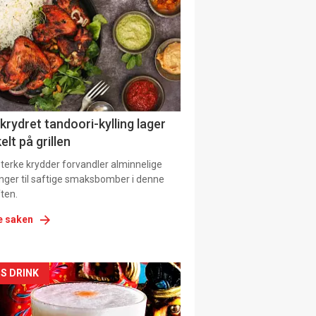
il
tion
 krydret tandoori-kylling lager
elt på grillen
 sterke krydder forvandler alminnelige
inger til saftige smaksbomber i denne
ten.
e saken
kler
S DRINK
il