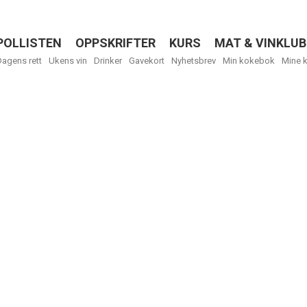
POLLISTEN
OPPSKRIFTER
KURS
MAT & VINKLUB
Menu
Dagens rett
Ukens vin
Drinker
Gavekort
Nyhetsbrev
Min kokebok
Mine 
Få ukentli
Vi tilbyr flere
kan fritt velge
tilsendt.
R