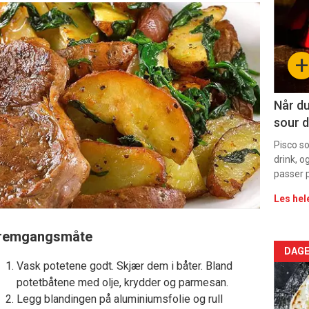
-
sec
+
11
Dag
Når du
sour d
rett
Pisco s
drink, o
passer p
Les hel
remgangsmåte
Arti
DAGE
Vask potetene godt. Skjær dem i båter. Bland
deta
potetbåtene med olje, krydder og parmesan.
Legg blandingen på aluminiumsfolie og rull