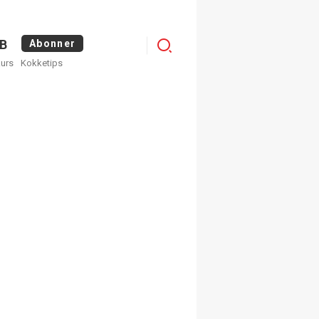
Logg
B
Abonner
kurs
Kokketips
inn
×
ge nyhetsbrev fra
Apéritif
 ukentlige nyhetsbrev. Du
 hvilke du ønsker å få
egistrer deg