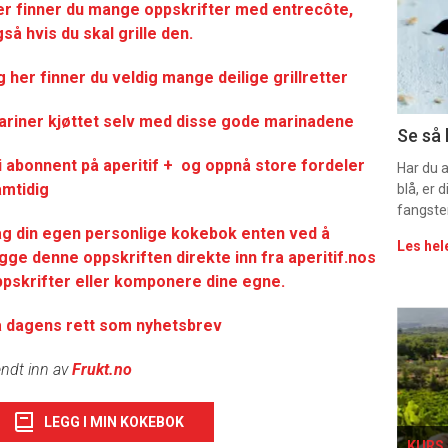
-
er finner du mange oppskrifter med entrecôte,
så hvis du skal grille den.
sec
 her finner du veldig mange deilige grillretter
11
ariner kjøttet selv med disse gode marinadene
Uke
Se så 
i abonnent på aperitif + og oppnå store fordeler
vin
Har du 
amtidig
blå, er
fangste
ag din egen personlige kokebok enten ved å
Les hel
gge denne oppskriften direkte inn fra aperitif.nos
pskrifter eller komponere dine egne.
Eve
å dagens rett som nyhetsbrev
sing
ndt inn av
Frukt.no
LEGG I MIN KOKEBOK
KURS 