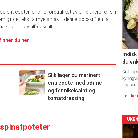
deta
 og entrecôten er ofte foretrukket av biffelskere for sin
-
som gir det ekstra mye smak. I denne oppskriften får
 sine behov tilfredsstilt.
sec
11
finner du her
Indisk
du enk
Grill og
Slik lager du marinert
kyllingv
entrecote med bønne-
oppskrif
og fennikelsalat og
Les hel
tomatdressing
Arti
UKEN
 spinatpoteter
deta