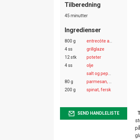
Tilberedning
45 minutter
Ingredienser
800 g
entrecôte av storfe i skiver
4 ss
grillglaze
12 stk
poteter
4 ss
olje
salt og pepper
80 g
parmesan, finrevet
200 g
spinat, fersk
T
SEND HANDLELISTE
st
på
gl