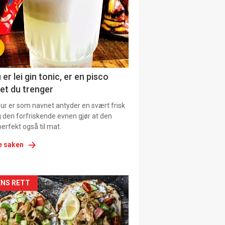
tion
ens
 er lei gin tonic, er en pisco
et du trenger
our er som navnet antyder en svært frisk
g den forfriskende evnen gjør at den
erfekt også til mat.
e saken
kler
NS RETT
il