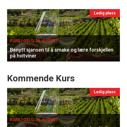
vin
Events
Ledig plass
single
KURS I OSLO, 26. AUGUST
Benytt sjansen til å smake og lære forskjellen
på hvitviner
Events
Kommende Kurs
Ledig plass
KURS I OSLO, 26. AUGUST