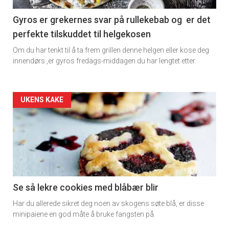
11
Gyros er grekernes svar på rullekebab og er det
perfekte tilskuddet til helgekosen
Dagens
Om du har tenkt til å ta frem grillen denne helgen eller kose deg
rett
innendørs ,er gyros fredags-middagen du har lengtet etter.
2
Artikler
UKENS KAKE
detail
-
section
11
Se så lekre cookies med blåbær blir
Har du allerede sikret deg noen av skogens søte blå, er disse
Ukens
minipaiene en god måte å bruke fangsten på.