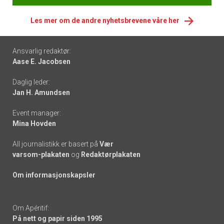
Les mer om de andre nyhetsbrevene våre her
Footer
Ansvarlig redaktør:
Aase E. Jacobsen
-
Daglig leder:
links
Jan H. Amundsen
Event manager:
Mina Hovden
All journalistikk er basert på
Vær
varsom-plakaten
og
Redaktørplakaten
Om informasjonskapsler
Om Apéritif:
På nett og papir siden 1995