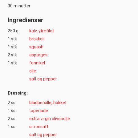
30 minutter
Ingredienser
250 g
kalv, ytrefilet
1 stk
brokkoli
1 stk
squash
2 stk
asparges
1 stk
fennikel
olje
salt og pepper
Dressing:
2 ss
bladpersille, hakket
1 ss
tapenade
2 ss
extra virgin olivenolje
1 ss
sitronsaft
salt og pepper