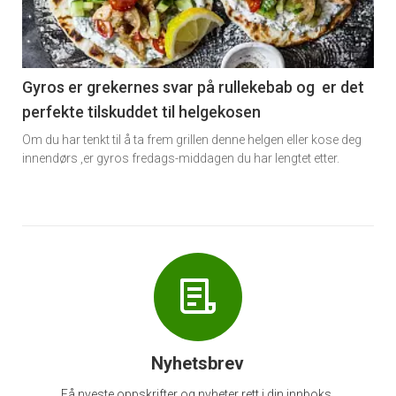
nå
-
6
Gyros er grekernes svar på rullekebab og er det
perfekte tilskuddet til helgekosen
Om du har tenkt til å ta frem grillen denne helgen eller kose deg
innendørs ,er gyros fredags-middagen du har lengtet etter.
Nyhetsbrev
Få nyeste oppskrifter og nyheter rett i din innboks.