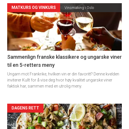
Forsiden
MATKURS OG VINKURS
Vinsmaking i Oslo
akkurat
nå
-
5
Sammenlign franske klassikere og ungarske viner
til en 5-retters meny
Ungarn mot Frankrike, hvilken vin er din favoritt? Denne kvelden
inviterer Kullt for å vise deg hvor høy kvalitet ungarske viner
faktisk har, sammen med en utrolig meny.
Forsiden
DAGENS RETT
akkurat