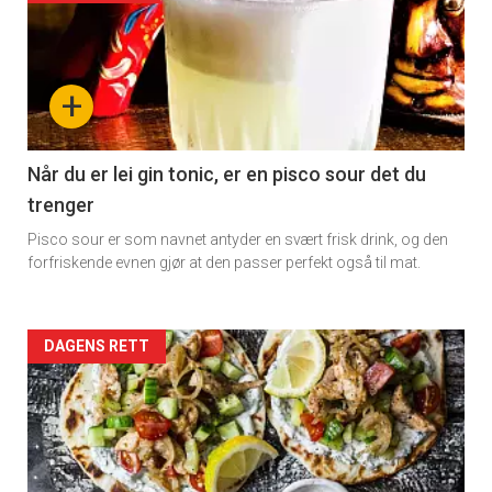
detail
-
+
section
11
Når du er lei gin tonic, er en pisco sour det du
trenger
Dagens
Pisco sour er som navnet antyder en svært frisk drink, og den
rett
forfriskende evnen gjør at den passer perfekt også til mat.
Artikler
DAGENS RETT
detail
-
section