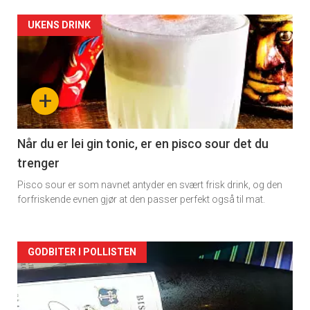
Forsiden
UKENS DRINK
akkurat
nå
+
-
2
Når du er lei gin tonic, er en pisco sour det du
trenger
Pisco sour er som navnet antyder en svært frisk drink, og den
forfriskende evnen gjør at den passer perfekt også til mat.
Forsiden
GODBITER I POLLISTEN
akkurat