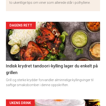
to ukentlige tips om viner som allerede står i polhyllene.
Artikler
DAGENS RETT
detail
-
section
11
Indisk krydret tandoori-kylling lager du enkelt på
grillen
Grill og sterke krydder forvandler alminnelige kyllingvinger til
saftige smaksbomber i denne oppskriften.
Artikler
UKENS DRINK