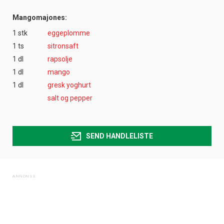
Mangomajones:
1 stk
eggeplomme
1 ts
sitronsaft
1 dl
rapsolje
1 dl
mango
1 dl
gresk yoghurt
salt og pepper
SEND HANDLELISTE