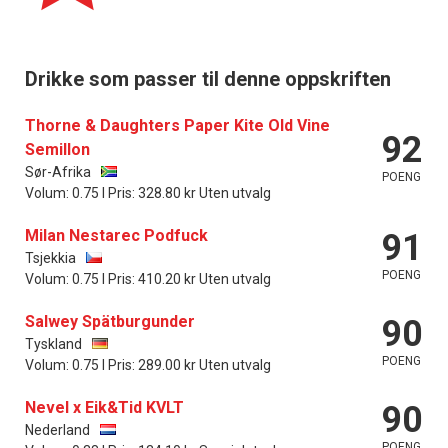
Drikke som passer til denne oppskriften
Thorne & Daughters Paper Kite Old Vine
92
Semillon
Sør-Afrika
POENG
Volum: 0.75 l Pris: 328.80 kr Uten utvalg
Milan Nestarec Podfuck
91
Tsjekkia
POENG
Volum: 0.75 l Pris: 410.20 kr Uten utvalg
Salwey Spätburgunder
90
Tyskland
POENG
Volum: 0.75 l Pris: 289.00 kr Uten utvalg
Nevel x Eik&Tid KVLT
90
Nederland
POENG