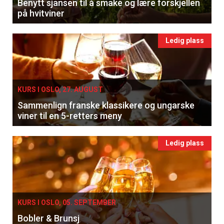
Benytt sjansen til å smake og lære forskjellen
på hvitviner
Ledig plass
KURS I OSLO, 27. AUGUST
Sammenlign franske klassikere og ungarske
viner til en 5-retters meny
Ledig plass
KURS I OSLO, 05. SEPTEMBER
Bobler & Brunsj