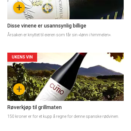
nå
+
-
3
Disse vinene er usannsynlig billige
Årsaken er knyttet til eieren som får sin «lønn i himmelen».
Forsiden
UKENS VIN
akkurat
nå
+
-
4
Røverkjøp til grillmaten
150 kroner er for et kupp å regne for denne spanske rødvinen.