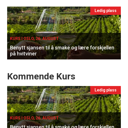
Events
Ledig plass
single
KURS I OSLO, 26. AUGUST
Benytt sjansen til å smake og lære forskjellen
på hvitviner
Events
Kommende Kurs
Ledig plass
KURS I OSLO, 26. AUGUST
Benytt sjansen til å smake og lære forskjellen