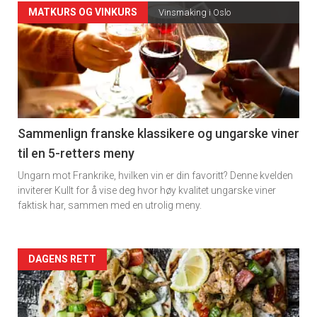
Forsiden
MATKURS OG VINKURS
Vinsmaking i Oslo
akkurat
nå
-
5
Sammenlign franske klassikere og ungarske viner
til en 5-retters meny
Ungarn mot Frankrike, hvilken vin er din favoritt? Denne kvelden
inviterer Kullt for å vise deg hvor høy kvalitet ungarske viner
faktisk har, sammen med en utrolig meny.
Forsiden
DAGENS RETT
akkurat