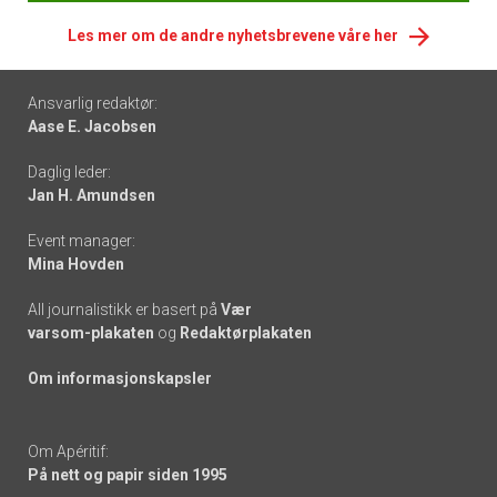
Les mer om de andre nyhetsbrevene våre her
Footer
Ansvarlig redaktør:
Aase E. Jacobsen
-
Daglig leder:
links
Jan H. Amundsen
Event manager:
Mina Hovden
All journalistikk er basert på
Vær
varsom-plakaten
og
Redaktørplakaten
Om informasjonskapsler
Om Apéritif:
På nett og papir siden 1995