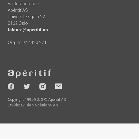
Fakturaadresse:
Apéritif AS
Universitetsgata 22
0162 Oslo
faktura@aperitif.no
Org. nr. 972 420 271
Footer
-
socials
Copyright 1995-2023 © Apéritif AS
Utviklet av
Ideo Solutions AS