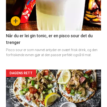
detail
-
+
section
11
Når du er lei gin tonic, er en pisco sour det du
trenger
Dagens
Pisco sour er som navnet antyder en svært frisk drink, og den
rett
forfriskende evnen gjør at den passer perfekt også til mat.
Artikler
DAGENS RETT
detail
-
section