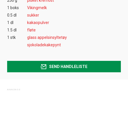
250 g
pisket kremost
1 boks
Vikingmelk
0.5 dl
sukker
1 dl
kakaopulver
1.5 dl
fløte
1 stk
glass appelsinsyltetøy
sjokoladekakepynt
SEND HANDLELISTE