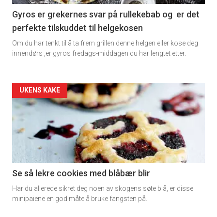
11
Gyros er grekernes svar på rullekebab og er det
perfekte tilskuddet til helgekosen
Dagens
Om du har tenkt til å ta frem grillen denne helgen eller kose deg
rett
innendørs ,er gyros fredags-middagen du har lengtet etter.
2
Artikler
UKENS KAKE
detail
-
section
11
Se så lekre cookies med blåbær blir
Har du allerede sikret deg noen av skogens søte blå, er disse
Ukens
minipaiene en god måte å bruke fangsten på.
vin