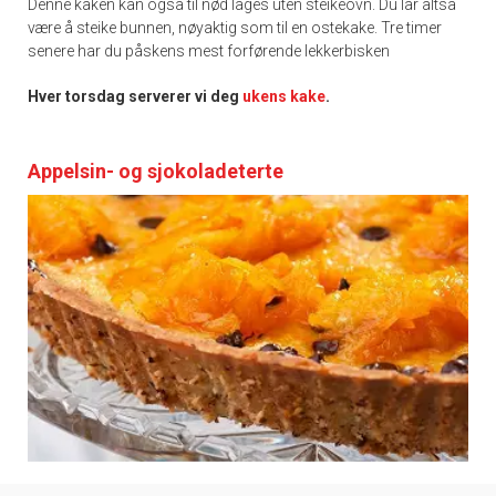
Denne kaken kan også til nød lages uten steikeovn. Du lar altså
være å steike bunnen, nøyaktig som til en ostekake. Tre timer
senere har du påskens mest forførende lekkerbisken
Hver torsdag serverer vi deg
ukens kake
.
Appelsin- og sjokoladeterte