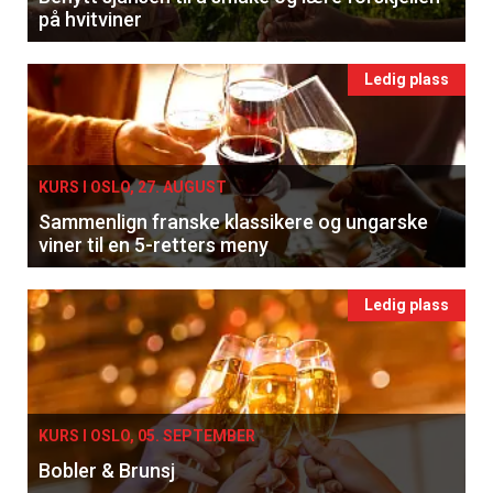
på hvitviner
Ledig plass
KURS I OSLO, 27. AUGUST
Sammenlign franske klassikere og ungarske
viner til en 5-retters meny
Ledig plass
KURS I OSLO, 05. SEPTEMBER
Bobler & Brunsj