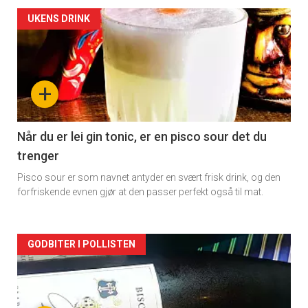
Forsiden
UKENS DRINK
akkurat
nå
+
-
2
Når du er lei gin tonic, er en pisco sour det du
trenger
Pisco sour er som navnet antyder en svært frisk drink, og den
forfriskende evnen gjør at den passer perfekt også til mat.
Forsiden
GODBITER I POLLISTEN
akkurat
nå