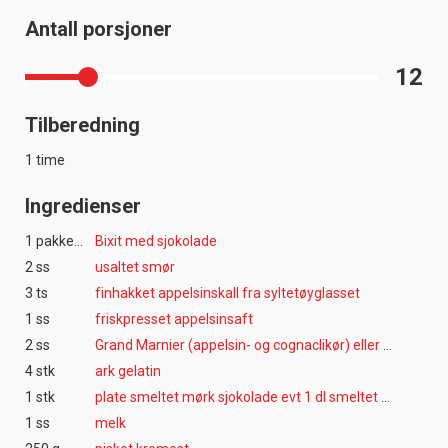
Antall porsjoner
12
Tilberedning
1 time
Ingredienser
1 pakke(r)
Bixit med sjokolade
2 ss
usaltet smør
3 ts
finhakket appelsinskall fra syltetøyglasset
1 ss
friskpresset appelsinsaft
2 ss
Grand Marnier (appelsin- og cognaclikør) eller appelsinsyltetøy
4 stk
ark gelatin
1 stk
plate smeltet mørk sjokolade evt 1 dl smeltet sjokoladepålegg
1 ss
melk