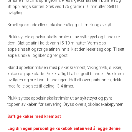
Smør en 18 cms springform. Press kjeksmassen i bunnen og
litt opp langs kanten. Stek ved 175 grader i 10 minutter. Sett til
avkjøling.
Smelt sjokolade eller sjokoladepålegg i litt melk og avkjøl.
Plukk syltete appelsinskallstrimler ut av syltetøyet og finhakket
dem. Bløt gelatin i kaldt vann i 5-10 minutter. Varm opp
appelsinsaft og rør gelatinen inn slik at den løser seg opp. Tilsett
appelsinskall og likør og rør godt.
Bland appelsinmiksen med pisket kremost, Vikingmelk, sukker,
kakao og sjokolade. Pisk kraftig til alt er godt blandet. Pisk krem
av fløten og brett inn i blandingen. Hell alt over paibunnen, dekk
med folie og sett til kjøling i 3-4 timer.
Plukk syltete appelsinskallstrimler ut av syltetøyet og pynt
toppen av kaken før servering. Dryss over sjokoladekakepynten.
Saftige kaker med kremost
Lag din egen personlige kokebok enten ved å legge denne