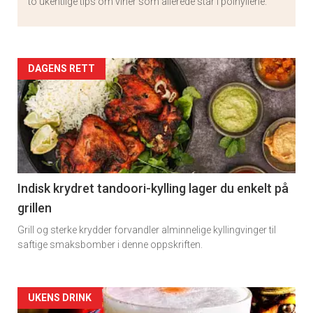
to ukentlige tips om viner som allerede står i polhyllene.
Artikler
DAGENS RETT
detail
-
section
11
Indisk krydret tandoori-kylling lager du enkelt på
grillen
Grill og sterke krydder forvandler alminnelige kyllingvinger til
saftige smaksbomber i denne oppskriften.
Artikler
UKENS DRINK