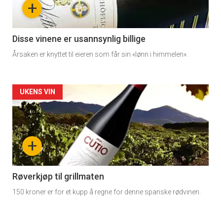
+
-
3
Disse vinene er usannsynlig billige
Årsaken er knyttet til eieren som får sin «lønn i himmelen».
Forsiden
UKENS VIN
akkurat
nå
+
-
4
Røverkjøp til grillmaten
150 kroner er for et kupp å regne for denne spanske rødvinen.