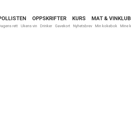
POLLISTEN
OPPSKRIFTER
KURS
MAT & VINKLUB
Menu
Dagens rett
Ukens vin
Drinker
Gavekort
Nyhetsbrev
Min kokebok
Mine 
Få ukentli
Vi tilbyr flere
kan fritt velge
tilsendt.
R