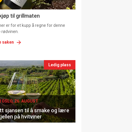
ns
jøp til grillmaten
er er for et kupp å regne for denne
 rødvinen.
e saken
nts
Ledig plass
le
I OSLO, 26. AUGUST
t sjansen til å smake og lære
jellen på hvitviner