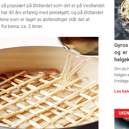
 er så populært på Østlandet som det er på Vestlandet
-
 har 40 års erfaring med pinnekjøtt, og på Østlandet
riftene som er laget av østlendinger står det at
sec
 fra beina, ca. 2 timer.
11
Gyros 
og er 
helge
Om du ha
helgen e
fredags
Les hel
Arti
UKEN
deta