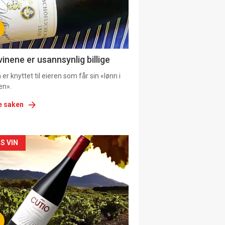
tion
ens
vinene er usannsynlig billige
er knyttet til eieren som får sin «lønn i
en».
e saken
kler
S VIN
il
tion