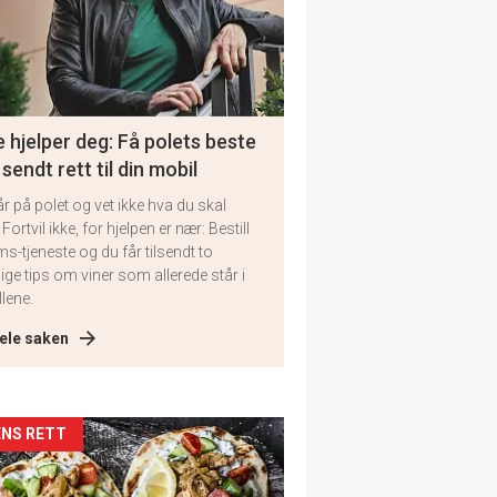
 hjelper deg: Få polets beste
 sendt rett til din mobil
år på polet og vet ikke hva du skal
 Fortvil ikke, for hjelpen er nær: Bestill
ms-tjeneste og du får tilsendt to
lige tips om viner som allerede står i
llene.
ele saken
kler
NS RETT
il