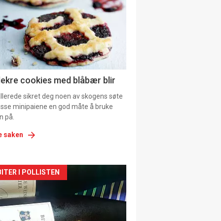
tion
ens
lekre cookies med blåbær blir
allerede sikret deg noen av skogens søte
 disse minipaiene en god måte å bruke
n på.
e saken
kler
ITER I POLLISTEN
il