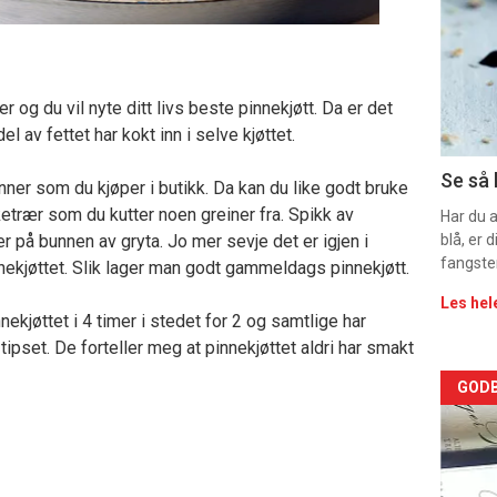
-
sec
er og du vil nyte ditt livs beste pinnekjøtt. Da er det
11
l av fettet har kokt inn i selve kjøttet.
Dag
Se så 
inner som du kjøper i butikk. Da kan du like godt bruke
rketrær som du kutter noen greiner fra. Spikk av
rett
Har du 
r på bunnen av gryta. Jo mer sevje det er igjen i
blå, er
fangste
nekjøttet. Slik lager man godt gammeldags pinnekjøtt.
Les hel
ekjøttet i 4 timer i stedet for 2 og samtlige har
tipset. De forteller meg at pinnekjøttet aldri har smakt
Arti
GODB
deta
-