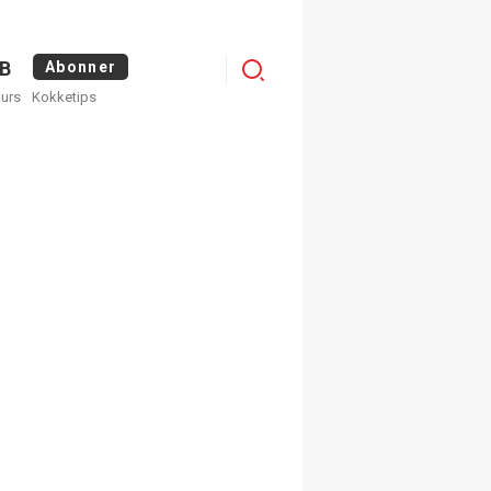
Logg
B
Abonner
kurs
Kokketips
inn
×
ge nyhetsbrev fra
Apéritif
 ukentlige nyhetsbrev. Du
 hvilke du ønsker å få
egistrer deg