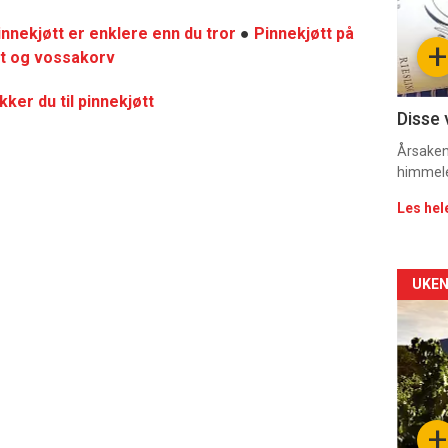
sec
innekjøtt er enklere enn du tror
●
Pinnekjøtt på
+
tt og vossakorv
11
kker du til pinnekjøtt
Dag
Disse 
rett
Årsaken 
himmel
2
Les hel
Arti
UKEN
deta
-
sec
+