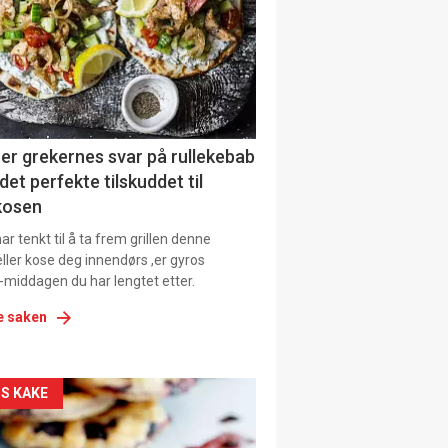
tion
er grekernes svar på rullekebab
det perfekte tilskuddet til
kosen
r tenkt til å ta frem grillen denne
ller kose deg innendørs ,er gyros
-middagen du har lengtet etter.
e saken
kler
S KAKE
il