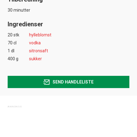
30 minutter
Ingredienser
20 stk
hylleblomst
70 cl
vodka
1 dl
sitronsaft
400 g
sukker
SEND HANDLELISTE