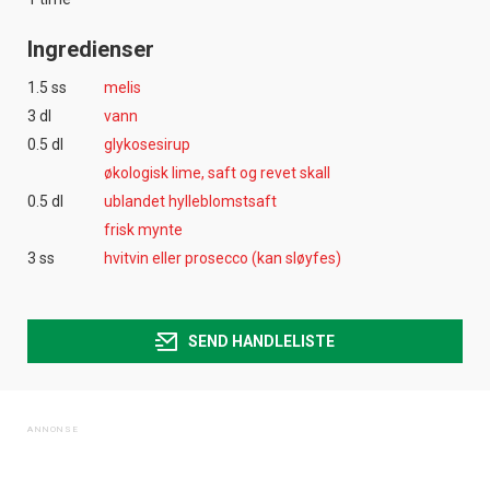
Ingredienser
1.5 ss
melis
3 dl
vann
0.5 dl
glykosesirup
økologisk lime, saft og revet skall
0.5 dl
ublandet hylleblomstsaft
frisk mynte
3 ss
hvitvin eller prosecco (kan sløyfes)
SEND HANDLELISTE