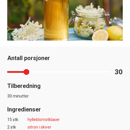
Antall porsjoner
30
Tilberedning
×
30 minutter
Få ukentlige nyhetsbrev fra
Ingredienser
Apéritif
15 stk
hylleblomstklaser
Vi tilbyr flere ukentlige nyhetsbrev. Du
2 stk
sitron i skiver