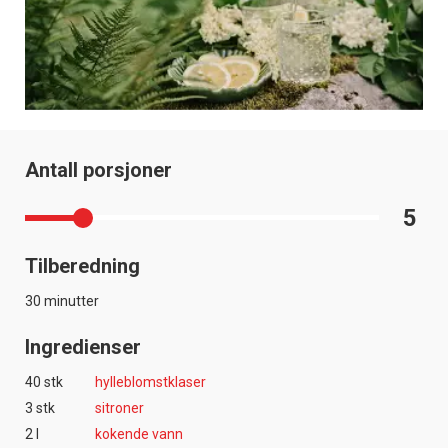
Antall porsjoner
5
Tilberedning
30 minutter
Ingredienser
40 stk
hylleblomstklaser
3 stk
sitroner
2 l
kokende vann