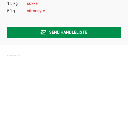
1.5 kg
sukker
50 g
sitronsyre
SEND HANDLELISTE