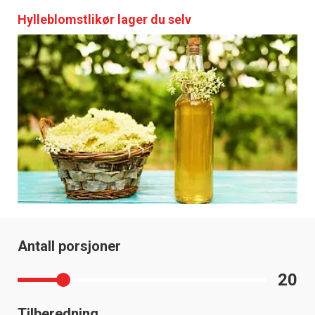
Hylleblomstlikør lager du selv
Antall porsjoner
20
Tilberedning