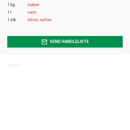
kan fritt velge hvilke du ønsker å få
1 kg
sukker
tilsendt.
1 l
vann
1 stk
sitron, saften
Registrer deg
SEND HANDLELISTE