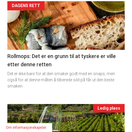
Artikler
DAGENS RETT
2
detail
-
section
11
Rollmops: Det er en grunn til at tyskere er ville
etter denne retten
Ukens
Det er ikke bare for at den smaker godt med en snaps, men
vin
også for at denne måten å tilberede sild på får ut den beste
smaken.
Events
Ledig plass
single
Om informasjonskapsler