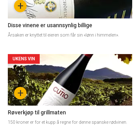
+
section
11
Disse vinene er usannsynlig billige
Årsaken er knyttet til eieren som får sin «lønn i himmelen».
Dagens
rett
Artikler
UKENS VIN
detail
-
+
section
11
Røverkjøp til grillmaten
150 kroner er for et kupp å regne for denne spanske rødvinen.
Dagens
rett