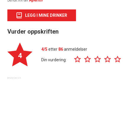
Sendt inn av
Apéritif
LEGG I MINE DRINKER
Vurder oppskriften
4/5
etter
86
anmeldelser
4
Din vurdering: