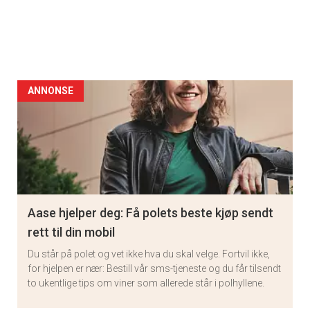
ANNONSE
Aase hjelper deg: Få polets beste kjøp sendt
rett til din mobil
Du står på polet og vet ikke hva du skal velge. Fortvil ikke,
for hjelpen er nær: Bestill vår sms-tjeneste og du får tilsendt
to ukentlige tips om viner som allerede står i polhyllene.