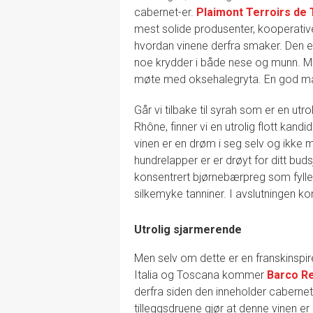
cabernet-er.
Plaimont Terroirs de 
mest solide produsenter, kooperative
hvordan vinene derfra smaker. Den 
noe krydder i både nese og munn. M
møte med oksehalegryta. En god ma
Går vi tilbake til syrah som er en utr
Rhône, finner vi en utrolig flott kandid
vinen er en drøm i seg selv og ikke m
hundrelapper er er drøyt for ditt bud
konsentrert bjørnebærpreg som fyll
silkemyke tanniner. I avslutningen 
Utrolig sjarmerende
Men selv om dette er en franskinspirer
Italia og Toscana kommer
Barco Re
derfra siden den inneholder cabernet 
tilleggsdruene gjør at denne vinen e