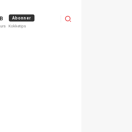
Logg
B
Abonner
kurs
Kokketips
inn
egistrer deg