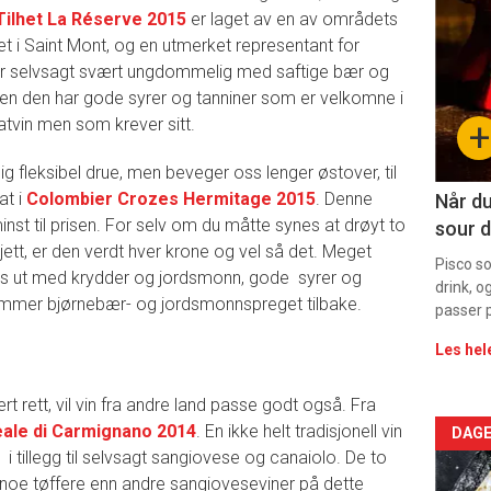
deta
Tilhet La Réserve 2015
er laget av en av områdets
t i Saint Mont, og en utmerket representant for
-
er selvsagt svært ungdommelig med saftige bær og
en den har gode syrer og tanniner som er velkomne i
sec
tvin men som krever sitt.
+
11
olig fleksibel drue, men beveger oss lenger østover, til
Dag
at i
Colombier Crozes Hermitage 2015
. Denne
Når du
inst til prisen. For selv om du måtte synes at drøyt to
sour d
rett
sjett, er den verdt hver krone og vel så det. Meget
Pisco s
es ut med krydder og jordsmonn, gode syrer og
drink, o
kommer bjørnebær- og jordsmonnspreget tilbake.
passer p
Les hel
t rett, vil vin fra andre land passe godt også. Fra
ale di Carmignano 2014
. En ikke helt tradisjonell vin
Arti
DAGE
i tillegg til selvsagt sangiovese og canaiolo. De to
deta
r noe tøffere enn andre sangioveseviner på dette