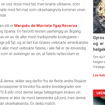
tt en viss dose med fat, men brukte sådanne, som
-
 i møte med fet mat som oksehalegryta kommer vinen
ende.
sec
n stil er
Marqués de Murrieta Ygay Reserva
11
og Spania. En favoritt nesten uavhengig av årgang.
Dag
 av en av de aller mest tradisjonelle bodegaene i
Gyros 
lenge på fat, og at det kun brukes velbrukte amerikanske
og er 
rett
 aller mest velbrukte fatene, i alle fall er de innvendig
helge
 som er avleiringer av vin, at fatets nyttevolum er
2
Om du ha
helgen e
fredags
Les hel
å denne, skiller seg derfor fra de fleste andre Rioja'er.
osiasjoner til trevirke fra andre breddegrader enn
il å stå i mot denne lange fatlagringen brukes vin
Arti
UKEN
vinene er ikke de mest tanninerike på jord, men denne
deta
nde oksehalegryta. En deilig match.