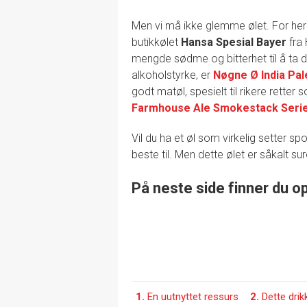
Men vi må ikke glemme ølet. For her 
butikkølet
Hansa Spesial Bayer
fra 
mengde sødme og bitterhet til å ta de
alkoholstyrke, er
Nøgne Ø India Pal
godt matøl, spesielt til rikere rette
Farmhouse Ale Smokestack Seri
Vil du ha et øl som virkelig setter spo
beste til. Men dette ølet er såkalt surø
På neste side finner du o
1.
En uutnyttet ressurs
2.
Dette drikk