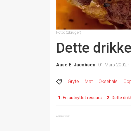
Foto: (zkruger)
Dette drikker
Aase E. Jacobsen
01 Mars 2002 - 
Gryte
Mat
Oksehale
Opp
1.
En uutnyttet ressurs
2.
Dette drikk