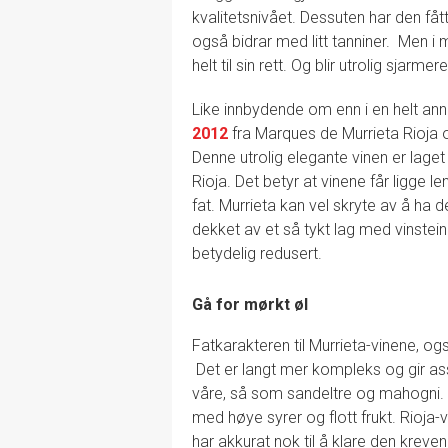
kvalitetsnivået. Dessuten har den få
også bidrar med litt tanniner. Men
helt til sin rett. Og blir utrolig sjarmer
Like innbydende om enn i en helt anne
2012
fra Marques de Murrieta Rioja 
Denne utrolig elegante vinen er laget
Rioja. Det betyr at vinene får ligge 
fat. Murrieta kan vel skryte av å ha de
dekket av et så tykt lag med vinstein
betydelig redusert.
Gå for mørkt øl
Fatkarakteren til Murrieta-vinene, ogs
Det er langt mer kompleks og gir ass
våre, så som sandeltre og mahogni. T
med høye syrer og flott frukt. Rioja-
har akkurat nok til å klare den kreve