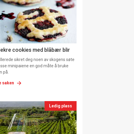
tion
ns
lekre cookies med blåbær blir
allerede sikret deg noen av skogens søte
 disse minipaiene en god måte å bruke
n på.
e saken
nts
Ledig plass
le