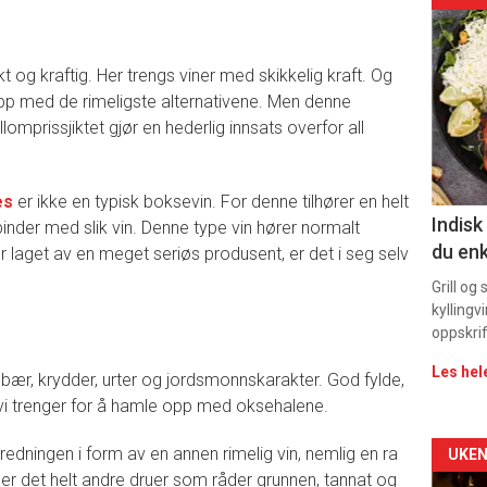
deta
t og kraftig. Her trengs viner med skikkelig kraft. Og
-
 opp med de rimeligste alternativene. Men denne
llomprissjiktet gjør en hederlig innsats overfor all
sec
11
es
er ikke en typisk boksevin. For denne tilhører en helt
Indisk
inder med slik vin. Denne type vin hører normalt
du enk
er laget av en meget seriøs produsent, er det i seg selv
Grill og
kyllingv
oppskrif
Les hel
r, krydder, urter og jordsmonnskarakter. God fylde,
r vi trenger for å hamle opp med oksehalene.
Arti
redningen i form av en annen rimelig vin, nemlig en ra
UKEN
er det helt andre druer som råder grunnen, tannat og