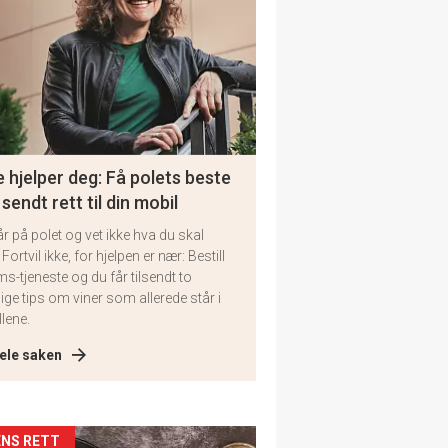
 hjelper deg: Få polets beste
 sendt rett til din mobil
år på polet og vet ikke hva du skal
 Fortvil ikke, for hjelpen er nær: Bestill
ms-tjeneste og du får tilsendt to
lige tips om viner som allerede står i
llene.
ele saken
kler
NS RETT