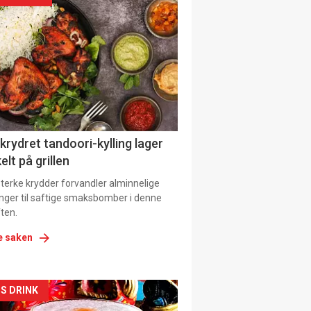
il
tion
 krydret tandoori-kylling lager
elt på grillen
 sterke krydder forvandler alminnelige
inger til saftige smaksbomber i denne
ten.
e saken
kler
S DRINK