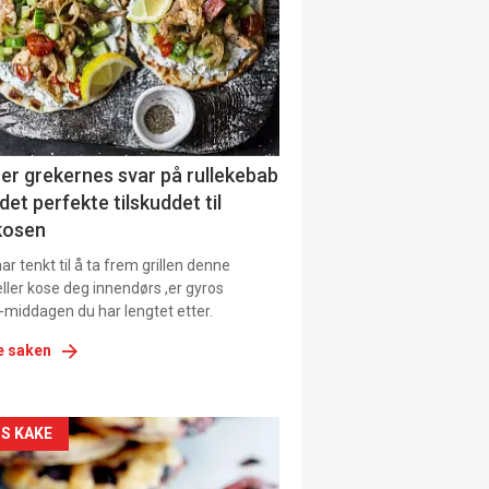
tion
ens
er grekernes svar på rullekebab
det perfekte tilskuddet til
kosen
r tenkt til å ta frem grillen denne
ller kose deg innendørs ,er gyros
-middagen du har lengtet etter.
e saken
kler
S KAKE
il