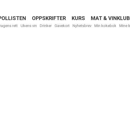
POLLISTEN
OPPSKRIFTER
KURS
MAT & VINKLUB
Menu
Dagens rett
Ukens vin
Drinker
Gavekort
Nyhetsbrev
Min kokebok
Mine 
R