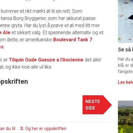
-
kommer et rikt mørkt øl til sin rett. Som
Hansa Borg Bryggerier, som har akkurat passe
sec
nne gryta. Har du lyst å prøve et øl med litt mer
e Ale
et sikkert valg. Et spennende alternativ og et
11
r som dette, er amerikanske
Boulevard Tank 7
es
.
Uke
Se så 
vin
Har du 
r, er
Tilquin Oude Gueuze a l'Ancienne
det aller
blå, er
l, og ikke noe alle vil like.
fangste
ppskriften
Les hel
NESTE
Eve
SIDE
sing
er du til
3.
Og her er oppskriften