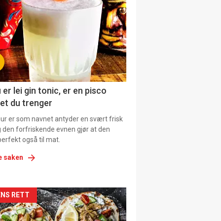
il
tion
ens
 er lei gin tonic, er en pisco
et du trenger
our er som navnet antyder en svært frisk
g den forfriskende evnen gjør at den
erfekt også til mat.
e saken
kler
NS RETT
il