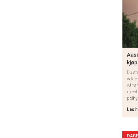
Aase
kjøp
Du st
velge.
vår s
ukent
polhy
Les h
Arti
DAGE