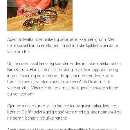
Apéritifs Matkurs er unike og populære. Ikke uten grunn. Med
dette kurset blir du en ekspert på det indiske kjøkkens berømte
vegetarretter.
Og den som skal lære deg kunsten er den indiske mateksperten
Niru Kumra. Hun gir deg en innføring i kveldens oppskrifter og
ingredienser, og du lærer om de spennende krydderne som
hører til kanskje verdens beste kjøkken når det kommer til
vegetarretter. Videre er du selv med og lager de utsøkte rettene
du har lært om.
Gjennom dette kurset vil du lage retter av grønnsaker, linser og
bønner. Og får selvfølgelig også være med og lage naanbrød og
ris som tilbehør til de ulike rettene.
Avslutningsvis får du servert et deilig måltid på ekte indisk vis