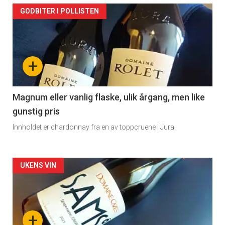
Forsiden
GODBITER I POLLISTEN
akkurat
nå
+
-
3
Magnum eller vanlig flaske, ulik årgang, men like
gunstig pris
Innholdet er chardonnay fra en av toppcruene i Jura.
Forsiden
UKENS VIN
akkurat
nå
+