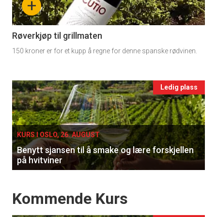
+
section
11
Røverkjøp til grillmaten
150 kroner er for et kupp å regne for denne spanske rødvinen.
Ukens
vin
Events
Ledig plass
single
KURS I OSLO, 26. AUGUST
Benytt sjansen til å smake og lære forskjellen
på hvitviner
Events
Kommende Kurs