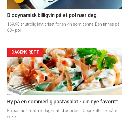
-
4
Biodynamisk billigvin på et pol nær deg
169,90 er utrolig lavt priset for en vin som denne. Den finnes på
60+ pol.
Forsiden
DAGENS RETT
akkurat
nå
-
5
By på en sommerlig pastasalat - din nye favoritt
En pastasalat til middag er alltid populært. Oppskriften er såre
enkel.