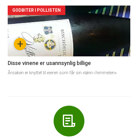
Forsiden
GODBITER I POLLISTEN
akkurat
nå
+
-
6
Disse vinene er usannsynlig billige
Årsaken er knyttet til eieren som får sin «lønn i himmelen».