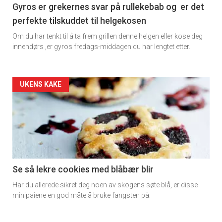
Gyros er grekernes svar på rullekebab og er det
perfekte tilskuddet til helgekosen
Om du har tenkt til å ta frem grillen denne helgen eller kose deg
innendørs ,er gyros fredags-middagen du har lengtet etter.
Forsiden
UKENS KAKE
akkurat
nå
-
2
Se så lekre cookies med blåbær blir
Har du allerede sikret deg noen av skogens søte blå, er disse
minipaiene en god måte å bruke fangsten på.