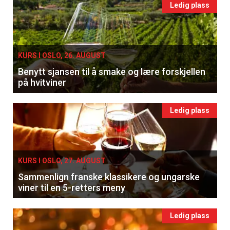
Ledig plass
KURS I OSLO, 26. AUGUST
Benytt sjansen til å smake og lære forskjellen
på hvitviner
Ledig plass
KURS I OSLO, 27. AUGUST
Sammenlign franske klassikere og ungarske
viner til en 5-retters meny
Ledig plass