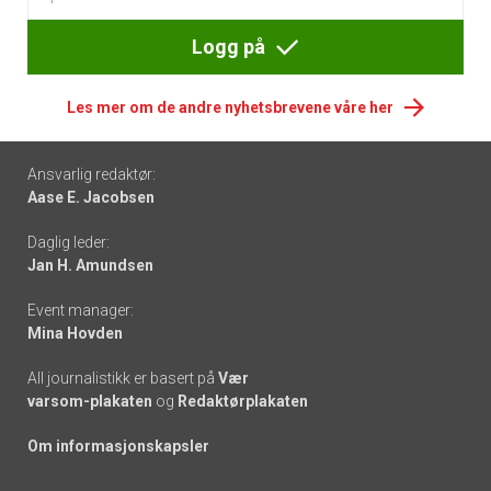
Logg på
Les mer om de andre nyhetsbrevene våre her
Footer
Ansvarlig redaktør:
Aase E. Jacobsen
-
Daglig leder:
links
Jan H. Amundsen
Event manager:
Mina Hovden
All journalistikk er basert på
Vær
varsom-plakaten
og
Redaktørplakaten
Om informasjonskapsler