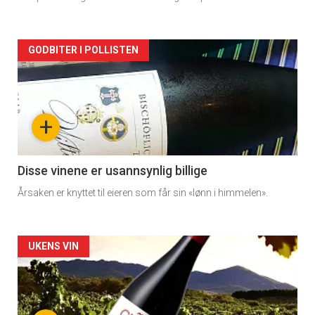
rett
Artikler
GODBITER I POLLISTEN
detail
-
+
section
11
Disse vinene er usannsynlig billige
Årsaken er knyttet til eieren som får sin «lønn i himmelen».
Dagens
rett
Artikler
UKENS VIN
2
detail
-