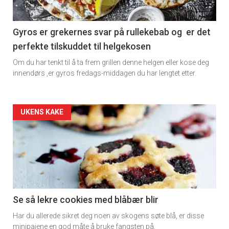
section
11
Gyros er grekernes svar på rullekebab og er det
perfekte tilskuddet til helgekosen
Om du har tenkt til å ta frem grillen denne helgen eller kose deg
innendørs ,er gyros fredags-middagen du har lengtet etter.
Artikler
UKENS KAKE
detail
-
section
11
Se så lekre cookies med blåbær blir
Har du allerede sikret deg noen av skogens søte blå, er disse
Dagens
minipaiene en god måte å bruke fangsten på.