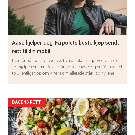
Aase hjelper deg: Få polets beste kjøp sendt
rett til din mobil
Du står på polet og vet ikke hva du skal velge. Fortvil ikke,
for hjelpen er nær: Bestill vår sms-tjeneste og du får tilsendt
to ukentlige tips om viner som allerede står i polhyllene.
Artikler
DAGENS RETT
detail
-