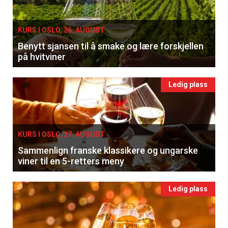
KURS I OSLO, 26. AUGUST
Benytt sjansen til å smake og lære forskjellen
på hvitviner
Ledig plass
KURS I OSLO, 27. AUGUST
Sammenlign franske klassikere og ungarske
viner til en 5-retters meny
Ledig plass