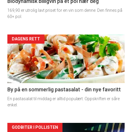
4
Biodynamisk billigvin på et pol nær deg
169,90 er utrolig lavt priset for en vin som denne. Den finnes på
60+ pol.
Forsiden
DAGENS RETT
akkurat
nå
-
5
By på en sommerlig pastasalat - din nye favoritt
En pastasalat til middag er alltid populært. Oppskriften er såre
enkel.
Forsiden
GODBITER I POLLISTEN