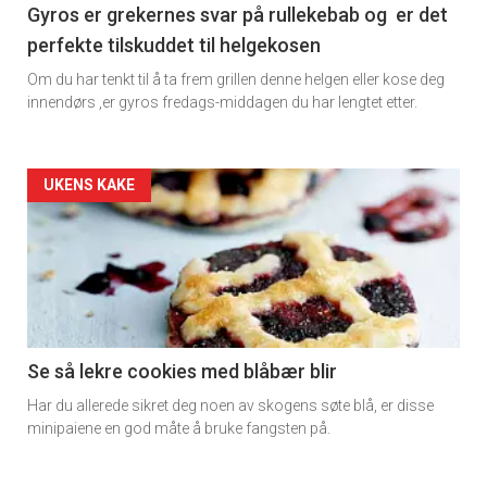
11
Gyros er grekernes svar på rullekebab og er det
perfekte tilskuddet til helgekosen
Om du har tenkt til å ta frem grillen denne helgen eller kose deg
innendørs ,er gyros fredags-middagen du har lengtet etter.
Artikler
UKENS KAKE
detail
-
section
11
Se så lekre cookies med blåbær blir
Har du allerede sikret deg noen av skogens søte blå, er disse
Dagens
minipaiene en god måte å bruke fangsten på.
rett