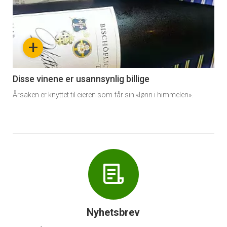
akkurat
nå
+
-
6
Disse vinene er usannsynlig billige
Årsaken er knyttet til eieren som får sin «lønn i himmelen».
Nyhetsbrev