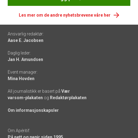
Les mer om de andre nyhetsbrevene våre her
Footer
Ansvarlig redaktør:
Aase E. Jacobsen
-
Daglig leder:
links
Jan H. Amundsen
Event manager:
Mina Hovden
All journalistikk er basert på
Vær
varsom-plakaten
og
Redaktørplakaten
Om informasjonskapsler
Om Apéritif:
På nett og papir siden 1995