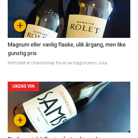
akkurat
nå
+
-
3
Magnum eller vanlig flaske, ulik årgang, men like
gunstig pris
Innholdet er chardonnay fra en av toppcruene i Jura.
Forsiden
UKENS VIN
akkurat
nå
+
-