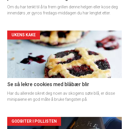
Om du har tenkt til å ta frem grillen denne helgen eller kose deg
innendørs ,er gyros fredags-middagen du har lengtet etter.
Forsiden
UKENS KAKE
akkurat
nå
-
2
Se så lekre cookies med blåbær blir
Har du allerede sikret deg noen av skogens søte blå, er disse
minipaiene en god måte å bruke fangsten på.
Forsiden
GODBITER I POLLISTEN