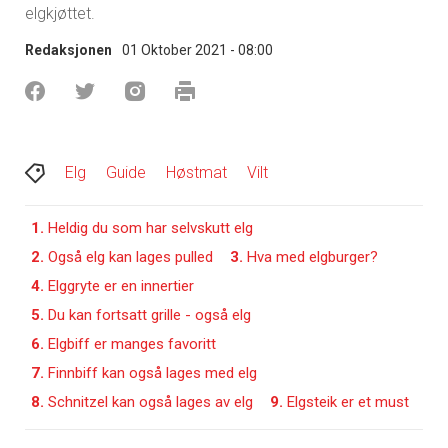
elgkjøttet.
Redaksjonen
01 Oktober 2021 - 08:00
Elg
Guide
Høstmat
Vilt
1.
Heldig du som har selvskutt elg
2.
Også elg kan lages pulled
3.
Hva med elgburger?
4.
Elggryte er en innertier
5.
Du kan fortsatt grille - også elg
6.
Elgbiff er manges favoritt
7.
Finnbiff kan også lages med elg
8.
Schnitzel kan også lages av elg
9.
Elgsteik er et must