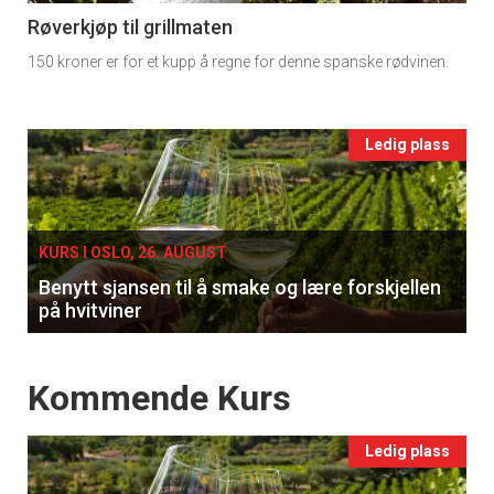
11
Røverkjøp til grillmaten
150 kroner er for et kupp å regne for denne spanske rødvinen.
Ukens
vin
Events
Ledig plass
single
KURS I OSLO, 26. AUGUST
Benytt sjansen til å smake og lære forskjellen
på hvitviner
Events
Kommende Kurs
Ledig plass