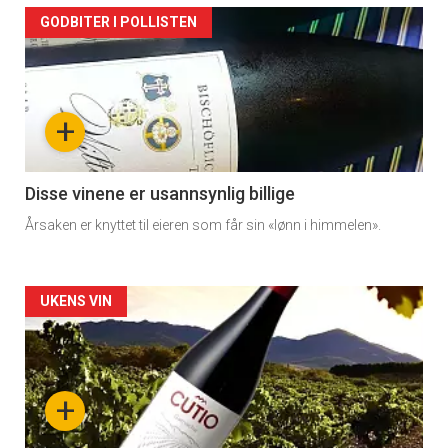
Artikler
GODBITER I POLLISTEN
detail
-
+
section
11
Disse vinene er usannsynlig billige
Årsaken er knyttet til eieren som får sin «lønn i himmelen».
Dagens
rett
Artikler
UKENS VIN
2
detail
-
+
section