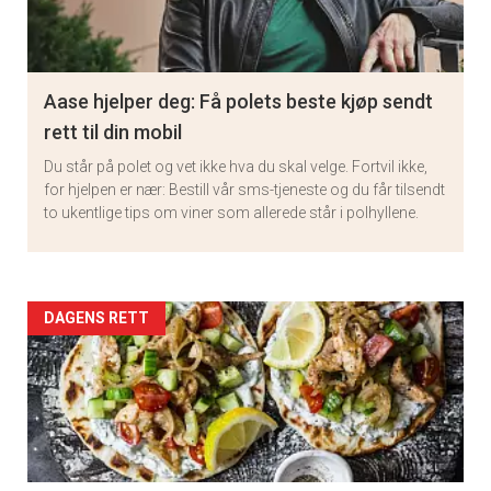
Aase hjelper deg: Få polets beste kjøp sendt
rett til din mobil
Du står på polet og vet ikke hva du skal velge. Fortvil ikke,
for hjelpen er nær: Bestill vår sms-tjeneste og du får tilsendt
to ukentlige tips om viner som allerede står i polhyllene.
Artikler
DAGENS RETT
detail
-
section