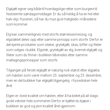
Elgkjøtt egner seg både til hverdagslige retter som burgere til
feststemte søndagsmiddager. Er du så heldig å ha en hel eller
halv elg i fryseren, så har du mye god matglede i månedene
som kommer.
Elg kan sammenlignes med storfe størrelsesmessig, og
elgslaktet deles opp etter samme prinsipp som storfe. Derfor er
det kjente produkter som steker, grytekjøtt, skav, biffer og fileter
som selges i butikk. Elgstek, grytekjøtt av elg, kvernet elgkjøtt og
fileter som du finner i butikken tilberedes etter samme
matlagingsprinsipper som storfe.
Tilgangen på ferskt elgkjøtt er naturlig nok størst etter elgjakta
om høsten som varer mellom 25. september og 23. desember,
men en del butikker har elgkjøtt tilgjengelig i frysedisken hele
året.
Elgen er i best kvalitet om høsten, etter å ha beitet på all slags
gode vekster hele sommeren Derfor er kjøttet du kjøper i
butikken av god og jevn kvalitet året igjennom.