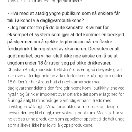
kanskje blir litt trangere for gamle travere.
- Hva med et stadig yngre publikum som nå enklere får
tak i alkohol via dagligvarebutikkene?
- Jeg har stor tro på de butikkansatte. Kiwi har for
eksempel et system som gjør at det kommer en beskjed
på skjermen om å sjekke legitimasjon når en flaske
ferdigdrink blir registrert av skanneren. Dessuten er alt
godt merket, og vi har slett ikke noe ønske om å se at
ungdom under 18 år ruser seg på slike drikkevarer.
Christian Brink, markedsdirektør i Arcus er også i høyeste grad
klar over at ferdigdrinkene virker forlokkende på ungdom under
18 år. Derfor har Arcus hatt et nært samarbeid med
dagligvarehandelen siden ferdigdrinkene kom i butikkhyllene ved
nyttår, og Brink er imponert over det arbeidet som er lagt ned for
å unngå salg til mindreårige. Samtidig er han tilfreds med
utviklingen så langt. - Vi har produkter som i smak og design
henvender seg til et ungt, men voksent publikum. Med vilje har vi
holdt oss unna produkter som appellerer spesielt til de helt unge
som allikevel ikke har lov til å kjøpe produktene.