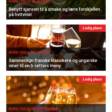
KURS I OSLO, 26. AUGUST
Benytt sjansen til å smake og lære forskjellen
på hvitviner
Ledig plass
KURS I OSLO, 27. AUGUST
Sammenlign franske klassikere og ungarske
viner til en 5-retters meny
Ledig plass
KURS I OSLO, 05. SEPTEMBER