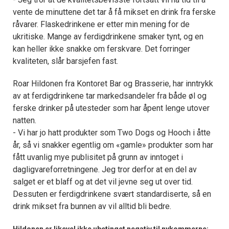
vente de minuttene det tar å få mikset en drink fra ferske
råvarer. Flaskedrinkene er etter min mening for de
ukritiske. Mange av ferdigdrinkene smaker tynt, og en
kan heller ikke snakke om ferskvare. Det forringer
kvaliteten, slår barsjefen fast.
Roar Hildonen fra Kontoret Bar og Brasserie, har inntrykk
av at ferdigdrinkene tar markedsandeler fra både øl og
ferske drinker på utesteder som har åpent lenge utover
natten.
- Vi har jo hatt produkter som Two Dogs og Hooch i åtte
år, så vi snakker egentlig om «gamle» produkter som har
fått uvanlig mye publisitet på grunn av inntoget i
dagligvareforretningene. Jeg tror derfor at en del av
salget er et blaff og at det vil jevne seg ut over tid.
Dessuten er ferdigdrinkene svært standardiserte, så en
drink mikset fra bunnen av vil alltid bli bedre.