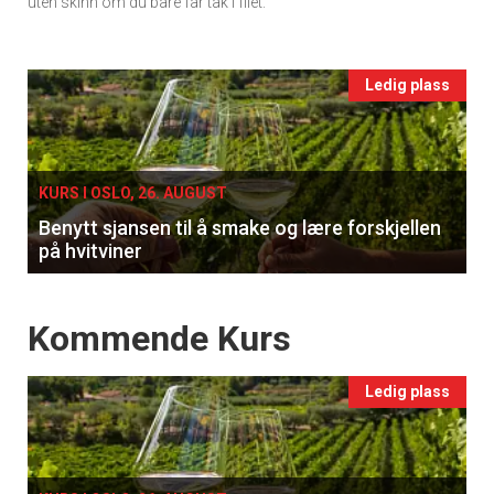
uten skinn om du bare får tak i filet.
vin
Registrer deg
Events
Ledig plass
single
KURS I OSLO, 26. AUGUST
Benytt sjansen til å smake og lære forskjellen
på hvitviner
Events
Kommende Kurs
Ledig plass