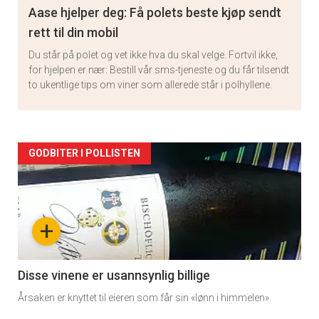
Aase hjelper deg: Få polets beste kjøp sendt
rett til din mobil
Du står på polet og vet ikke hva du skal velge. Fortvil ikke,
for hjelpen er nær: Bestill vår sms-tjeneste og du får tilsendt
to ukentlige tips om viner som allerede står i polhyllene.
Artikler
GODBITER I POLLISTEN
detail
-
+
section
11
Disse vinene er usannsynlig billige
Årsaken er knyttet til eieren som får sin «lønn i himmelen».