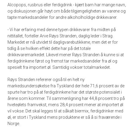
Alcopops, rusbrus eller ferdigdrink - kjært barn har mange navn,
og diskusjonen går høyt om både tilgjengeligheten av varene og
tapte markedsandeler for andre alkoholholdige drikkevarer.
- Vi har erfaring med denne typen drikkevarer fra midten på
nittitallet, forteller Arve Røys Stranden, daglig leder i Strag.
Markedet er nå utvidet til dagligvarebutikkene, men det er for
tidlig å se hvilken effekt dette har på det totale
drikkevaremarkedet. Likevel mener Røys Stranden å kunne si at
ferdigdrinkene først og fremst tar markedsandeler fra øl og
spesielt fra importert øl. Samtidig vokser totalmarkedet.
Røys Stranden refererer også til en helt ny
markedsundersøkelse fra Tyskland der hele 71,6 prosent av de
spurte har tro på at ferdigdrinkene har det største potensialet i
årene som kommer. Til sammenligning har 44,8 prosent tro på
hveteølets framvekst, mens 28,4 prosent mener at importert øl
vil vokse. Det skal legges til at såkalt biermix, ferdigdrinker med
øl, er stort i Tyskland mens produktene er så å si fraværende i
Norge.