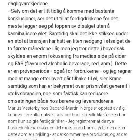
dagligvarekjedene.
- Selv om det er litt tidlig å komme med bastante
konklusjoner, ser det ut til at ferdigdrinkene for det
meste legger seg på toppen av ølsalget uten å
kannibalisere ølet. Samtidig skal det ikke stikkes under
en stol at bransjen har hatt en liten nedgang i ølsalget de
to første månedene i år, men jeg tror dette i hovedsak
skyldes en enorm fokusering fra medias side på cider
og FAB (flavoured alcoholic beverage, red. anm.). Dette
er en prøveperiode - også for forbrukerne - og jeg regner
med at mange etter hvert går tilbake til øl, sier Krane
samtidig som han er bekymret over prisnivået generelt i
utelivsbransjen, noe som faktisk kan redusere
omsetningen både hos barene og leverandørene.
Marius Vesterby hos Bacardi-Martini Norge er opptatt av å gi
kunden flere alternativer, selv om han ikke ville like å se en bar
som kun solgte ferdigdrinker. - Jeg registrerer at de nye
flaskedrinkene møter en del motstand i barmiljøet, men det er
dette som er utvikling - at det kommer nye produkter, og at det