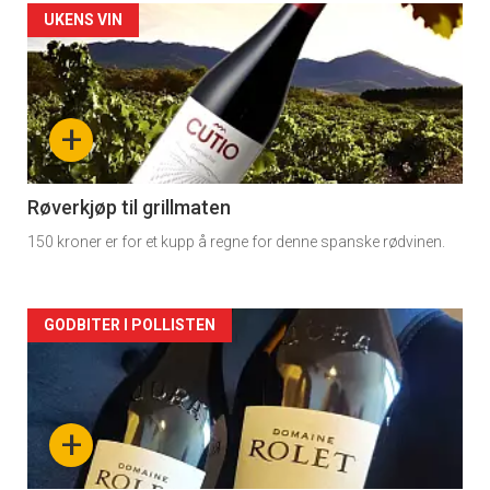
Forsiden
UKENS VIN
akkurat
nå
+
-
2
Røverkjøp til grillmaten
150 kroner er for et kupp å regne for denne spanske rødvinen.
Forsiden
GODBITER I POLLISTEN
akkurat
nå
+
-