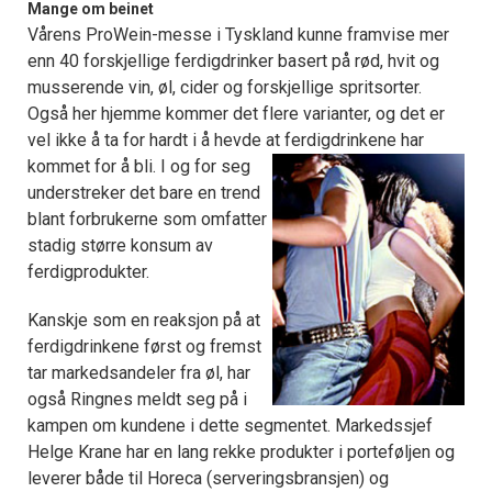
Mange om beinet
Vårens ProWein-messe i Tyskland kunne framvise mer
enn 40 forskjellige ferdigdrinker basert på rød, hvit og
musserende vin, øl, cider og forskjellige spritsorter.
Også her hjemme kommer det flere varianter, og det er
vel ikke å ta for hardt i å hevde at ferdigdrinkene har
kommet for å bli.
I og for seg
understreker det bare en trend
blant forbrukerne som omfatter
stadig større konsum av
ferdigprodukter.
Kanskje som en reaksjon på at
ferdigdrinkene først og fremst
tar markedsandeler fra øl, har
også Ringnes meldt seg på i
kampen om kundene i dette segmentet. Markedssjef
Helge Krane har en lang rekke produkter i porteføljen og
leverer både til Horeca (serveringsbransjen) og