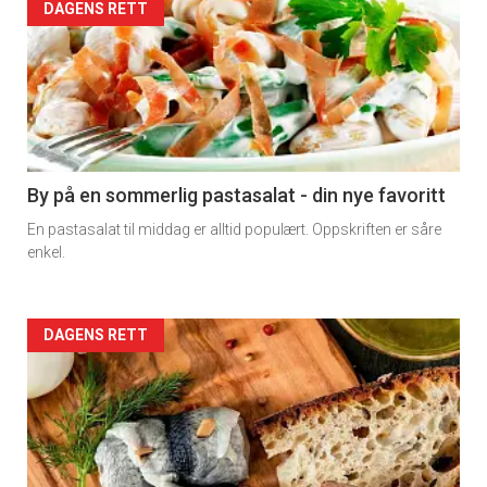
Forsiden
DAGENS RETT
akkurat
nå
-
5
By på en sommerlig pastasalat - din nye favoritt
En pastasalat til middag er alltid populært. Oppskriften er såre
enkel.
Forsiden
DAGENS RETT
akkurat
nå
-