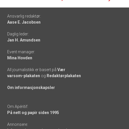
Footer
Ansvarlig redaktør:
Aase E. Jacobsen
-
Daglig leder:
links
Jan H. Amundsen
Event manager:
Mina Hovden
All journalistikk er basert på
Vær
varsom-plakaten
og
Redaktørplakaten
Om informasjonskapsler
Om Apéritif:
På nett og papir siden 1995
Annonsere: