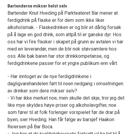
Bartenderne mikser helst selv
Bartender Knut Hveding på Parkteateret Bar mener at
ferdigdrink på flaske er for dem som ikke liker
alkoholsmak. - Flaskedrinken er og blir et dårlig forsøk
på å lage en god drink, som attpå til er ganske dyr. Hos
oss har vi fire flasker i skapet på grunn av avtalen vi har
med en leverandør, men de blir nok støvsamlere hos
oss. Alle bak baren har stor drinkkompetanse, og
ferdigdrinkene passer for et yngre publikum enn vårt.
- Har inntoget av de nye ferdigdrinkene i
dagligvarehandelen ført til noen nedgang i omsetningen
av drinker som dere mikser selv?
- Vi har ikke merket noe, men skulle det skje, tror jeg det
like mye skyldes høye priser og alkoholavgifter, noe
som fører til at folk forlenger vorspielet før de drar på
byen, sier Hveding. Han får følge av barsjef Haakon
Reiersen på Bar Boca.
- Jeg tror at de kvalitetsbevisste fortsatt vil ha tid til å