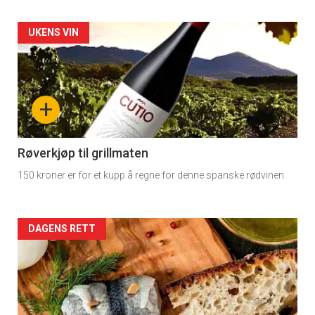
Artikler
UKENS VIN
detail
-
+
section
11
Røverkjøp til grillmaten
150 kroner er for et kupp å regne for denne spanske rødvinen.
Dagens
rett
Artikler
DAGENS RETT
detail
-