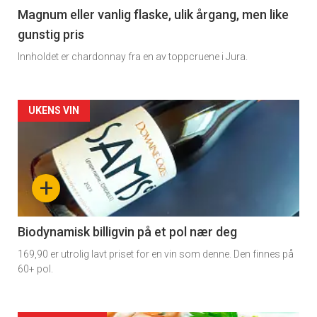
3
Magnum eller vanlig flaske, ulik årgang, men like
gunstig pris
Innholdet er chardonnay fra en av toppcruene i Jura.
Forsiden
UKENS VIN
akkurat
nå
+
-
4
Biodynamisk billigvin på et pol nær deg
169,90 er utrolig lavt priset for en vin som denne. Den finnes på
60+ pol.