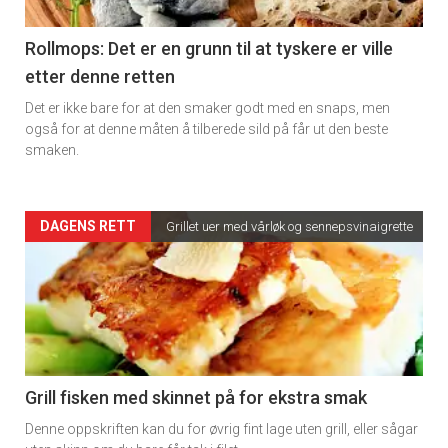
section
11
Rollmops: Det er en grunn til at tyskere er ville
etter denne retten
Dagens
Det er ikke bare for at den smaker godt med en snaps, men
rett
også for at denne måten å tilberede sild på får ut den beste
smaken.
2
Artikler
DAGENS RETT
Grillet uer med vårløk og sennepsvinaigrette
×
detail
-
Få ukentlige nyhetsbrev fra
Apéritif
section
Vi tilbyr flere ukentlige nyhetsbrev. Du
11
Grill fisken med skinnet på for ekstra smak
kan fritt velge hvilke du ønsker å få
Denne oppskriften kan du for øvrig fint lage uten grill, eller sågar
Ukens
tilsendt.