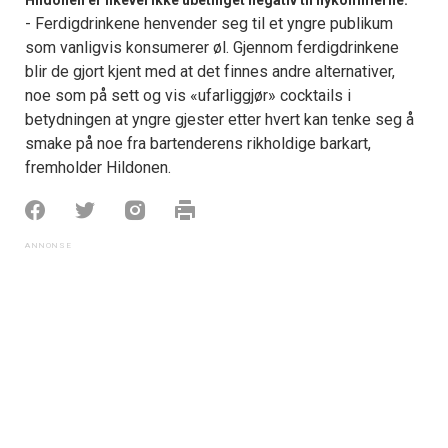
Hildonen er likevel ikke ubetinget negativ til nykommerne:
- Ferdigdrinkene henvender seg til et yngre publikum
som vanligvis konsumerer øl. Gjennom ferdigdrinkene
blir de gjort kjent med at det finnes andre alternativer,
noe som på sett og vis «ufarliggjør» cocktails i
betydningen at yngre gjester etter hvert kan tenke seg å
smake på noe fra bartenderens rikholdige barkart,
fremholder Hildonen.