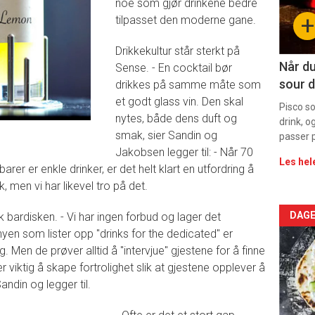
noe som gjør drinkene bedre
sec
+
tilpasset den moderne gane.
11
Drikkekultur står sterkt på
Dag
Når du
Sense. - En cocktail bør
sour d
drikkes på samme måte som
rett
et godt glass vin. Den skal
Pisco s
nytes, både dens duft og
drink, o
smak, sier Sandin og
passer p
Jakobsen legger til: - Når 70
Les hel
rer er enkle drinker, er det helt klart en utfordring å
k, men vi har likevel tro på det.
Arti
DAGE
k bardisken. - Vi har ingen forbud og lager det
en som lister opp "drinks for the dedicated" er
deta
ng. Men de prøver alltid å "intervjue" gjestene for å finne
 viktig å skape fortrolighet slik at gjestene opplever å
-
andin og legger til.
sec