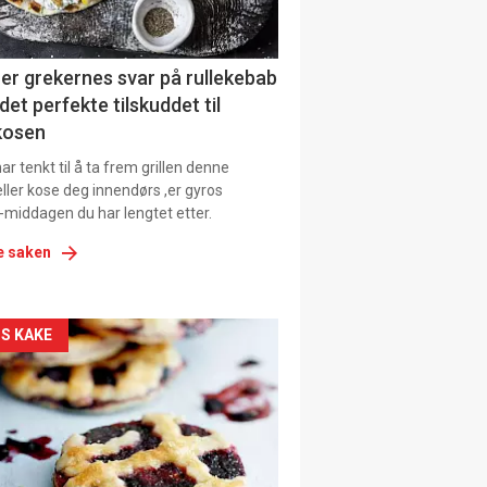
ens
er grekernes svar på rullekebab
det perfekte tilskuddet til
kosen
r tenkt til å ta frem grillen denne
ller kose deg innendørs ,er gyros
-middagen du har lengtet etter.
e saken
kler
S KAKE
il
tion