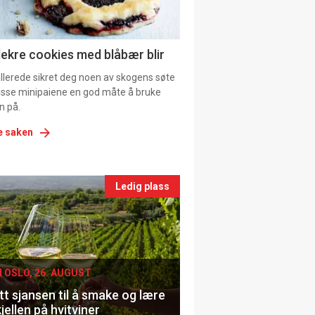
ns
lekre cookies med blåbær blir
allerede sikret deg noen av skogens søte
 disse minipaiene en god måte å bruke
n på.
e saken
nts
Ledig plass
le
I OSLO, 26. AUGUST
t sjansen til å smake og lære
jellen på hvitviner