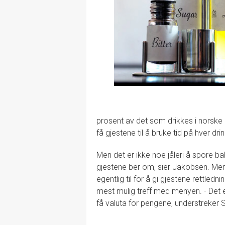
prosent av det som drikkes i norske ba
få gjestene til å bruke tid på hver drin
Men det er ikke noe jåleri å spore ba
gjestene ber om, sier Jakobsen. Meny
egentlig til for å gi gjestene rettledni
mest mulig treff med menyen. - Det er
få valuta for pengene, understreker S