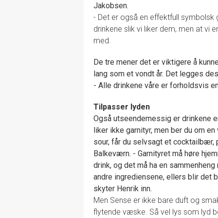
Jakobsen.
- Det er også en effektfull symbolsk 
drinkene slik vi liker dem, men at vi er
med.
De tre mener det er viktigere å kunne
lang som et vondt år. Det legges des
- Alle drinkene våre er forholdsvis en
Tilpasser lyden
Også utseendemessig er drinkene en
liker ikke garnityr, men ber du om en
sour, får du selvsagt et cocktailbær,
Balkeværn. - Garnityret må høre hje
drink, og det må ha en sammenheng
andre ingrediensene, ellers blir det 
skyter Henrik inn.
Men Sense er ikke bare duft og sma
flytende væske. Så vel lys som lyd b