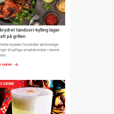
tion
 krydret tandoori-kylling lager
elt på grillen
 sterke krydder forvandler alminnelige
inger til saftige smaksbomber i denne
ten.
e saken
kler
S DRINK
il