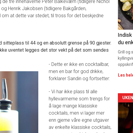
 de tre innehaverne Peter Balkeværn (tidligere Nichol
ia) og Henrik Jakobsen (tidligere Bakgården,
sec
il om at dette var stedet, til tross for det beskjedne
11
Indisk
du enk
d sitteplass til 44 og en absolutt grense på 90 gjester.
 Ikke uventet legges det stor vekt på det som sendes
Grill og
kyllingv
- Dette er ikke en cocktailbar,
oppskrif
men en bar for god drikke,
Les hel
forklarer Sandin og fortsetter:
- Vi har ikke plass til alle
Arti
UKEN
hyllevarmerne som trengs for
å lage mange klassiske
deta
cocktails, men vi lager mer
enn gjerne våre egne utgaver
-
av enkelte klassiske cocktails,