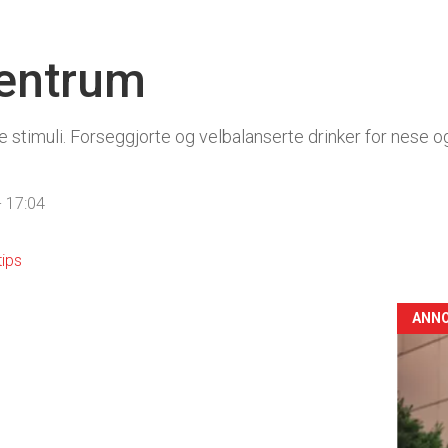
sentrum
stimuli. Forseggjorte og velbalanserte drinker for nese og
 17:04
tips
ANN