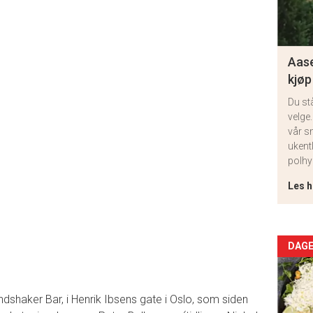
Aase
kjøp
Du st
velge.
vår s
ukent
polhy
Les h
Arti
DAGE
deta
ndshaker Bar, i Henrik Ibsens gate i Oslo, som siden
-