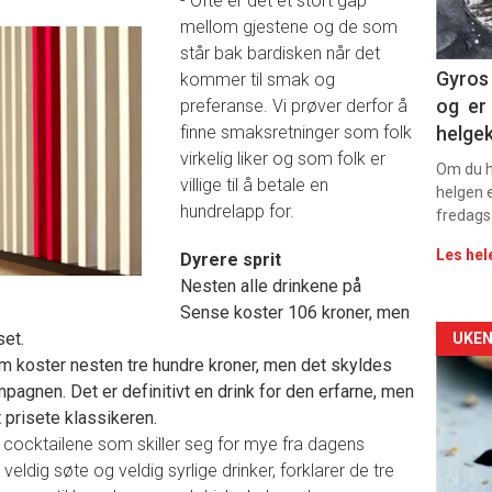
- Ofte er det et stort gap
mellom gjestene og de som
11
står bak bardisken når det
Dag
Gyros 
kommer til smak og
og er 
preferanse. Vi prøver derfor å
rett
finne smaksretninger som folk
helge
virkelig liker og som folk er
2
Om du ha
villige til å betale en
helgen e
hundrelapp for.
fredags
Les hel
Dyrere sprit
Nesten alle drinkene på
Sense koster 106 kroner, men
Arti
set.
UKEN
som koster nesten tre hundre kroner, men det skyldes
deta
pagnen. Det er definitivt en drink for den erfarne, men
 prisete klassikeren.
-
e cocktailene som skiller seg for mye fra dagens
eldig søte og veldig syrlige drinker, forklarer de tre
sec