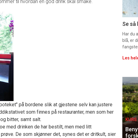
ommer til hvordan en god drink skal smake.
11
Uke
Se så 
vin
Har du 
blå, er
fangste
Les hel
Eve
sing
Apoteket" på bordene slik at gjestene selv kan justere
 eddikstativet som finnes på restauranter, men som her
og bitter, samt salt.
KURS 
oe med drinken de har bestilt, men med litt
Benyt
 å prøve. De som skjønner det, synes det er dritkult, sier
forsk