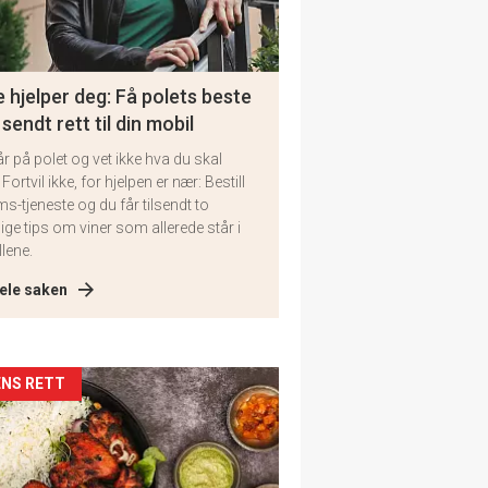
 hjelper deg: Få polets beste
 sendt rett til din mobil
år på polet og vet ikke hva du skal
 Fortvil ikke, for hjelpen er nær: Bestill
ms-tjeneste og du får tilsendt to
lige tips om viner som allerede står i
llene.
ele saken
kler
NS RETT
il