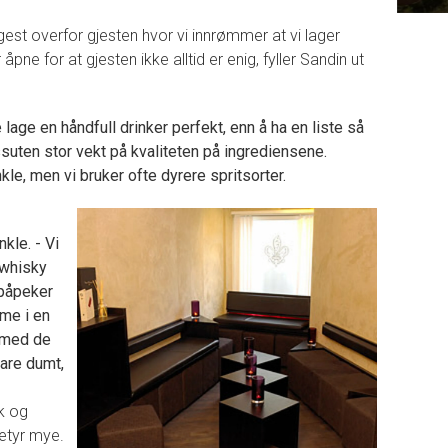
gest overfor gjesten hvor vi innrømmer at vi lager
 åpne for at gjesten ikke alltid er enig, fyller Sandin ut
 lage en håndfull drinker perfekt, enn å ha en liste så
suten stor vekt på kvaliteten på ingrediensene.
kle, men vi bruker ofte dyrere spritsorter.
kle. - Vi
 whisky
 påpeker
mme i en
 med de
bare dumt,
k og
etyr mye.