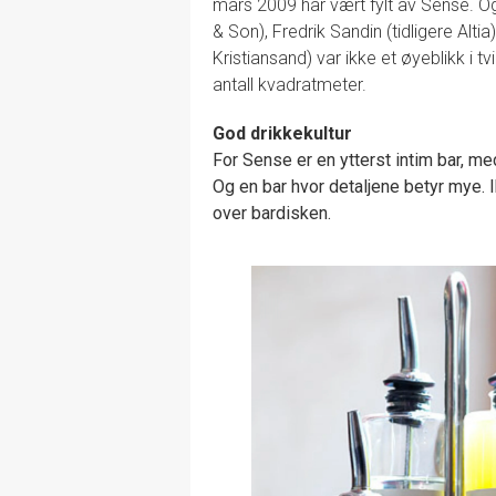
mars 2009 har vært fylt av Sense. Og
& Son), Fredrik Sandin (tidligere Alt
Kristiansand) var ikke et øyeblikk i tv
antall kvadratmeter.
God drikkekultur
For Sense er en ytterst intim bar, me
Og en bar hvor detaljene betyr mye.
over bardisken.