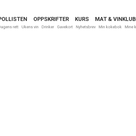
POLLISTEN
OPPSKRIFTER
KURS
MAT & VINKLUB
Menu
Dagens rett
Ukens vin
Drinker
Gavekort
Nyhetsbrev
Min kokebok
Mine 
R