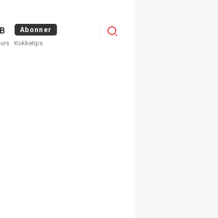
Logg
B
Abonner
kurs
Kokketips
inn
egistrer deg