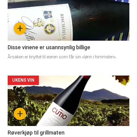
detail
-
+
section
11
Disse vinene er usannsynlig billige
Årsaken er knyttet til eieren som får sin «lønn i himmelen».
Dagens
rett
Artikler
UKENS VIN
2
detail
-
+
section
11
Røverkjøp til grillmaten