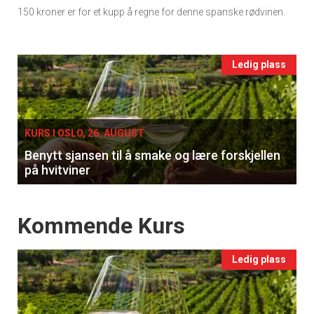
150 kroner er for et kupp å regne for denne spanske rødvinen.
Ukens
vin
Events
Ledig plass
single
KURS I OSLO, 26. AUGUST
Benytt sjansen til å smake og lære forskjellen
på hvitviner
Events
Kommende Kurs
Ledig plass