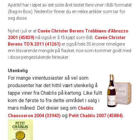
Apéritif har i løpet av det siste året testet flere viner i BiB-formatet
(Bag-in-Box). Nedenfor finner du en rekke artikler som tar for
seg disse.
Nyhet i juli er at
Cuvée Christer Berens Trebbiano d'Abruzzo
2001 (45839)
nå også er å få kjøpt som BiB.
Cuvée Christer
Berens TD'A 2011 (41261)
er også hele 35 kroner rimeligere
enn tilsvarende mengde på flasker, noe som kommer godt med
i disse pengeslukende ferieuker.
Utenkelig
For mange vinentusiaster så vel som
produsenter har det hittil vært utenkelig å
tappe viner fra Chablis på kartong. Like fullt
kom de første to fra dette området i salg i
mars måned. Det dreier seg om
Chablis
og
.
Chausseron 2004 (33943)
Petit Chablis 2007 (45884)