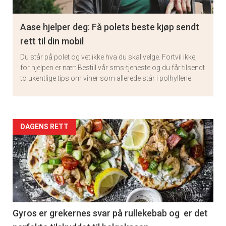
Aase hjelper deg: Få polets beste kjøp sendt
rett til din mobil
Du står på polet og vet ikke hva du skal velge. Fortvil ikke,
for hjelpen er nær: Bestill vår sms-tjeneste og du får tilsendt
to ukentlige tips om viner som allerede står i polhyllene.
Artikler
DAGENS RETT
detail
-
section
11
Gyros er grekernes svar på rullekebab og er det