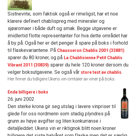
Sistnevnte, som faktisk også er rimeligst, har et noe
klarere definert chablispreg med mineraler og
sjøaromaer i både duft og smak. Begge utgavene er
imidlertid flotte representanter for hva dette området har
å by på. Også her er det penger å spare på boks i forhold
til flaskevariantene. På
Chausseron Chablis 2001 (33881)
sparer du 80 kroner, og på
La Chablisienne Petit Chablis
sparer du hele 120 kroner dersom du
Vibrant 2011 (30839)
velger boksutgavene. Se også vår
.
store test av chablis
Her finner du tidligere Ukens vin-omtaler av viner på boks:
Enda billigere i boks
26. juni 2002
Den sterke krona gir seg utslag i lavere vinpriser til
glede for oss nordmenn som stadig plyndres på
grunn av høye avgifter og liten konkurranse i
detaljleddet. Ukens vin er riktignok blitt noen kroner
billigere det siste halvåret som flaske men det er særlig