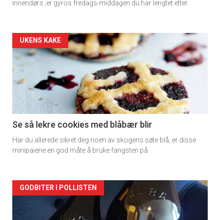
innendørs ,er gyros fredags-middagen du har lengtet etter.
Forsiden
UKENS KAKE
akkurat
nå
-
2
Se så lekre cookies med blåbær blir
Har du allerede sikret deg noen av skogens søte blå, er disse
minipaiene en god måte å bruke fangsten på.
Forsiden
GODBITER I POLLISTEN
akkurat