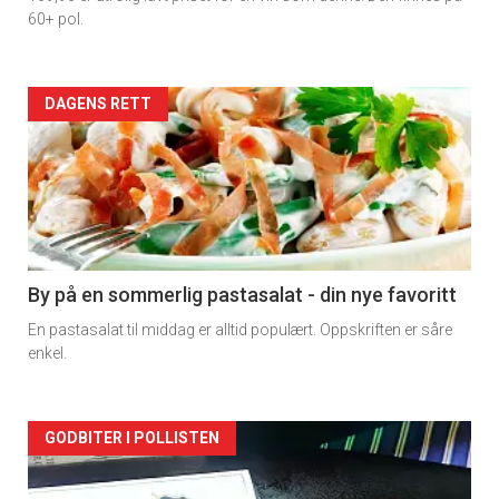
60+ pol.
Forsiden
DAGENS RETT
akkurat
nå
-
5
By på en sommerlig pastasalat - din nye favoritt
En pastasalat til middag er alltid populært. Oppskriften er såre
enkel.
Forsiden
GODBITER I POLLISTEN
akkurat