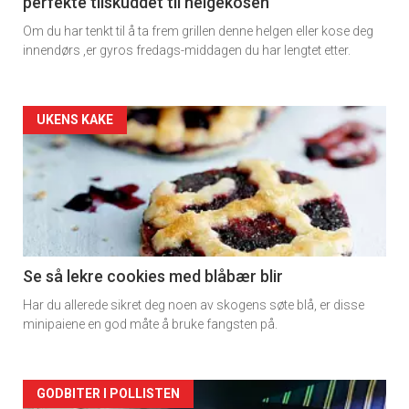
perfekte tilskuddet til helgekosen
Om du har tenkt til å ta frem grillen denne helgen eller kose deg
innendørs ,er gyros fredags-middagen du har lengtet etter.
Artikler
UKENS KAKE
detail
-
section
11
Se så lekre cookies med blåbær blir
Har du allerede sikret deg noen av skogens søte blå, er disse
Dagens
minipaiene en god måte å bruke fangsten på.
rett
Artikler
GODBITER I POLLISTEN