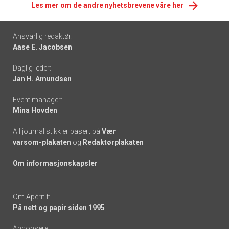
Les mer om de andre nyhetsbrevene våre her
Footer
Ansvarlig redaktør:
Aase E. Jacobsen
-
Daglig leder:
links
Jan H. Amundsen
Event manager:
Mina Hovden
All journalistikk er basert på
Vær
varsom-plakaten
og
Redaktørplakaten
Om informasjonskapsler
Om Apéritif:
På nett og papir siden 1995
Annonsere: