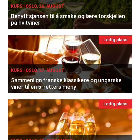
KURS I OSLO, 26. AUGUST
Benytt sjansen til å smake og lære forskjellen
på hvitviner
Ledig plass
KURS I OSLO, 27. AUGUST
Sammenlign franske klassikere og ungarske
viner til en 5-retters meny
Ledig plass