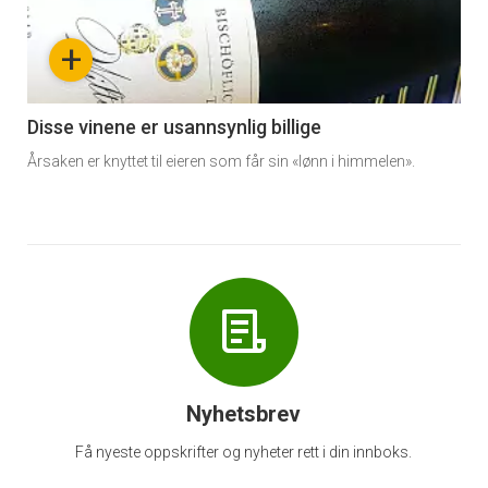
nå
+
-
6
Disse vinene er usannsynlig billige
Årsaken er knyttet til eieren som får sin «lønn i himmelen».
Nyhetsbrev
Få nyeste oppskrifter og nyheter rett i din innboks.