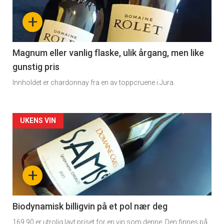
nå
+
-
3
Magnum eller vanlig flaske, ulik årgang, men like
gunstig pris
Innholdet er chardonnay fra en av toppcruene i Jura.
Forsiden
UKENS VIN
akkurat
nå
+
-
4
Biodynamisk billigvin på et pol nær deg
169,90 er utrolig lavt priset for en vin som denne. Den finnes på