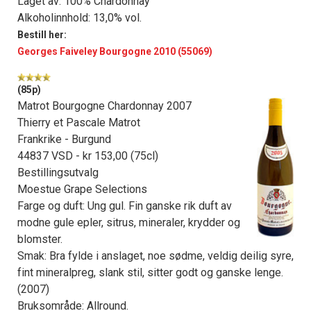
Laget av: 100% Chardonnay
Alkoholinnhold: 13,0% vol.
Bestill her:
Georges Faiveley Bourgogne 2010 (55069)
(85p)
Matrot Bourgogne Chardonnay 2007
Thierry et Pascale Matrot
Frankrike - Burgund
44837 VSD - kr 153,00 (75cl)
Bestillingsutvalg
Moestue Grape Selections
Farge og duft: Ung gul. Fin ganske rik duft av
modne gule epler, sitrus, mineraler, krydder og
blomster.
Smak: Bra fylde i anslaget, noe sødme, veldig deilig syre,
fint mineralpreg, slank stil, sitter godt og ganske lenge.
(2007)
Bruksområde: Allround.