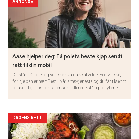
ANNONSE
Aase hjelper deg: Få polets beste kjøp sendt
rett til din mobil
Du står på polet og vet ikke hva du skal velge. Fortvil ikke,
for hjelpen er nær: Bestill vår sms-tjeneste og du får tilsendt
to ukentlige tips om viner som allerede står i polhyllene.
Artikler
DAGENS RETT
×
detail