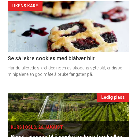
Artikler
UKENS KAKE
detail
-
section
11
Se så lekre cookies med blåbær blir
Har du allerede sikret deg noen av skogens søte blå, er disse
Ukens
minipaiene en god måte å bruke fangsten på.
vin
Events
Ledig plass
single
KURS I OSLO, 26. AUGUST
Benytt sjansen til å smake og lære forskjellen