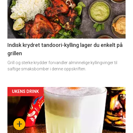
Indisk krydret tandoori-kylling lager du enkelt på
grillen
Grill og sterke krydder forvandler alminnelige kyllingvinger til
saftige smaksbomber i denne oppskriften.
Forsiden
UKENS DRINK
akkurat
nå
+
-