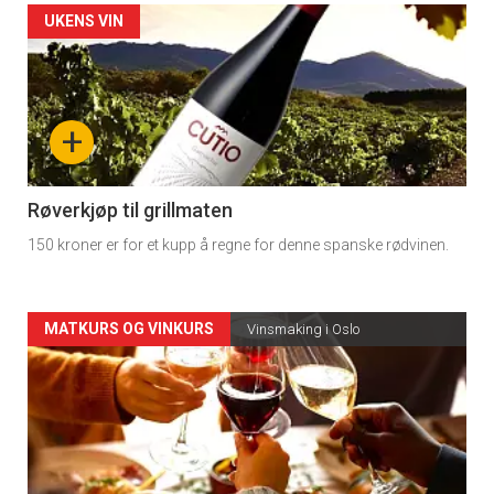
Forsiden
UKENS VIN
akkurat
nå
+
-
4
Røverkjøp til grillmaten
150 kroner er for et kupp å regne for denne spanske rødvinen.
Forsiden
MATKURS OG VINKURS
Vinsmaking i Oslo
akkurat
nå
-