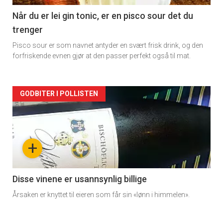
2
Når du er lei gin tonic, er en pisco sour det du
trenger
Pisco sour er som navnet antyder en svært frisk drink, og den
forfriskende evnen gjør at den passer perfekt også til mat.
Forsiden
GODBITER I POLLISTEN
akkurat
nå
+
-
3
Disse vinene er usannsynlig billige
Årsaken er knyttet til eieren som får sin «lønn i himmelen».