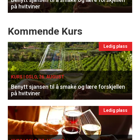
på hvitviner
Events
Kommende Kurs
Ledig plass
KURS I OSLO, 26. AUGUST
Benytt sjansen til å smake og lære forskjellen
på hvitviner
Ledig plass