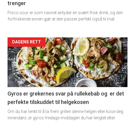
trenger
Dagens
Pisco sour er som navnet antyder en svært frisk drink, og den
rett
forfriskende evnen gjør at den passer perfekt også til mat.
Artikler
DAGENS RETT
detail
-
section
11
Gyros er grekernes svar på rullekebab og er det
perfekte tilskuddet til helgekosen
Dagens
Om du har tenkt til å ta frem grillen denne helgen eller kose deg
rett
innendørs ,er gyros fredags-middagen du har lengtet etter.
2