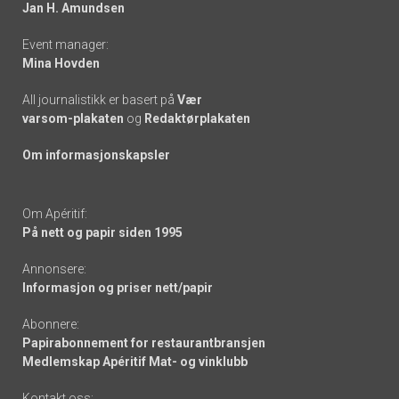
links
Jan H. Amundsen
Event manager:
Mina Hovden
All journalistikk er basert på
Vær
varsom-plakaten
og
Redaktørplakaten
Om informasjonskapsler
Om Apéritif:
På nett og papir siden 1995
Annonsere:
Informasjon og priser nett/papir
Abonnere:
Papirabonnement for restaurantbransjen
Medlemskap Apéritif Mat- og vinklubb
Kontakt oss: