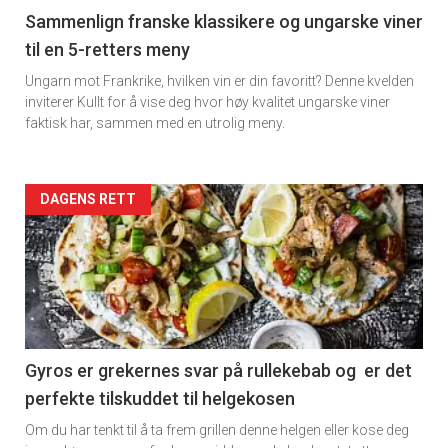
5
Sammenlign franske klassikere og ungarske viner
til en 5-retters meny
Ungarn mot Frankrike, hvilken vin er din favoritt? Denne kvelden
inviterer Kullt for å vise deg hvor høy kvalitet ungarske viner
faktisk har, sammen med en utrolig meny.
Forsiden
DAGENS RETT
akkurat
nå
-
6
Gyros er grekernes svar på rullekebab og er det
perfekte tilskuddet til helgekosen
Om du har tenkt til å ta frem grillen denne helgen eller kose deg