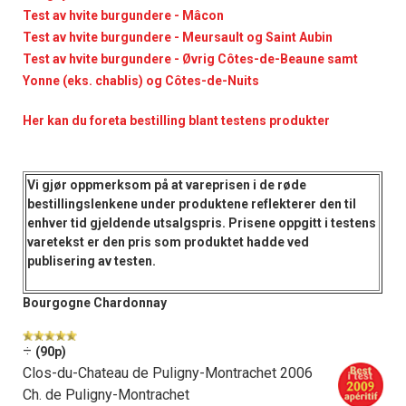
Test av hvite burgundere - Mâcon
Test av hvite burgundere - Meursault og Saint Aubin
Test av hvite burgundere - Øvrig Côtes-de-Beaune samt
Yonne (eks. chablis) og Côtes-de-Nuits
Her kan du foreta bestilling blant testens produkter
Vi gjør oppmerksom på at vareprisen i de
røde
bestillingslenkene
under produktene reflekterer den til
enhver tid gjeldende utsalgspris. Prisene oppgitt i
testens
varetekst
er den pris som produktet hadde ved
publisering av testen.
Bourgogne Chardonnay
÷
(90p)
Clos-du-Chateau de Puligny-Montrachet 2006
Ch. de Puligny-Montrachet