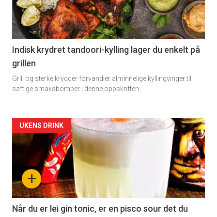
-
Få ukentlige nyhetsbrev fra
section
Apéritif
Vi tilbyr flere ukentlige nyhetsbrev. Du
11
Indisk krydret tandoori-kylling lager du enkelt på
kan fritt velge hvilke du ønsker å få
grillen
tilsendt.
Grill og sterke krydder forvandler alminnelige kyllingvinger til
saftige smaksbomber i denne oppskriften.
Registrer deg
Artikler
UKENS DRINK
detail
-
+
section
11
Når du er lei gin tonic, er en pisco sour det du