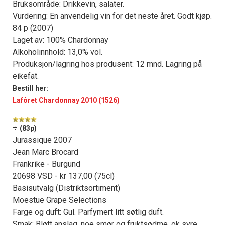
Bruksområde: Drikkevin, salater.
Vurdering: En anvendelig vin for det neste året. Godt kjøp.
84 p (2007)
Laget av: 100% Chardonnay
Alkoholinnhold: 13,0% vol.
Produksjon/lagring hos produsent: 12 mnd. Lagring på
eikefat.
Bestill her:
Lafôret Chardonnay 2010 (1526)
÷
(83p)
Jurassique 2007
Jean Marc Brocard
Frankrike - Burgund
20698 VSD - kr 137,00 (75cl)
Basisutvalg (Distriktsortiment)
Moestue Grape Selections
Farge og duft: Gul. Parfymert litt søtlig duft.
Smak: Bløtt anslag, noe smør og fruktsødme, ok syre,