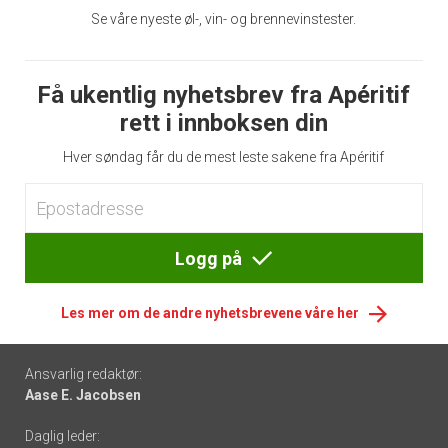
Se våre nyeste øl-, vin- og brennevinstester.
Få ukentlig nyhetsbrev fra Apéritif
rett i innboksen din
Hver søndag får du de mest leste sakene fra Apéritif
Logg på
Les mer om de andre nyhetsbrevene våre her
Footer
Ansvarlig redaktør:
Aase E. Jacobsen
-
Daglig leder: