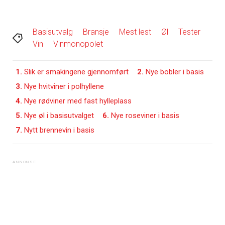
Basisutvalg
Bransje
Mest lest
Øl
Tester
Vin
Vinmonopolet
1.
Slik er smakingene gjennomført
2.
Nye bobler i basis
3.
Nye hvitviner i polhyllene
4.
Nye rødviner med fast hylleplass
5.
Nye øl i basisutvalget
6.
Nye roseviner i basis
7.
Nytt brennevin i basis