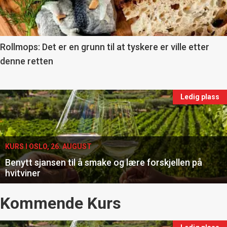
-
section
11
Rollmops: Det er en grunn til at tyskere er ville etter
denne retten
Ukens
vin
Events
Ledig plass
single
KURS I OSLO, 26. AUGUST
×
Benytt sjansen til å smake og lære forskjellen på
hvitviner
Få ukentlige nyhetsbrev fra
Events
Kommende Kurs
Apéritif
Vi tilbyr flere ukentlige nyhetsbrev. Du