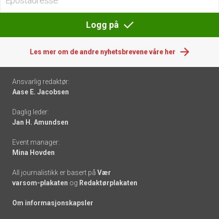
Logg på
Les mer om de andre nyhetsbrevene våre her
Footer
Ansvarlig redaktør:
Aase E. Jacobsen
-
Daglig leder:
links
Jan H. Amundsen
Event manager:
Mina Hovden
All journalistikk er basert på
Vær
varsom-plakaten
og
Redaktørplakaten
Om informasjonskapsler