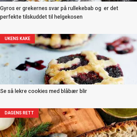
11
Gyros er grekernes svar på rullekebab og er det
perfekte tilskuddet til helgekosen
Dagens
rett
Artikler
UKENS KAKE
detail
-
section
11
Se så lekre cookies med blåbær blir
Dagens
Artikler
DAGENS RETT
rett
detail
2