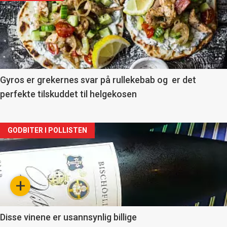
akkurat
nå
-
2
Gyros er grekernes svar på rullekebab og er det
perfekte tilskuddet til helgekosen
Forsiden
GODBITER I POLLISTEN
akkurat
nå
+
-
3
Disse vinene er usannsynlig billige