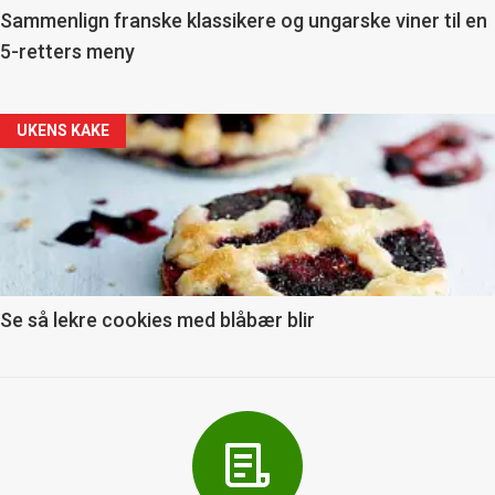
5
Sammenlign franske klassikere og ungarske viner til en
5-retters meny
Forsiden
UKENS KAKE
akkurat
nå
-
6
Se så lekre cookies med blåbær blir