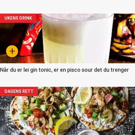
Artikler
UKENS DRINK
detail
-
+
section
11
Når du er lei gin tonic, er en pisco sour det du trenger
Artikler
DAGENS RETT
detail
-
section