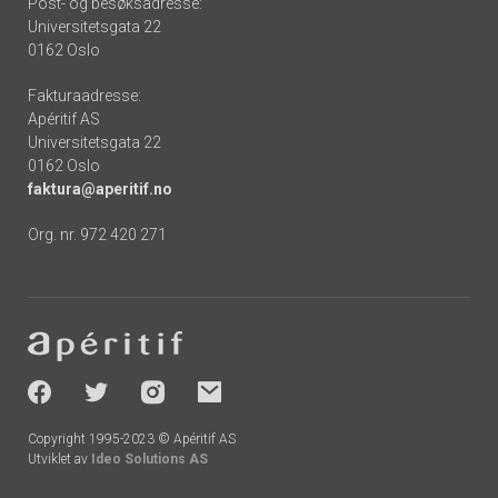
Post- og besøksadresse:
Universitetsgata 22
0162 Oslo
Fakturaadresse:
Apéritif AS
Universitetsgata 22
0162 Oslo
faktura@aperitif.no
Org. nr. 972 420 271
Footer
-
socials
Copyright 1995-2023 © Apéritif AS
Utviklet av
Ideo Solutions AS