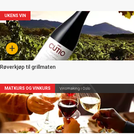
Forsiden
UKENS VIN
akkurat
nå
+
-
4
Røverkjøp til grillmaten
Forsiden
MATKURS OG VINKURS
Vinsmaking i Oslo
akkurat
nå
-