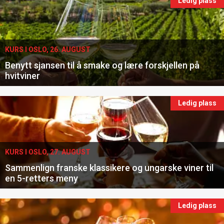
Ledig plass
kan fritt velge hvilke du ønsker å få
tilsendt.
KURS I OSLO, 26. AUGUST
Registrer deg
Benytt sjansen til å smake og lære forskjellen på
hvitviner
Ledig plass
KURS I OSLO, 27. AUGUST
Sammenlign franske klassikere og ungarske viner til
en 5-retters meny
Ledig plass