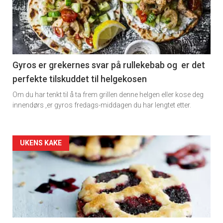
detail
-
section
11
Gyros er grekernes svar på rullekebab og er det
perfekte tilskuddet til helgekosen
Dagens
Om du har tenkt til å ta frem grillen denne helgen eller kose deg
rett
innendørs ,er gyros fredags-middagen du har lengtet etter.
Artikler
UKENS KAKE
detail
-
section