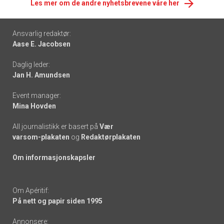
Les mer om de andre nyhetsbrevene våre her
Footer
Ansvarlig redaktør:
Aase E. Jacobsen
-
Daglig leder:
links
Jan H. Amundsen
Event manager:
Mina Hovden
All journalistikk er basert på
Vær
varsom-plakaten
og
Redaktørplakaten
Om informasjonskapsler
Om Apéritif:
På nett og papir siden 1995
Annonsere: