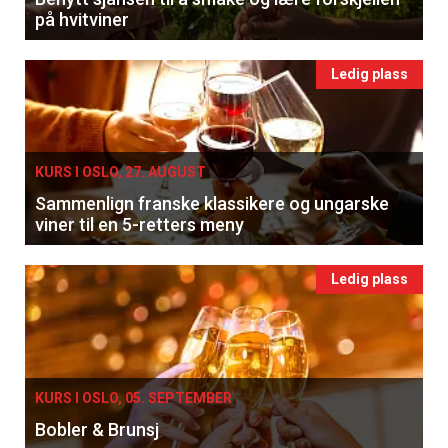
på hvitviner
Ledig plass
KURS I OSLO, 27. AUGUST
Sammenlign franske klassikere og ungarske
viner til en 5-retters meny
×
Ledig plass
Få ukentlige nyhetsbrev fra
Apéritif
Vi tilbyr flere ukentlige nyhetsbrev. Du
KURS I OSLO, 05. SEPTEMBER
kan fritt velge hvilke du ønsker å få
Bobler & Brunsj
tilsendt.