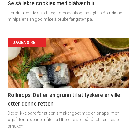
11
Se så lekre cookies med blåbær blir
Har du allerede sikret deg noen av skogens søte blå, er disse
Dagens
minipaiene en god måte å bruke fangsten på.
rett
2
Artikler
DAGENS RETT
detail
-
section
11
Rollmops: Det er en grunn til at tyskere er ville
etter denne retten
Ukens
Det er ikke bare for at den smaker godt med en snaps, men
vin
også for at denne måten å tilberede sild på får ut den beste
smaken.