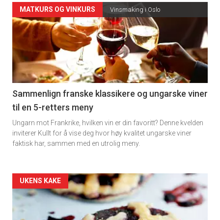
Forsiden
MATKURS OG VINKURS
Vinsmaking i Oslo
akkurat
nå
-
5
Sammenlign franske klassikere og ungarske viner
til en 5-retters meny
Ungarn mot Frankrike, hvilken vin er din favoritt? Denne kvelden
inviterer Kullt for å vise deg hvor høy kvalitet ungarske viner
faktisk har, sammen med en utrolig meny.
Forsiden
UKENS KAKE
akkurat