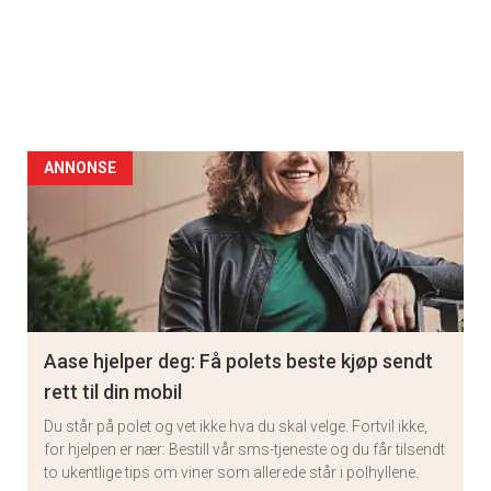
ANNONSE
Aase hjelper deg: Få polets beste kjøp sendt
rett til din mobil
Du står på polet og vet ikke hva du skal velge. Fortvil ikke,
for hjelpen er nær: Bestill vår sms-tjeneste og du får tilsendt
to ukentlige tips om viner som allerede står i polhyllene.