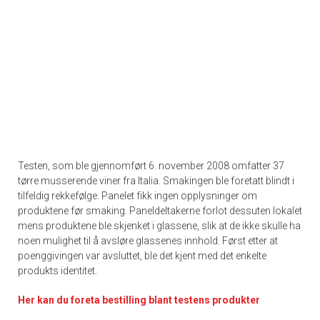
Testen, som ble gjennomført 6. november 2008 omfatter 37
tørre musserende viner fra Italia. Smakingen ble foretatt blindt i
tilfeldig rekkefølge. Panelet fikk ingen opplysninger om
produktene før smaking. Paneldeltakerne forlot dessuten lokalet
mens produktene ble skjenket i glassene, slik at de ikke skulle ha
noen mulighet til å avsløre glassenes innhold. Først etter at
poenggivingen var avsluttet, ble det kjent med det enkelte
produkts identitet.
Her kan du foreta bestilling blant testens produkter