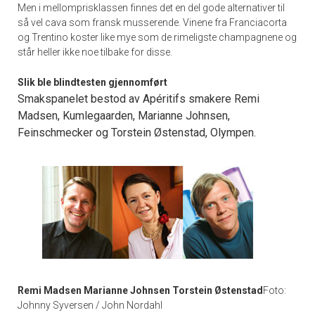
Men i mellomprisklassen finnes det en del gode alternativer til
så vel cava som fransk musserende. Vinene fra Franciacorta
og Trentino koster like mye som de rimeligste champagnene og
står heller ikke noe tilbake for disse.
Slik ble blindtesten gjennomført
Smakspanelet bestod av Apéritifs smakere Remi
Madsen, Kumlegaarden, Marianne Johnsen,
Feinschmecker og Torstein Østenstad, Olympen.
Remi Madsen Marianne Johnsen Torstein Østenstad
Foto:
Johnny Syversen / John Nordahl