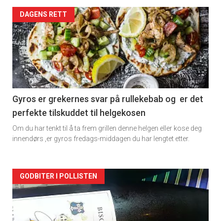
Forsiden
DAGENS RETT
akkurat
nå
-
2
Gyros er grekernes svar på rullekebab og er det
perfekte tilskuddet til helgekosen
Om du har tenkt til å ta frem grillen denne helgen eller kose deg
innendørs ,er gyros fredags-middagen du har lengtet etter.
Forsiden
GODBITER I POLLISTEN
akkurat
nå