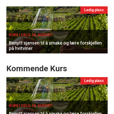
Events
Ledig plass
single
KURS I OSLO, 26. AUGUST
Benytt sjansen til å smake og lære forskjellen
på hvitviner
Events
Kommende Kurs
Ledig plass
KURS I OSLO, 26. AUGUST
Benytt sjansen til å smake og lære forskjellen