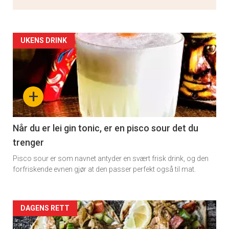
Artikler
UKENS DRINK
detail
-
+
section
11
Når du er lei gin tonic, er en pisco sour det du
trenger
Pisco sour er som navnet antyder en svært frisk drink, og den
forfriskende evnen gjør at den passer perfekt også til mat.
Artikler
DAGENS RETT