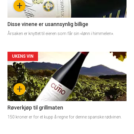
+
-
3
Disse vinene er usannsynlig billige
Årsaken er knyttet til eieren som får sin «lønn i himmelen».
Forsiden
UKENS VIN
akkurat
nå
+
-
4
Røverkjøp til grillmaten
150 kroner er for et kupp å regne for denne spanske rødvinen.