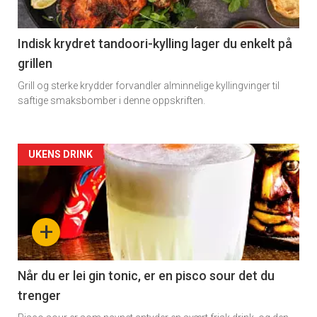
Indisk krydret tandoori-kylling lager du enkelt på
grillen
Grill og sterke krydder forvandler alminnelige kyllingvinger til
saftige smaksbomber i denne oppskriften.
Forsiden
UKENS DRINK
akkurat
nå
+
-
2
Når du er lei gin tonic, er en pisco sour det du
trenger