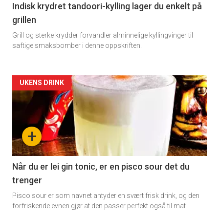
11
Indisk krydret tandoori-kylling lager du enkelt på
grillen
Grill og sterke krydder forvandler alminnelige kyllingvinger til
saftige smaksbomber i denne oppskriften.
Artikler
UKENS DRINK
detail
-
+
section
11
Når du er lei gin tonic, er en pisco sour det du
trenger
Dagens
Pisco sour er som navnet antyder en svært frisk drink, og den
rett
forfriskende evnen gjør at den passer perfekt også til mat.