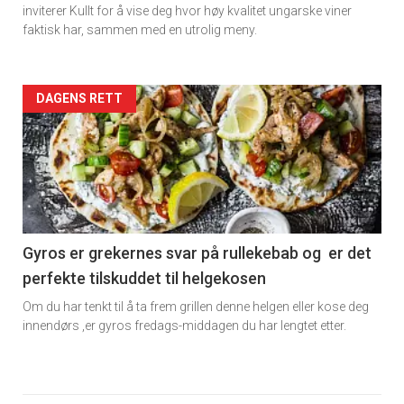
inviterer Kullt for å vise deg hvor høy kvalitet ungarske viner
faktisk har, sammen med en utrolig meny.
Forsiden
DAGENS RETT
akkurat
nå
-
6
Gyros er grekernes svar på rullekebab og er det
perfekte tilskuddet til helgekosen
Om du har tenkt til å ta frem grillen denne helgen eller kose deg
innendørs ,er gyros fredags-middagen du har lengtet etter.