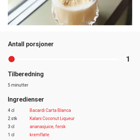
Antall porsjoner
1
Tilberedning
5 minutter
Ingredienser
4 cl
Bacardi Carta Blanca
2 stk
Kalani Coconut Liqueur
3 cl
ananasjuice, fersk
1 cl
kremfløte