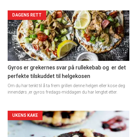
Artikler
DAGENS RETT
detail
-
section
11
Gyros er grekernes svar på rullekebab og er det
perfekte tilskuddet til helgekosen
Dagens
Om du har tenkt til å ta frem grillen denne helgen eller kose deg
rett
innendørs ,er gyros fredags-middagen du har lengtet etter.
2
Artikler
UKENS KAKE
detail