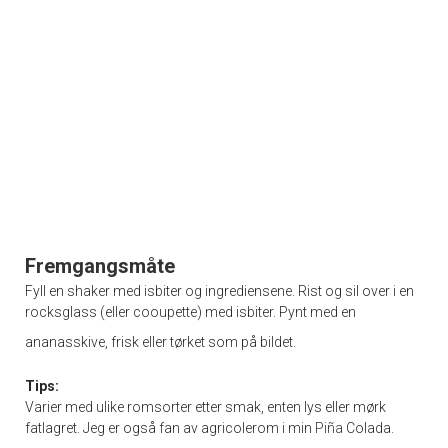
Fremgangsmåte
Fyll en shaker med isbiter og ingrediensene. Rist og sil over i en
rocksglass (eller cooupette) med isbiter. Pynt med en
ananasskive, frisk eller tørket som på bildet.
Tips:
Varier med ulike romsorter etter smak, enten lys eller mørk
fatlagret. Jeg er også fan av agricolerom i min
Piña
Colada.