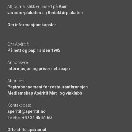
All journalistikk er basert på
Vær
varsom-plakaten
og
Redaktørplakaten
Om informasjonskapsler
Om Apéritif:
På nett og papir siden 1995
Annonsere:
Informasjon og priser nett/papir
Abonnere:
Papirabonnement for restaurantbransjen
Medlemskap Apéritif Mat- og vinklubb
Kontakt oss:
aperitif@aperitif.no
Telefon
+47 21 45 61 60
Ofte stilte spørsmål