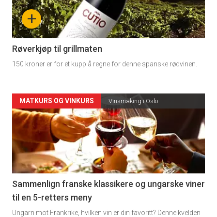
nå
+
-
4
Røverkjøp til grillmaten
150 kroner er for et kupp å regne for denne spanske rødvinen.
Forsiden
MATKURS OG VINKURS
Vinsmaking i Oslo
akkurat
nå
-
5
Sammenlign franske klassikere og ungarske viner
til en 5-retters meny
Ungarn mot Frankrike, hvilken vin er din favoritt? Denne kvelden