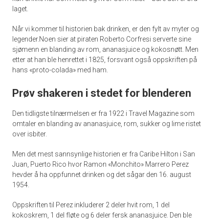
laget.
Når vi kommer til historien bak drinken, er den fylt av myter og
legender.Noen sier at piraten Roberto Corfresi serverte sine
sjømenn en blanding av rom, ananasjuice og kokosnøtt. Men
etter at han ble henrettet i 1825, forsvant også oppskriften på
hans «proto-colada» med ham.
Prøv shakeren i stedet for blenderen
Den tidligste tilnærmelsen er fra 1922 i Travel Magazine som
omtaler en blanding av ananasjuice, rom, sukker og lime ristet
over isbiter.
Men det mest sannsynlige historien er fra Caribe Hilton i San
Juan, Puerto Rico hvor Ramon «Monchito» Marrero Perez
hevder å ha oppfunnet drinken og det sågar den 16. august
1954.
Oppskriften til Perez inkluderer 2 deler hvit rom, 1 del
kokoskrem, 1 del fløte og 6 deler fersk ananasjuice. Den ble