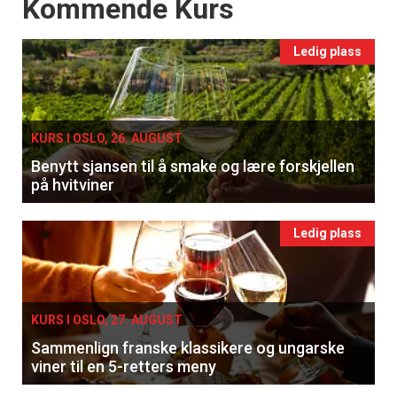
Events
Kommende Kurs
Ledig plass
KURS I OSLO, 26. AUGUST
Benytt sjansen til å smake og lære forskjellen
på hvitviner
Ledig plass
KURS I OSLO, 27. AUGUST
Sammenlign franske klassikere og ungarske
viner til en 5-retters meny