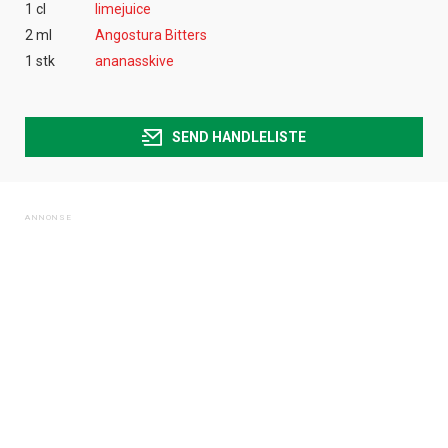
1 cl
limejuice
2 ml
Angostura Bitters
1 stk
ananasskive
SEND HANDLELISTE