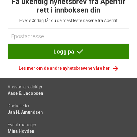
Få ukentlig nyhetsbrev fra Apéritif
rett i innboksen din
Hver søndag får du de mest leste sakene fra Apéritif
Logg på
Les mer om de andre nyhetsbrevene våre her
Footer
Ansvarlig redaktør:
Aase E. Jacobsen
-
Daglig leder:
links
Jan H. Amundsen
Event manager:
Mina Hovden