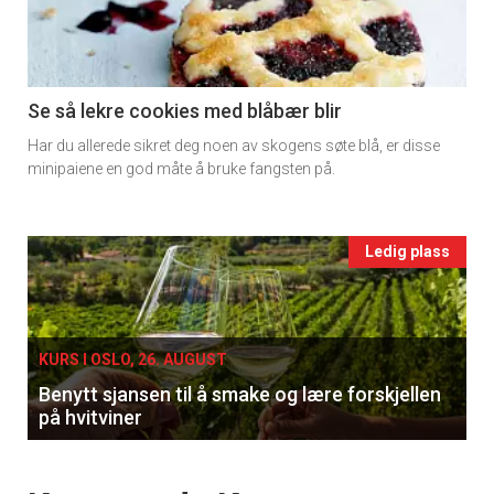
-
section
11
Se så lekre cookies med blåbær blir
Har du allerede sikret deg noen av skogens søte blå, er disse
Ukens
minipaiene en god måte å bruke fangsten på.
vin
Events
Ledig plass
single
KURS I OSLO, 26. AUGUST
Benytt sjansen til å smake og lære forskjellen
på hvitviner