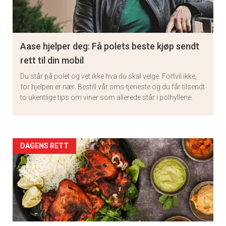
Aase hjelper deg: Få polets beste kjøp sendt
rett til din mobil
Du står på polet og vet ikke hva du skal velge. Fortvil ikke,
for hjelpen er nær: Bestill vår sms-tjeneste og du får tilsendt
to ukentlige tips om viner som allerede står i polhyllene.
Artikler
DAGENS RETT
detail
-
section