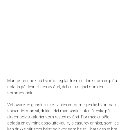
Mange lurer nok på hvorfor jeg tar frem en drink som en piña
colada på denne tiden av året, det er jo regnet som en
sommerdrink.
Vel, svaret er ganske enkelt. Julen er for meg en tid hvor man
spiser det man vil, drikker det man ønsker uten å tenke på
eksempelvis kalorier som resten av året. For meg er piña
colada en av mine absolutte «guilty pleasure»-drinker, som jeg
kan drikke når som helst og hvor som helst – bare den er bra