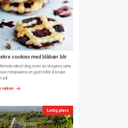
il
tion
ns
lekre cookies med blåbær blir
allerede sikret deg noen av skogens søte
 disse minipaiene en god måte å bruke
n på.
e saken
nts
Ledig plass
le