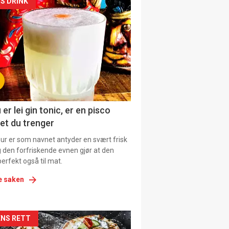
kler
S DRINK
il
tion
ens
 er lei gin tonic, er en pisco
et du trenger
our er som navnet antyder en svært frisk
g den forfriskende evnen gjør at den
erfekt også til mat.
e saken
kler
NS RETT