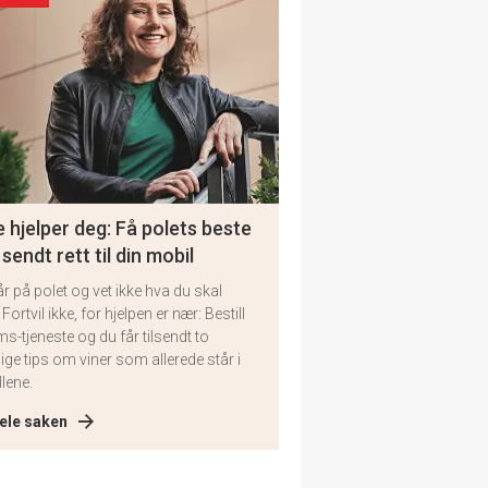
 hjelper deg: Få polets beste
 sendt rett til din mobil
år på polet og vet ikke hva du skal
 Fortvil ikke, for hjelpen er nær: Bestill
ms-tjeneste og du får tilsendt to
lige tips om viner som allerede står i
llene.
ele saken