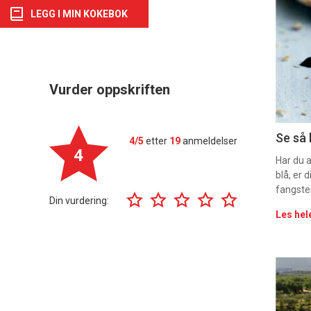
LEGG I MIN KOKEBOK
deta
-
sec
Vurder oppskriften
11
Uke
Se så 
4/5
etter
19
anmeldelser
4
vin
Har du 
blå, er
fangste
Din vurdering:
Les hel
Eve
sing