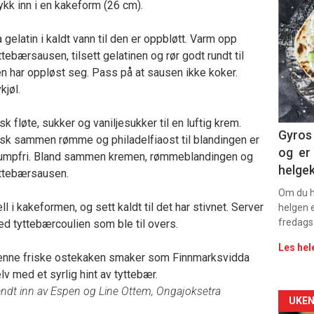
ykk inn i en kakeform (26 cm).
deta
 gelatin i kaldt vann til den er oppbløtt. Varm opp
-
ttebærsausen, tilsett gelatinen og rør godt rundt til
n har oppløst seg. Pass på at sausen ikke koker.
sec
kjøl.
11
sk fløte, sukker og vaniljesukker til en luftig krem.
Dag
Gyros 
sk sammen rømme og philadelfiaost til blandingen er
og er 
umpfri. Bland sammen kremen, rømmeblandingen og
rett
helge
ttebærsausen.
2
Om du ha
ll i kakeformen, og sett kaldt til det har stivnet. Server
helgen e
fredags
d tyttebærcoulien som ble til overs.
Les hel
nne friske ostekaken smaker som Finnmarksvidda
lv med et syrlig hint av tyttebær.
ndt inn av Espen og Line Ottem, Ongajoksetra
Arti
UKEN