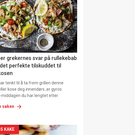
il
tion
ens
er grekernes svar på rullekebab
det perfekte tilskuddet til
kosen
r tenkt til å ta frem grillen denne
ller kose deg innendørs ,er gyros
-middagen du har lengtet etter.
e saken
kler
S KAKE