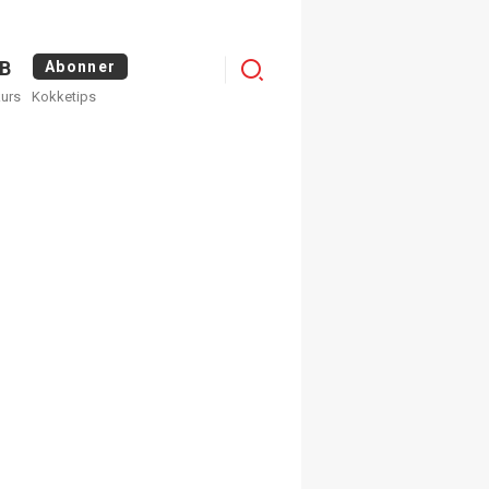
Logg
B
Abonner
kurs
Kokketips
inn
×
ge nyhetsbrev fra
Apéritif
 ukentlige nyhetsbrev. Du
 hvilke du ønsker å få
egistrer deg