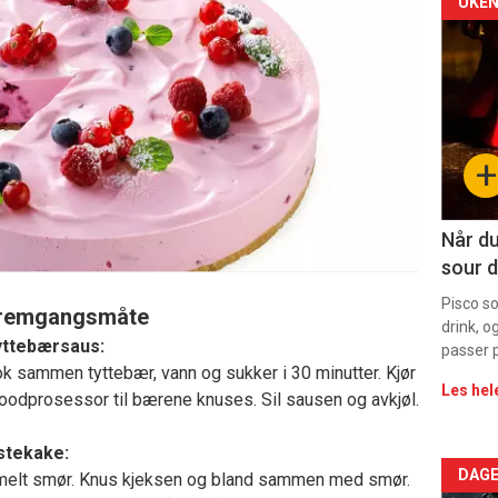
Arti
UKEN
deta
-
sec
+
11
Dag
Når du
sour d
rett
Pisco s
remgangsmåte
drink, o
yttebærsaus:
passer p
k sammen tyttebær, vann og sukker i 30 minutter. Kjør
Les hel
foodprosessor til bærene knuses. Sil sausen og avkjøl.
stekake:
Arti
DAGE
elt smør. Knus kjeksen og bland sammen med smør.