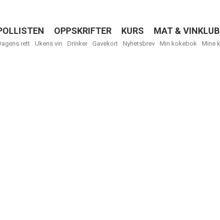
POLLISTEN
OPPSKRIFTER
KURS
MAT & VINKLUB
Menu
Dagens rett
Ukens vin
Drinker
Gavekort
Nyhetsbrev
Min kokebok
Mine 
Få ukentli
Vi tilbyr flere
kan fritt velge
tilsendt.
R