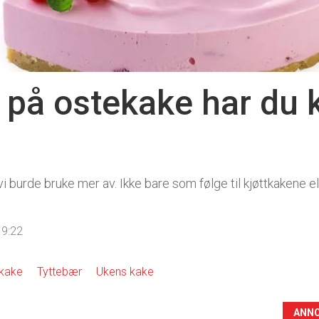
 på ostekake har du 
i burde bruke mer av. Ikke bare som følge til kjøttkakene e
19:22
kake
Tyttebær
Ukens kake
ANN