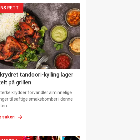
kler
NS RETT
il
tion
 krydret tandoori-kylling lager
elt på grillen
 sterke krydder forvandler alminnelige
inger til saftige smaksbomber i denne
ten.
e saken