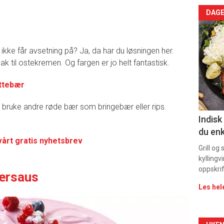
Arti
DAGE
deta
 ikke får avsetning på? Ja, da har du løsningen her.
-
ak til ostekremen. Og fargen er jo helt fantastisk.
sec
yttebær
11
t bruke andre røde bær som bringebær eller rips.
Indisk
du enk
vårt gratis nyhetsbrev
Grill og
kyllingv
oppskrif
ærsaus
Les hel