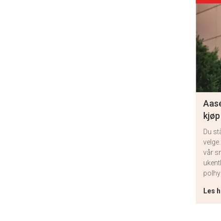
Aase
kjøp
Du st
velge.
vår s
ukent
polhy
Les h