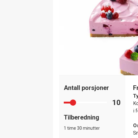
Antall porsjoner
F
T
10
Ko
i 
Tilberedning
O
1 time 30 minutter
Sm