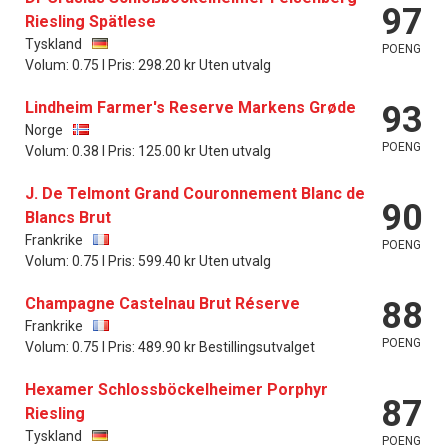
97
Riesling Spätlese
Tyskland
POENG
Volum: 0.75 l Pris: 298.20 kr Uten utvalg
Lindheim Farmer's Reserve Markens Grøde
93
Norge
POENG
Volum: 0.38 l Pris: 125.00 kr Uten utvalg
J. De Telmont Grand Couronnement Blanc de
90
Blancs Brut
Frankrike
POENG
Volum: 0.75 l Pris: 599.40 kr Uten utvalg
Champagne Castelnau Brut Réserve
88
Frankrike
POENG
Volum: 0.75 l Pris: 489.90 kr Bestillingsutvalget
Hexamer Schlossböckelheimer Porphyr
87
Riesling
Tyskland
POENG