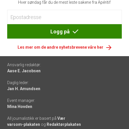
Hver søndag får du de mest leste sakene fra Apéritif
Logg på
Les mer om de andre nyhetsbrevene våre her
Footer
Ansvarlig redaktør:
Aase E. Jacobsen
-
Daglig leder:
links
Jan H. Amundsen
Event manager:
Mina Hovden
All journalistikk er basert på
Vær
varsom-plakaten
og
Redaktørplakaten