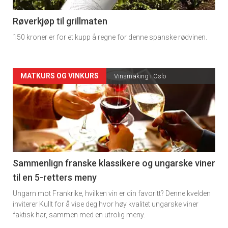
-
4
Røverkjøp til grillmaten
150 kroner er for et kupp å regne for denne spanske rødvinen.
Forsiden
MATKURS OG VINKURS
Vinsmaking i Oslo
akkurat
nå
-
5
Sammenlign franske klassikere og ungarske viner
til en 5-retters meny
Ungarn mot Frankrike, hvilken vin er din favoritt? Denne kvelden
inviterer Kullt for å vise deg hvor høy kvalitet ungarske viner
faktisk har, sammen med en utrolig meny.