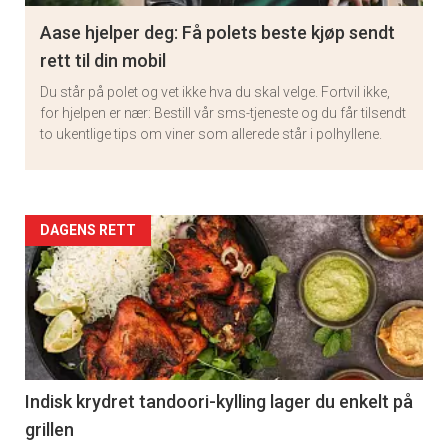
Aase hjelper deg: Få polets beste kjøp sendt
rett til din mobil
Du står på polet og vet ikke hva du skal velge. Fortvil ikke,
for hjelpen er nær: Bestill vår sms-tjeneste og du får tilsendt
to ukentlige tips om viner som allerede står i polhyllene.
Artikler
DAGENS RETT
detail
-
section
11
Indisk krydret tandoori-kylling lager du enkelt på
grillen