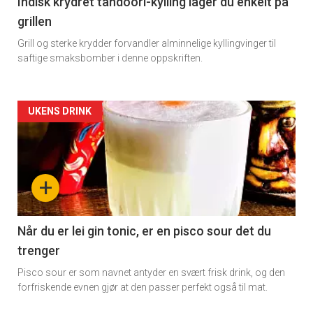
Indisk krydret tandoori-kylling lager du enkelt på
grillen
Grill og sterke krydder forvandler alminnelige kyllingvinger til
saftige smaksbomber i denne oppskriften.
Forsiden
UKENS DRINK
akkurat
nå
+
-
2
Når du er lei gin tonic, er en pisco sour det du
trenger
Pisco sour er som navnet antyder en svært frisk drink, og den
forfriskende evnen gjør at den passer perfekt også til mat.