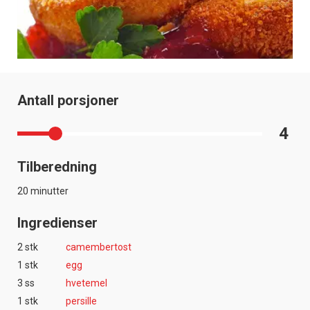
Antall porsjoner
4
Tilberedning
20 minutter
Ingredienser
2 stk
camembertost
1 stk
egg
3 ss
hvetemel
1 stk
persille