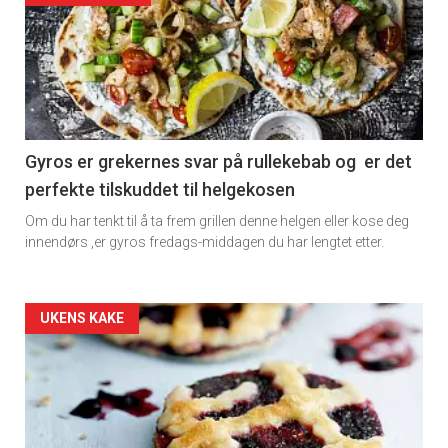
detail
-
section
11
Gyros er grekernes svar på rullekebab og er det
perfekte tilskuddet til helgekosen
Dagens
Om du har tenkt til å ta frem grillen denne helgen eller kose deg
rett
innendørs ,er gyros fredags-middagen du har lengtet etter.
2
Artikler
UKENS KAKE
detail
-