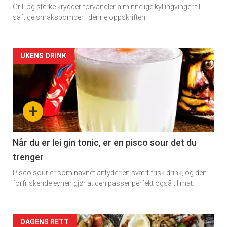
Grill og sterke krydder forvandler alminnelige kyllingvinger til
saftige smaksbomber i denne oppskriften.
Artikler
UKENS DRINK
×
detail
Få ukentlige nyhetsbrev fra
-
+
Apéritif
section
Vi tilbyr flere ukentlige nyhetsbrev. Du
kan fritt velge hvilke du ønsker å få
11
Når du er lei gin tonic, er en pisco sour det du
tilsendt.
trenger
Dagens
Pisco sour er som navnet antyder en svært frisk drink, og den
rett
Registrer deg
forfriskende evnen gjør at den passer perfekt også til mat.
Artikler
DAGENS RETT