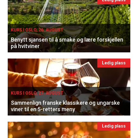
KURS I OSLO, 26. AUGUST
Benytt sjansen til å smake og lære forskjellen
på hvitviner
Ledig plass
KURS I OSLO, 27. AUGUST
Sammenlign franske klassikere og ungarske
viner til en 5-retters meny
Ledig plass