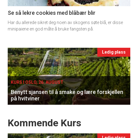
section
11
Se så lekre cookies med blåbær blir
Har du allerede sikret deg noen av skogens søte blå, er disse
Ukens
minipaiene en god måte å bruke fangsten på.
vin
Events
Ledig plass
single
KURS I OSLO, 26. AUGUST
Benytt sjansen til å smake og lære forskjellen
på hvitviner
Events
Kommende Kurs
Ledig plass