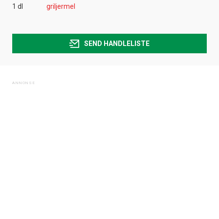
1 dl
griljermel
SEND HANDLELISTE