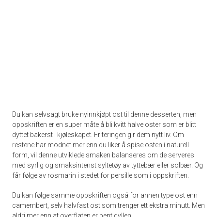
Du kan selvsagt bruke nyinnkjøpt ost til denne desserten, men
oppskriften er en super måte å bli kvitt halve oster som er blitt
dyttet bakerst i kjøleskapet. Friteringen gir dem nytt liv. Om
restene har modnet mer enn du liker å spise osten i naturell
form, vil denne utviklede smaken balanseres om de serveres
med syrlig og smaksintenst syltetøy av tyttebær eller solbær. Og
får følge av rosmarin i stedet for persille som i oppskriften.
Du kan følge samme oppskriften også for annen type ost enn
camembert, selv halvfast ost som trenger ett ekstra minutt. Men
aldri mer enn at overflaten er pent gyllen.