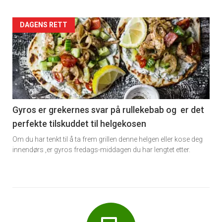
Forsiden
DAGENS RETT
akkurat
nå
-
6
Gyros er grekernes svar på rullekebab og er det
perfekte tilskuddet til helgekosen
Om du har tenkt til å ta frem grillen denne helgen eller kose deg
innendørs ,er gyros fredags-middagen du har lengtet etter.