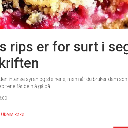
rips er for surt i seg
riften
 den intense syren og steinene, men når du bruker dem som 
itene får bein å gå på.
3:00
Ukens kake