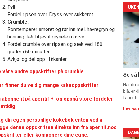
Arti
Fyll:
UKEN
Fordel ripsen over. Dryss over sukkeret.
deta
Crumble:
Romtemperer smøret og rør inn mel, havregryn og
-
honning. Rør til jevnt grynete masse.
Fordel crumble over ripsen og stek ved 180
sec
grader i 60 minutter.
11
Avkjøl og del opp i firkanter.
 våre andre oppskrifter på crumble
Dag
Se så 
rett
r finner du veldig mange kakeoppskrifter
Har du 
blå, er
2
fangste
i abonnent på aperitif + og oppnå store fordeler
amtidig
Les hel
ag din egen personlige kokebok enten ved å
gge denne oppskriften direkte inn fra aperitif.nos
Arti
DAGE
pskrifter eller komponere dine egne.