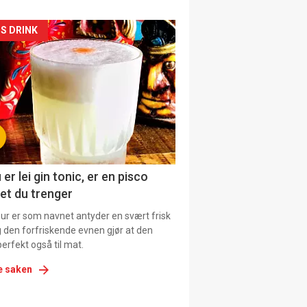
kler
S DRINK
il
tion
 er lei gin tonic, er en pisco
et du trenger
our er som navnet antyder en svært frisk
g den forfriskende evnen gjør at den
erfekt også til mat.
e saken