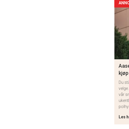
ANN
Aase
kjøp
Du st
velge.
vår s
ukent
polhy
Les h