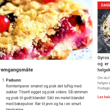
Arti
DAGE
deta
-
sec
11
Dag
Gyros 
og er 
rett
remgangsmåte
helge
Om du ha
Paibunn:
helgen e
Romtemperer smøret og pisk det luftig med
fredags
sukker. Tilsett egget og pisk videre. Så rømmen
Les hel
og pisk til godt blandet. Sikt inn melet blandet
med bakepulver. Rør til jevn og ha i en smurt
langpanne.