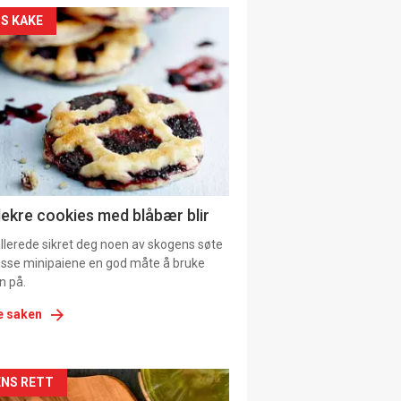
kler
S KAKE
il
tion
ens
lekre cookies med blåbær blir
allerede sikret deg noen av skogens søte
 disse minipaiene en god måte å bruke
n på.
e saken
kler
NS RETT