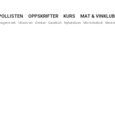
POLLISTEN
OPPSKRIFTER
KURS
MAT & VINKLUB
Menu
Dagens rett
Ukens vin
Drinker
Gavekort
Nyhetsbrev
Min kokebok
Mine 
Få ukentli
Vi tilbyr flere
kan fritt velge
tilsendt.
R