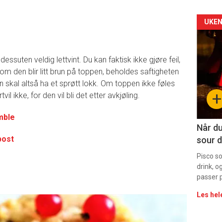
Arti
UKEN
deta
ssuten veldig lettvint. Du kan faktisk ikke gjøre feil,
-
m den blir litt brun på toppen, beholdes saftigheten
n skal altså ha et sprøtt lokk. Om toppen ikke føles
sec
+
il ikke, for den vil bli det etter avkjøling.
11
mble
Når du
post
sour d
Pisco s
drink, o
passer p
Les hel