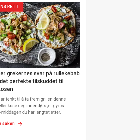
kler
NS RETT
il
tion
ens
er grekernes svar på rullekebab
det perfekte tilskuddet til
kosen
r tenkt til å ta frem grillen denne
ller kose deg innendørs ,er gyros
-middagen du har lengtet etter.
e saken