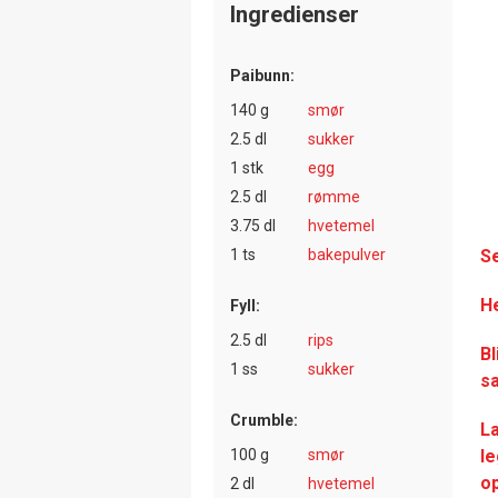
Ingredienser
Paibunn:
140 g
smør
2.5 dl
sukker
1 stk
egg
2.5 dl
rømme
3.75 dl
hvetemel
1 ts
bakepulver
Se
He
Fyll:
2.5 dl
rips
Bl
1 ss
sukker
s
Crumble:
L
100 g
smør
le
op
2 dl
hvetemel