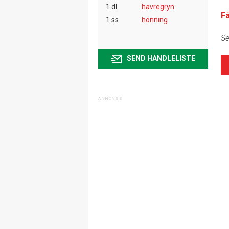
1 dl
havregryn
F
1 ss
honning
Se
SEND HANDLELISTE