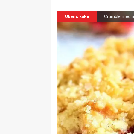
Ukens kake
Crumble med r