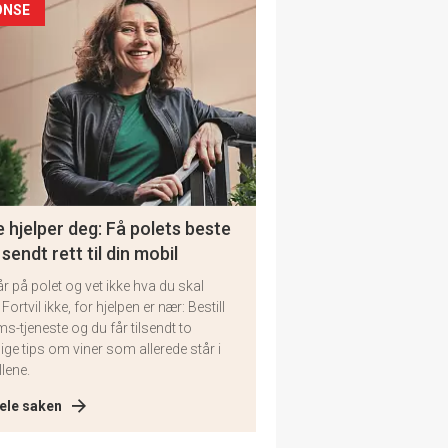
ONSE
 hjelper deg: Få polets beste
 sendt rett til din mobil
år på polet og vet ikke hva du skal
 Fortvil ikke, for hjelpen er nær: Bestill
ms-tjeneste og du får tilsendt to
lige tips om viner som allerede står i
llene.
ele saken