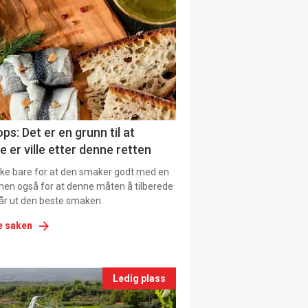
il
tion
ns
ps: Det er en grunn til at
e er ville etter denne retten
ikke bare for at den smaker godt med en
men også for at denne måten å tilberede
får ut den beste smaken.
e saken
nts
Ledig plass