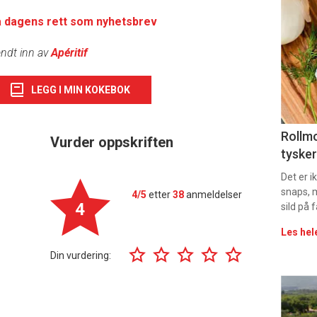
deta
å dagens rett som nyhetsbrev
-
ndt inn av
Apéritif
sec
LEGG I MIN KOKEBOK
11
Uke
Rollmo
Vurder oppskriften
tysker
vin
Det er 
snaps, 
4/5
etter
38
anmeldelser
4
sild på 
Les hel
Din vurdering:
Eve