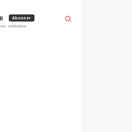
Logg
B
Abonner
kurs
Kokketips
inn
×
ge nyhetsbrev fra
Apéritif
 ukentlige nyhetsbrev. Du
 hvilke du ønsker å få
egistrer deg