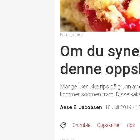
Foto: (siims)
Om du synes 
denne oppsk
Mange liker ikke rips på grunn av
kommer sødmen fram. Disse kakeb
Aase E. Jacobsen
18 Juli 2019 - 1
Crumble
Oppskrifter
rips