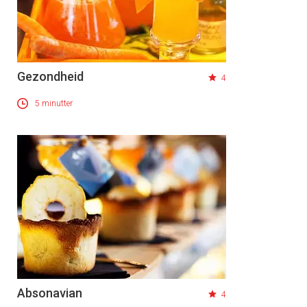
Gezondheid
4
5 minutter
Absonavian
4