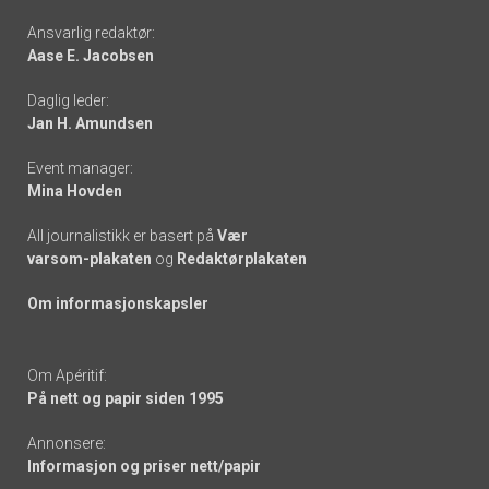
Footer
Ansvarlig redaktør:
Aase E. Jacobsen
-
Daglig leder:
links
Jan H. Amundsen
Event manager:
Mina Hovden
All journalistikk er basert på
Vær
varsom-plakaten
og
Redaktørplakaten
Om informasjonskapsler
Om Apéritif:
På nett og papir siden 1995
Annonsere:
Informasjon og priser nett/papir