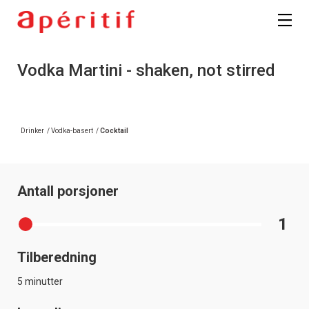
Registrer deg
Vodka Martini - shaken, not stirred
Drinker
/
Vodka-basert
/
Cocktail
Antall porsjoner
1
Tilberedning
5 minutter