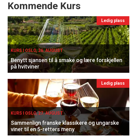
Events
Kommende Kurs
Ledig plass
KURS I OSLO, 26. AUGUST
Benytt sjansen til å smake og lære forskjellen
på hvitviner
Ledig plass
KURS I OSLO, 27. AUGUST
Sammenlign franske klassikere og ungarske
viner til en 5-retters meny