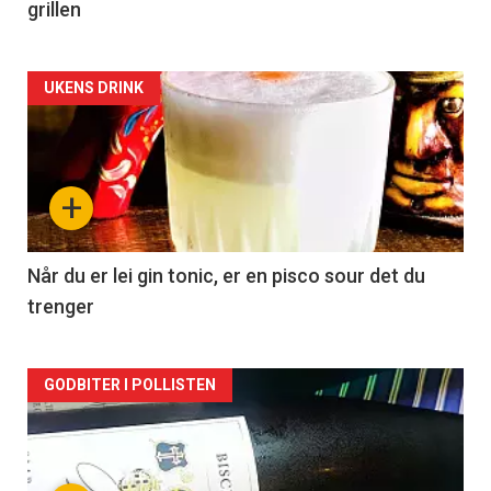
grillen
Forsiden
UKENS DRINK
akkurat
nå
+
-
2
Når du er lei gin tonic, er en pisco sour det du
trenger
Forsiden
GODBITER I POLLISTEN
akkurat
nå