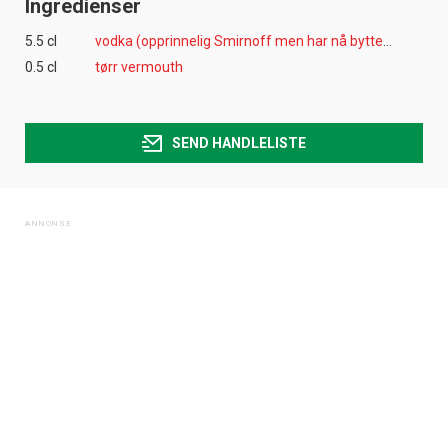
Ingredienser
5.5 cl
vodka (opprinnelig Smirnoff men har nå byttet til Finlandia)
0.5 cl
tørr vermouth
SEND HANDLELISTE