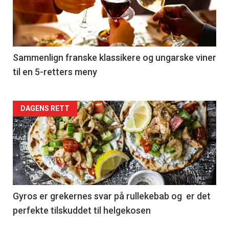
nå
-
5
Sammenlign franske klassikere og ungarske viner
til en 5-retters meny
Forsiden
DAGENS RETT
akkurat
nå
-
6
Gyros er grekernes svar på rullekebab og er det
perfekte tilskuddet til helgekosen