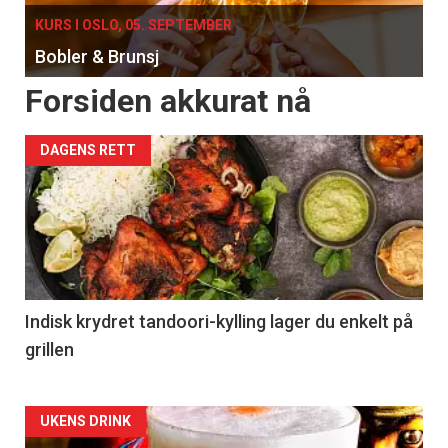
KURS I OSLO, 05. SEPTEMBER
Bobler & Brunsj
Forsiden akkurat nå
DAGENS RETT
Indisk krydret tandoori-kylling lager du enkelt på
grillen
Forsiden
UKENS DRINK