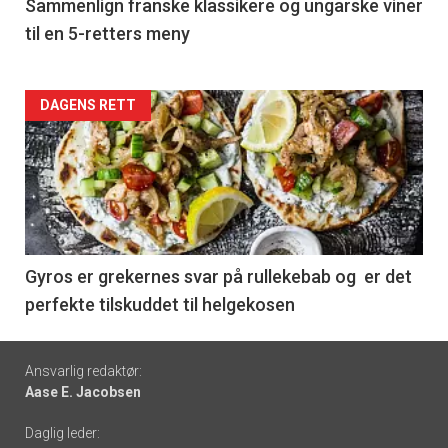
5
Sammenlign franske klassikere og ungarske viner
til en 5-retters meny
Forsiden
DAGENS RETT
akkurat
nå
-
6
Gyros er grekernes svar på rullekebab og er det
perfekte tilskuddet til helgekosen
Footer
Ansvarlig redaktør:
Aase E. Jacobsen
-
Daglig leder:
links