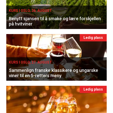
KURS I OSLO, 26. AUGUST
Benytt sjansen til å smake og lære forskjellen
på hvitviner
Ledig plass
KURS I OSLO, 27. AUGUST
Sammenlign franske klassikere og ungarske
viner til en 5-retters meny
Ledig plass