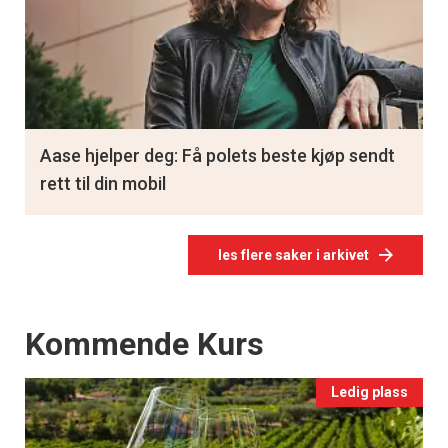
Aase hjelper deg: Få polets beste kjøp sendt
rett til din mobil
les flere saker i arkivet
Events
Kommende Kurs
Ledig plass