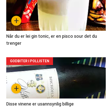
akkurat
nå
+
-
2
Når du er lei gin tonic, er en pisco sour det du
trenger
Forsiden
GODBITER I POLLISTEN
akkurat
nå
+
-
3
Disse vinene er usannsynlig billige