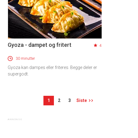
Gyoza - dampet og fritert
4
30 minutter
Gyoza kan dampes eller friteres. Begge deler er
supergodt.
1
2
3
Siste