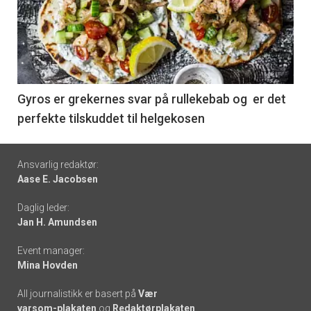
akkurat
nå
-
6
Gyros er grekernes svar på rullekebab og er det
perfekte tilskuddet til helgekosen
Footer
Ansvarlig redaktør:
Aase E. Jacobsen
-
Daglig leder:
links
Jan H. Amundsen
Event manager:
Mina Hovden
All journalistikk er basert på
Vær
varsom-plakaten
og
Redaktørplakaten