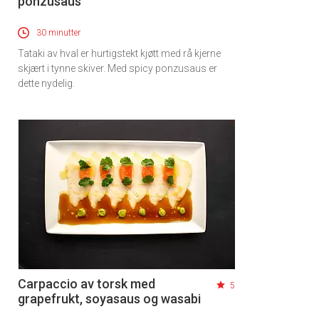
ponzusaus
30 minutter
Tataki av hval er hurtigstekt kjøtt med rå kjerne
skjært i tynne skiver. Med spicy ponzusaus er
dette nydelig.
Carpaccio av torsk med
5
grapefrukt, soyasaus og wasabi