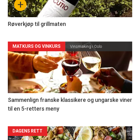
+
-
4
Røverkjøp til grillmaten
Forsiden
MATKURS OG VINKURS
Vinsmaking i Oslo
akkurat
nå
-
5
Sammenlign franske klassikere og ungarske viner
til en 5-retters meny
Forsiden
DAGENS RETT