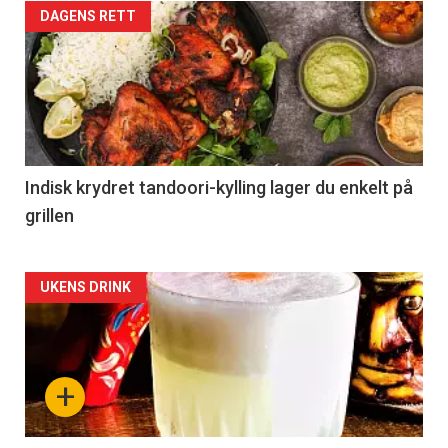
DAGENS RETT
Indisk krydret tandoori-kylling lager du enkelt på
grillen
Forsiden
UKENS DRINK
akkurat
nå
+
-