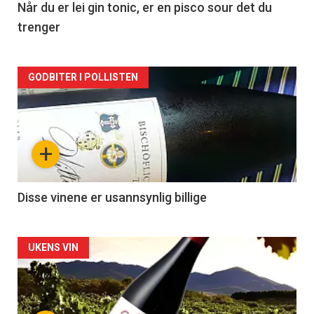
2
Når du er lei gin tonic, er en pisco sour det du
trenger
Forsiden
GODBITER I POLLISTEN
akkurat
nå
+
-
3
Disse vinene er usannsynlig billige
Forsiden
UKENS VIN
akkurat
nå