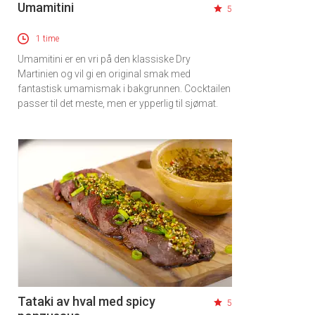
Umamitini
5
1 time
Umamitini er en vri på den klassiske Dry
Martinien og vil gi en original smak med
fantastisk umamismak i bakgrunnen. Cocktailen
passer til det meste, men er ypperlig til sjømat.
Tataki av hval med spicy
5