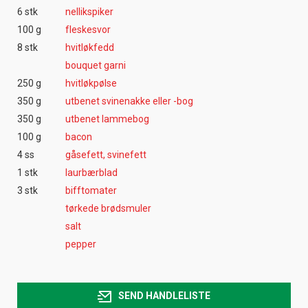
6 stk
nellikspiker
100 g
fleskesvor
8 stk
hvitløkfedd
bouquet garni
250 g
hvitløkpølse
350 g
utbenet svinenakke eller -bog
350 g
utbenet lammebog
100 g
bacon
4 ss
gåsefett, svinefett
1 stk
laurbærblad
3 stk
bifftomater
tørkede brødsmuler
salt
pepper
SEND HANDLELISTE