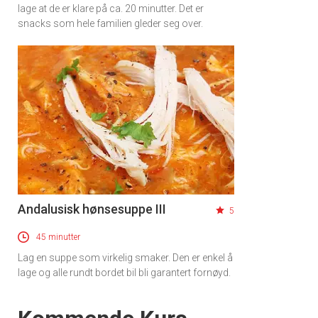
lage at de er klare på ca. 20 minutter. Det er
snacks som hele familien gleder seg over.
Andalusisk hønsesuppe III
5
45 minutter
Lag en suppe som virkelig smaker. Den er enkel å
lage og alle rundt bordet bil bli garantert fornøyd.
Events