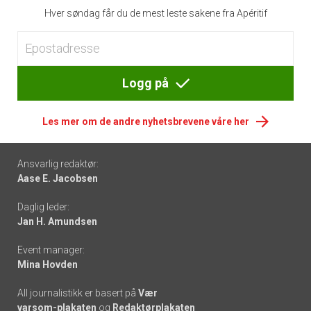
Hver søndag får du de mest leste sakene fra Apéritif
Logg på
Les mer om de andre nyhetsbrevene våre her
Footer
Ansvarlig redaktør:
Aase E. Jacobsen
-
Daglig leder:
links
Jan H. Amundsen
Event manager:
Mina Hovden
All journalistikk er basert på
Vær
varsom-plakaten
og
Redaktørplakaten