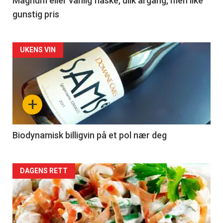
3
Magnum eller vanlig flaske, ulik årgang, men like
gunstig pris
Forsiden
UKENS VIN
akkurat
nå
+
-
4
Biodynamisk billigvin på et pol nær deg
Forsiden
DAGENS RETT
akkurat
nå