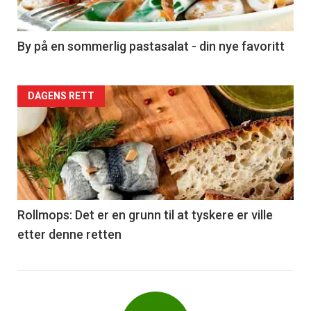
-
5
By på en sommerlig pastasalat - din nye favoritt
Forsiden
DAGENS RETT
akkurat
nå
-
6
Rollmops: Det er en grunn til at tyskere er ville
etter denne retten