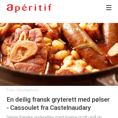
Foto: iStockphoto
En deilig fransk gryterett med pølser
- Cassoulet fra Castelnaudary
Denne franske gryteretten med masse godt i må du