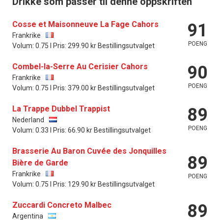
Drikke som passer til denne oppskriften
Cosse et Maisonneuve La Fage Cahors
91
Frankrike
POENG
Volum: 0.75 l Pris: 299.90 kr Bestillingsutvalget
Combel-la-Serre Au Cerisier Cahors
90
Frankrike
POENG
Volum: 0.75 l Pris: 379.00 kr Bestillingsutvalget
La Trappe Dubbel Trappist
89
Nederland
POENG
Volum: 0.33 l Pris: 66.90 kr Bestillingsutvalget
Brasserie Au Baron Cuvée des Jonquilles
89
Bière de Garde
Frankrike
POENG
Volum: 0.75 l Pris: 129.90 kr Bestillingsutvalget
Zuccardi Concreto Malbec
89
Argentina