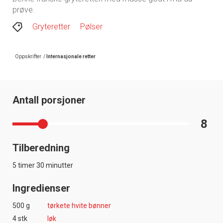
prøve.
Gryteretter
Pølser
Oppskrifter
/
Internasjonale retter
Antall porsjoner
8
Tilberedning
5 timer 30 minutter
Ingredienser
500 g
tørkete hvite bønner
4 stk
løk