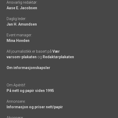
Ansvarlig redaktør:
Aase E. Jacobsen
-
Daglig leder:
links
Jan H. Amundsen
Event manager:
Mina Hovden
All journalistikk er basert på
Vær
varsom-plakaten
og
Redaktørplakaten
Om informasjonskapsler
Om Apéritif:
På nett og papir siden 1995
Annonsere:
Informasjon og priser nett/papir
Abonnere: