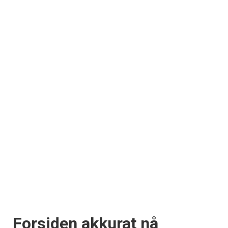
×
Få ukentlige nyhetsbrev fra
Apéritif
Vi tilbyr flere ukentlige nyhetsbrev. Du
kan fritt velge hvilke du ønsker å få
tilsendt.
Registrer deg
Forsiden akkurat nå