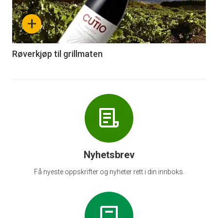
nå
+
-
6
Røverkjøp til grillmaten
Nyhetsbrev
Få nyeste oppskrifter og nyheter rett i din innboks.