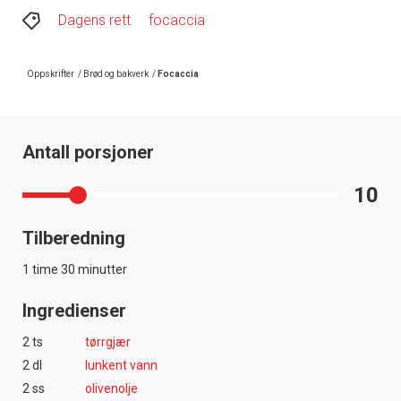
Dagens rett
focaccia
Oppskrifter
/
Brød og bakverk
/
Focaccia
Antall porsjoner
10
Tilberedning
1 time 30 minutter
Ingredienser
2 ts
tørrgjær
2 dl
lunkent vann
2 ss
olivenolje