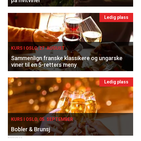
på hvitviner
Ledig plass
KURS I OSLO, 27. AUGUST
Sammenlign franske klassikere og ungarske
viner til en 5-retters meny
Ledig plass
KURS I OSLO, 05. SEPTEMBER
Bobler & Brunsj