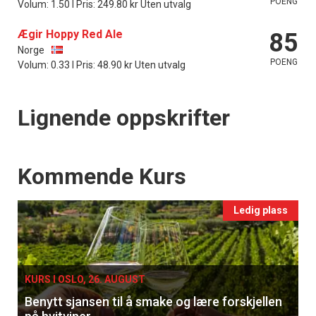
POENG
Volum: 1.50 l Pris: 249.80 kr Uten utvalg
Ægir Hoppy Red Ale
85
Norge
POENG
Volum: 0.33 l Pris: 48.90 kr Uten utvalg
Lignende oppskrifter
Events
Kommende Kurs
Ledig plass
KURS I OSLO, 26. AUGUST
Benytt sjansen til å smake og lære forskjellen