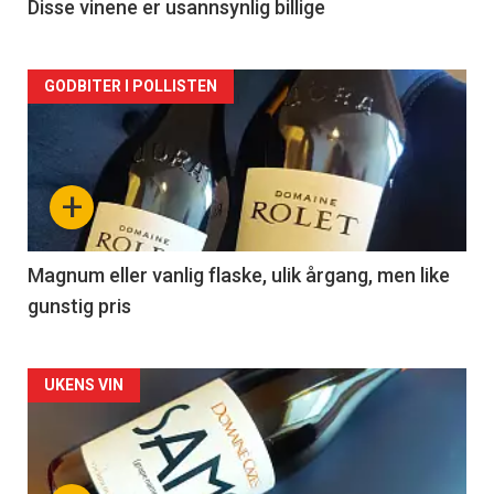
2
Disse vinene er usannsynlig billige
Forsiden
GODBITER I POLLISTEN
akkurat
nå
+
-
3
Magnum eller vanlig flaske, ulik årgang, men like
gunstig pris
Forsiden
UKENS VIN
akkurat
nå