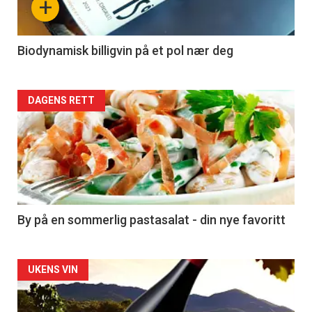
+
-
4
Biodynamisk billigvin på et pol nær deg
Forsiden
DAGENS RETT
akkurat
nå
-
5
By på en sommerlig pastasalat - din nye favoritt
Forsiden
UKENS VIN
akkurat