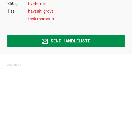
350 g
hvetemel
1 ss
havsalt, grovt
frisk rosmarin
SEND HANDLELISTE