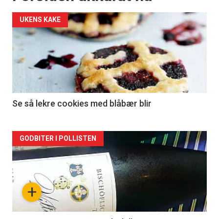
UKENS KAKE
Se så lekre cookies med blåbær blir
Forsiden
GODBITER I POLLISTEN
akkurat
nå
+
-