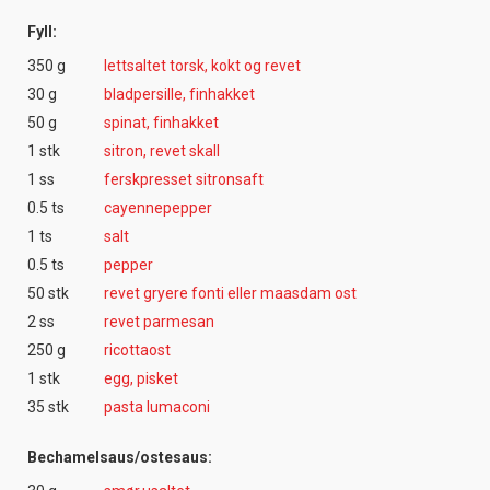
Fyll:
350 g
lettsaltet torsk, kokt og revet
30 g
bladpersille, finhakket
50 g
spinat, finhakket
1 stk
sitron, revet skall
1 ss
ferskpresset sitronsaft
0.5 ts
cayennepepper
1 ts
salt
0.5 ts
pepper
50 stk
revet gryere fonti eller maasdam ost
2 ss
revet parmesan
250 g
ricottaost
1 stk
egg, pisket
35 stk
pasta lumaconi
Bechamelsaus/ostesaus: