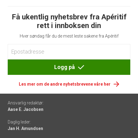
Få ukentlig nyhetsbrev fra Apéritif
rett i innboksen din
Hver søndag får du de mest leste sakene fra Apéritif
Logg på
Les mer om de andre nyhetsbrevene våre her
Footer
Ansvarlig redaktør:
Aase E. Jacobsen
-
Daglig leder:
links
Jan H. Amundsen