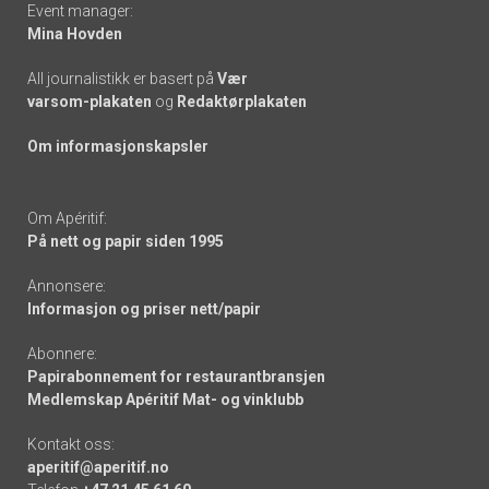
Event manager:
Mina Hovden
All journalistikk er basert på
Vær
varsom-plakaten
og
Redaktørplakaten
Om informasjonskapsler
Om Apéritif:
På nett og papir siden 1995
Annonsere:
Informasjon og priser nett/papir
Abonnere:
Papirabonnement for restaurantbransjen
Medlemskap Apéritif Mat- og vinklubb
Kontakt oss:
aperitif@aperitif.no