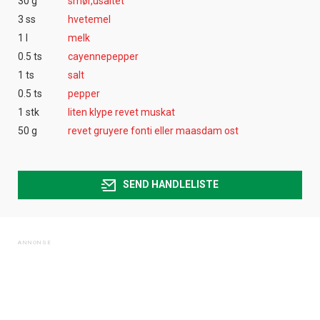
30 g
smør,usaltet
3 ss
hvetemel
1 l
melk
0.5 ts
cayennepepper
1 ts
salt
0.5 ts
pepper
1 stk
liten klype revet muskat
50 g
revet gruyere fonti eller maasdam ost
SEND HANDLELISTE