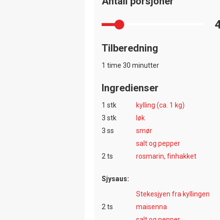
Antall porsjoner
Tilberedning
1 time 30 minutter
Ingredienser
1 stk
kylling (ca. 1 kg)
3 stk
løk
3 ss
smør
salt og pepper
2 ts
rosmarin, finhakket
Sjysaus:
Stekesjyen fra kyllingen
2 ts
maisenna
salt og pepper