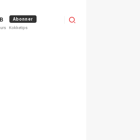
Logg
B
Abonner
kurs
Kokketips
inn
×
ge nyhetsbrev fra
Apéritif
 ukentlige nyhetsbrev. Du
 hvilke du ønsker å få
egistrer deg