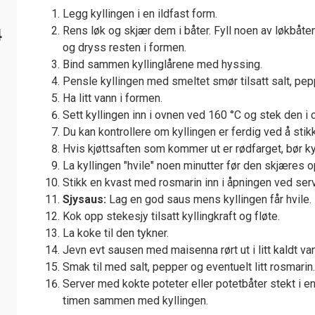
Legg kyllingen i en ildfast form.
Rens løk og skjær dem i båter. Fyll noen av løkbåte
4
og dryss resten i formen.
Bind sammen kyllinglårene med hyssing.
Pensle kyllingen med smeltet smør tilsatt salt, pep
Ha litt vann i formen.
Sett kyllingen inn i ovnen ved 160 °C og stek den i 
Du kan kontrollere om kyllingen er ferdig ved å stikk
Hvis kjøttsaften som kommer ut er rødfarget, bør kyll
La kyllingen "hvile" noen minutter før den skjæres o
Stikk en kvast med rosmarin inn i åpningen ved ser
Sjysaus:
Lag en god saus mens kyllingen får hvile.
Kok opp stekesjy tilsatt kyllingkraft og fløte.
La koke til den tykner.
Jevn evt sausen med maisenna rørt ut i litt kaldt va
Smak til med salt, pepper og eventuelt litt rosmarin.
Server med kokte poteter eller potetbåter stekt i en
timen sammen med kyllingen.