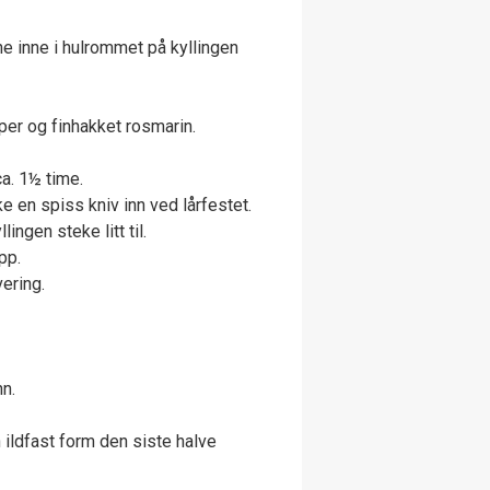
ne inne i hulrommet på kyllingen
per og finhakket rosmarin.
ca. 1½ time.
e en spiss kniv inn ved lårfestet.
ingen steke litt til.
pp.
vering.
nn.
 ildfast form den siste halve