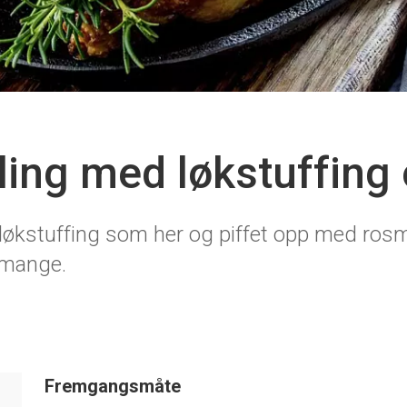
lling med løkstuffing
 løkstuffing som her og piffet opp med rosma
 mange.
Fremgangsmåte