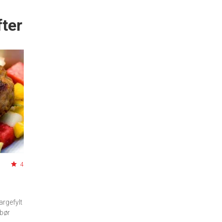
ter
4
argefylt
 bør