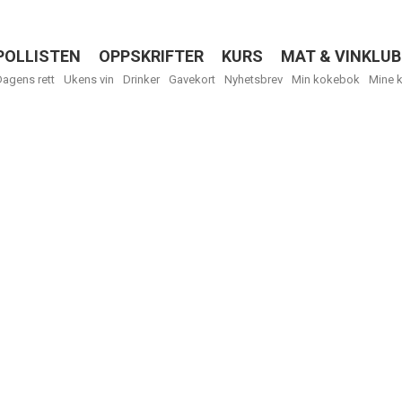
POLLISTEN
OPPSKRIFTER
KURS
MAT & VINKLUB
Menu
Dagens rett
Ukens vin
Drinker
Gavekort
Nyhetsbrev
Min kokebok
Mine 
Få ukentli
Vi tilbyr flere
kan fritt velge
tilsendt.
R