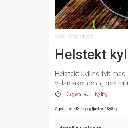
Foto: LarisaBlinova
Helstekt ky
Helstekt kylling fylt med
velsmakende og metter
Dagens rett
Kylling
Oppskrifter
/
Kylling og fjærkre
/
Kylling