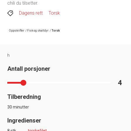
chili du tilsetter.
Dagens rett
Torsk
Oppskrifter
/
Fisk og skalldyr
/
Torsk
h
Antall porsjoner
4
Tilberedning
30 minutter
Ingredienser
8 stk
torskefilet