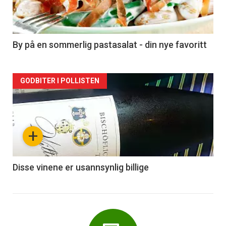
nå
-
5
By på en sommerlig pastasalat - din nye favoritt
Forsiden
GODBITER I POLLISTEN
akkurat
nå
+
-
6
Disse vinene er usannsynlig billige