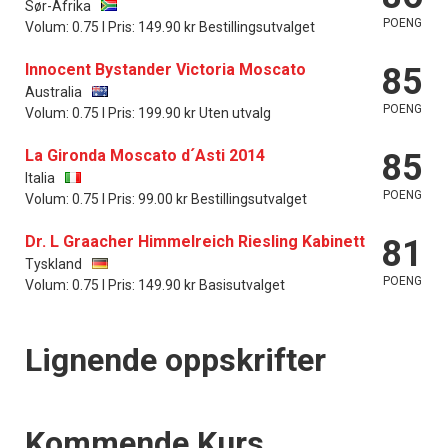
Sør-Afrika
POENG
Volum: 0.75 l Pris: 149.90 kr Bestillingsutvalget
Innocent Bystander Victoria Moscato
85
Australia
POENG
Volum: 0.75 l Pris: 199.90 kr Uten utvalg
La Gironda Moscato d´Asti 2014
85
Italia
POENG
Volum: 0.75 l Pris: 99.00 kr Bestillingsutvalget
Dr. L Graacher Himmelreich Riesling Kabinett
81
Tyskland
POENG
Volum: 0.75 l Pris: 149.90 kr Basisutvalget
Lignende oppskrifter
Events
Kommende Kurs