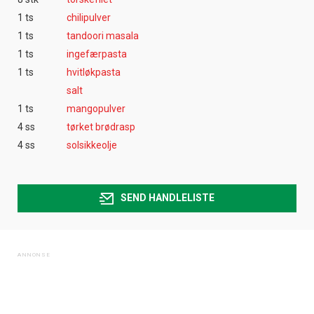
1 ts
chilipulver
1 ts
tandoori masala
1 ts
ingefærpasta
1 ts
hvitløkpasta
salt
1 ts
mangopulver
4 ss
tørket brødrasp
4 ss
solsikkeolje
SEND HANDLELISTE