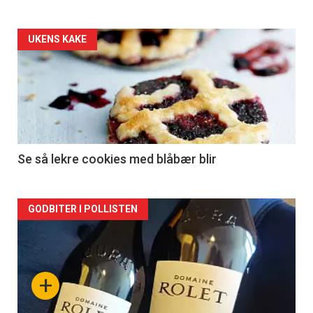
Forsiden
UKENS KAKE
akkurat
nå
-
2
Se så lekre cookies med blåbær blir
Forsiden
GODBITER I POLLISTEN
akkurat
nå
+
-