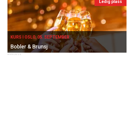
Ledig plass
×
KURS I OSLO, 05. SEPTEMBER
Bobler & Brunsj
Få ukentlige nyhetsbrev fra
Apéritif
Vi tilbyr flere ukentlige nyhetsbrev. Du
kan fritt velge hvilke du ønsker å få
tilsendt.
Registrer deg