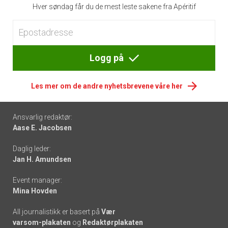
Hver søndag får du de mest leste sakene fra Apéritif
Logg på
Les mer om de andre nyhetsbrevene våre her
Footer
Ansvarlig redaktør:
Aase E. Jacobsen
-
Daglig leder:
links
Jan H. Amundsen
Event manager:
Mina Hovden
All journalistikk er basert på
Vær
varsom-plakaten
og
Redaktørplakaten