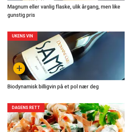
3
Magnum eller vanlig flaske, ulik årgang, men like
gunstig pris
Forsiden
UKENS VIN
akkurat
nå
+
-
4
Biodynamisk billigvin på et pol nær deg
Forsiden
DAGENS RETT
akkurat