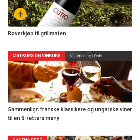
nå
+
-
4
Røverkjøp til grillmaten
Forsiden
MATKURS OG VINKURS
Vinsmaking i Oslo
akkurat
nå
-
5
Sammenlign franske klassikere og ungarske viner
til en 5-retters meny