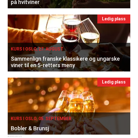
på hvitviner
Ledig plass
KURS I OSLO, 27. AUGUST
Sammenlign franske klassikere og ungarske
viner til en 5-retters meny
Ledig plass
KURS I OSLO, 05. SEPTEMBER
Bobler & Brunsj