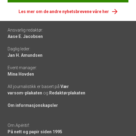
Les mer om de andre nyhetsbrevene våre her
Footer
Ansvarlig redaktør:
Aase E. Jacobsen
-
Daglig leder:
links
Jan H. Amundsen
Event manager:
Mina Hovden
All journalistikk er basert på
Vær
varsom-plakaten
og
Redaktørplakaten
Om informasjonskapsler
Om Apéritif:
På nett og papir siden 1995