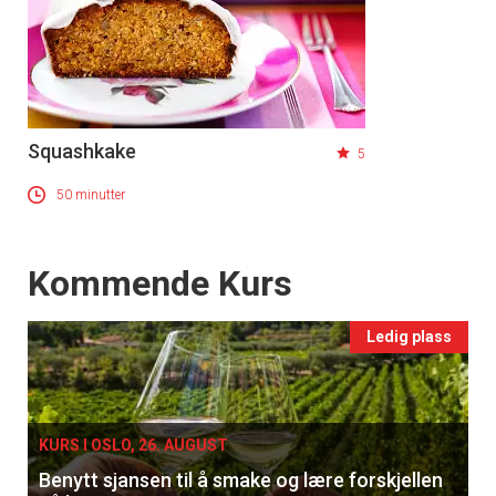
tilsendt.
Registrer deg
Squashkake
5
50 minutter
Events
Kommende Kurs
Ledig plass
KURS I OSLO, 26. AUGUST
Benytt sjansen til å smake og lære forskjellen