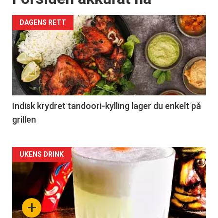
DAGENS RETT
Indisk krydret tandoori-kylling lager du enkelt på
grillen
Forsiden
UKENS DRINK
akkurat
nå
+