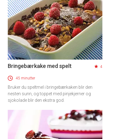
Bringebærkake med spelt
4
45 minutter
×
Bruker du speltmel i bringebærkaken blir den
nesten sunn, og toppet med pinjekjerner og
sjokolade blir den ekstra god.
Få ukentlige nyhetsbrev fra
Apéritif
Vi tilbyr flere ukentlige nyhetsbrev. Du
kan fritt velge hvilke du ønsker å få