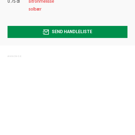
0.75 dl
sitronmelisse
solbær
SEND HANDLELISTE