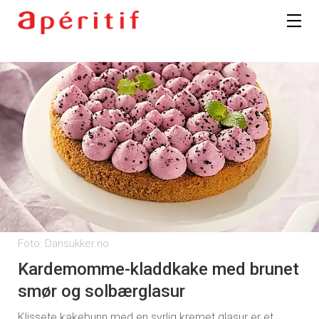
Foto: Dansukker.no
Kardemomme-kladdkake med brunet
smør og solbærglasur
Klissete kakebunn med en syrlig kremet glasur er et