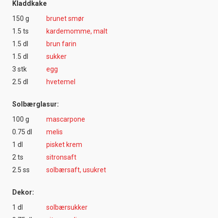
Kladdkake
150 g
brunet smør
1.5 ts
kardemomme, malt
1.5 dl
brun farin
1.5 dl
sukker
3 stk
egg
2.5 dl
hvetemel
Solbærglasur:
100 g
mascarpone
0.75 dl
melis
1 dl
pisket krem
2 ts
sitronsaft
2.5 ss
solbærsaft, usukret
Dekor:
1 dl
solbærsukker