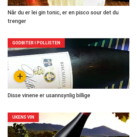
-
2
Når du er lei gin tonic, er en pisco sour det du
trenger
Forsiden
GODBITER I POLLISTEN
akkurat
nå
+
-
3
Disse vinene er usannsynlig billige
Forsiden
UKENS VIN
akkurat