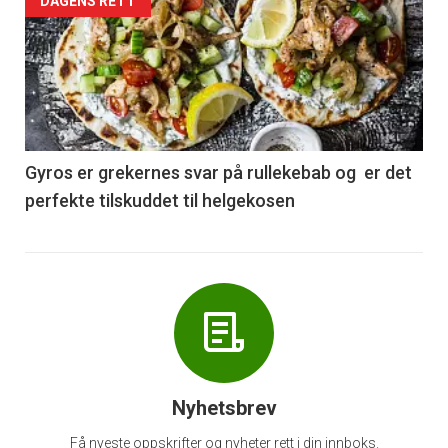
Forsiden
DAGENS RETT
akkurat
nå
-
6
Gyros er grekernes svar på rullekebab og er det
perfekte tilskuddet til helgekosen
Nyhetsbrev
Få nyeste oppskrifter og nyheter rett i din innboks.