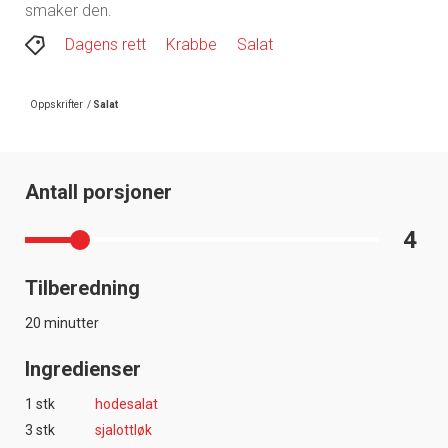
smaker den.
Dagens rett
Krabbe
Salat
Oppskrifter
/
Salat
Antall porsjoner
4
Tilberedning
20 minutter
Ingredienser
1 stk
hodesalat
3 stk
sjalottløk