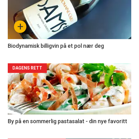
akkurat
nå
+
-
4
Biodynamisk billigvin på et pol nær deg
Forsiden
DAGENS RETT
akkurat
nå
-
5
By på en sommerlig pastasalat - din nye favoritt