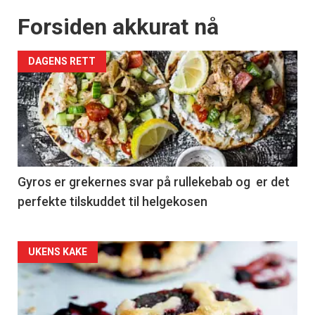
Forsiden akkurat nå
DAGENS RETT
Gyros er grekernes svar på rullekebab og er det
perfekte tilskuddet til helgekosen
Forsiden
UKENS KAKE
akkurat
nå