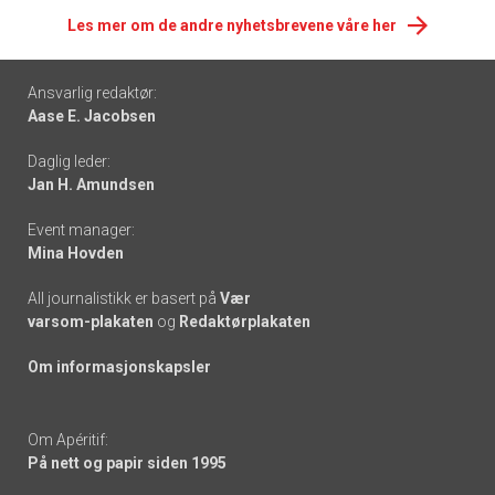
Les mer om de andre nyhetsbrevene våre her
Footer
Ansvarlig redaktør:
Aase E. Jacobsen
-
Daglig leder:
links
Jan H. Amundsen
Event manager:
Mina Hovden
All journalistikk er basert på
Vær
varsom-plakaten
og
Redaktørplakaten
Om informasjonskapsler
Om Apéritif:
På nett og papir siden 1995