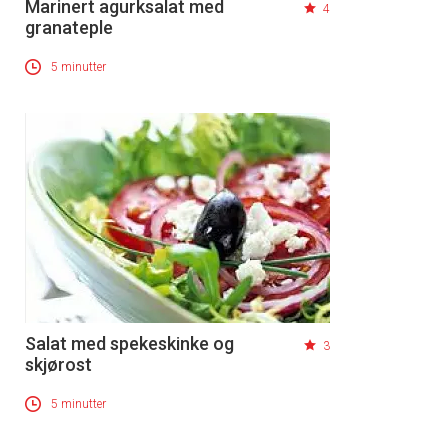
Marinert agurksalat med
4
granateple
5 minutter
Salat med spekeskinke og
3
skjørost
5 minutter