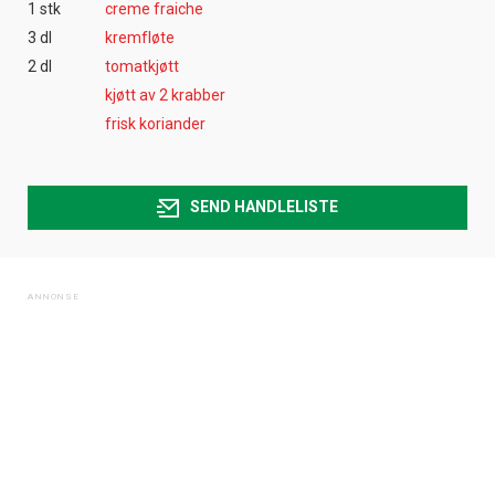
1 stk
creme fraiche
3 dl
kremfløte
2 dl
tomatkjøtt
kjøtt av 2 krabber
frisk koriander
SEND HANDLELISTE