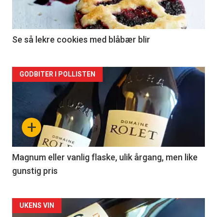
-
2
Se så lekre cookies med blåbær blir
Forsiden
GODBITER I POLLISTEN
akkurat
nå
+
-
3
Magnum eller vanlig flaske, ulik årgang, men like
gunstig pris
Forsiden
UKENS VIN