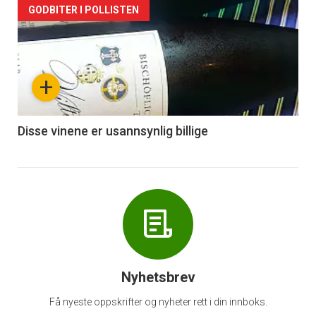
Forsiden
GODBITER I POLLISTEN
akkurat
nå
+
-
6
Disse vinene er usannsynlig billige
Nyhetsbrev
Få nyeste oppskrifter og nyheter rett i din innboks.