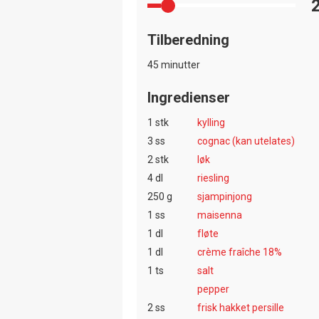
Tilberedning
45 minutter
Ingredienser
1 stk
kylling
3 ss
cognac (kan utelates)
2 stk
løk
4 dl
riesling
250 g
sjampinjong
1 ss
maisenna
1 dl
fløte
1 dl
crème fraîche 18%
1 ts
salt
pepper
2 ss
frisk hakket persille