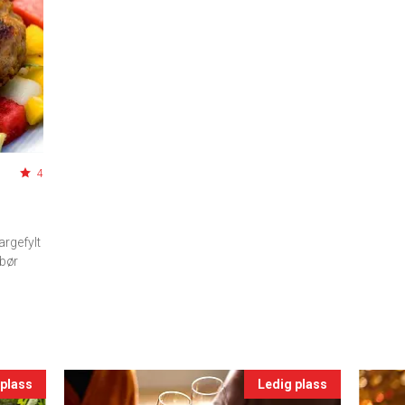
4
argefylt
 bør
 plass
Ledig plass