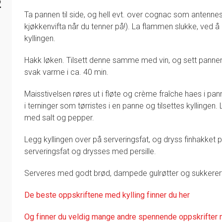
2
Ta pannen til side, og hell evt. over cognac som antennes
kjøkkenvifta når du tenner på!). La flammen slukke, ved
kyllingen.
Hakk løken. Tilsett denne samme med vin, og sett pannen 
svak varme i ca. 40 min.
Maisstivelsen røres ut i fløte og crème fraîche haes i pa
i terninger som tørristes i en panne og tilsettes kyllingen
med salt og pepper.
Legg kyllingen over på serveringsfat, og dryss finhakket 
serveringsfat og drysses med persille.
Serveres med godt brød, dampede gulrøtter og sukkerert
De
beste oppskriftene med kylling finner du her
Og finner du veldig mange andre spennende oppskrifter 