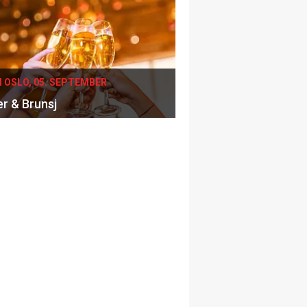
I OSLO, 05. SEPTEMBER
er & Brunsj