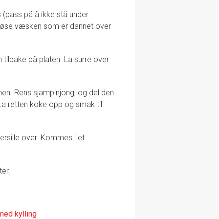
 (pass på å ikke stå under
 å øse væsken som er dannet over
tilbake på platen. La surre over
nnen. Rens sjampinjong, og del den
. La retten koke opp og smak til
persille over. Kommes i et
er.
med kylling