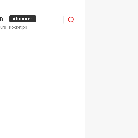
Logg
B
Abonner
kurs
Kokketips
inn
×
ge nyhetsbrev fra
Apéritif
 ukentlige nyhetsbrev. Du
 hvilke du ønsker å få
egistrer deg