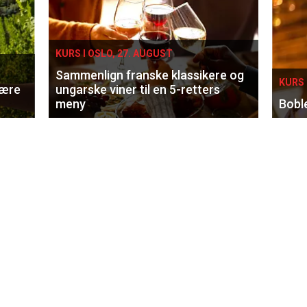
KURS I OSLO, 27. AUGUST
Sammenlign franske klassikere og
KURS 
lære
ungarske viner til en 5-retters
meny
Bobl