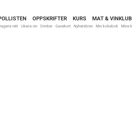
POLLISTEN
OPPSKRIFTER
KURS
MAT & VINKLUB
Menu
Dagens rett
Ukens vin
Drinker
Gavekort
Nyhetsbrev
Min kokebok
Mine 
Få ukentli
Vi tilbyr flere
kan fritt velge
tilsendt.
R