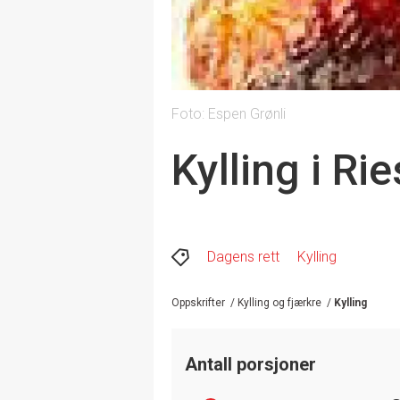
Foto: Espen Grønli
Kylling i Rie
Dagens rett
Kylling
Oppskrifter
/
Kylling og fjærkre
/
Kylling
Antall porsjoner