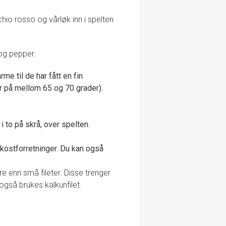
cchio rosso og vårløk inn i spelten
 og pepper.
rme til de har fått en fin
r på mellom 65 og 70 grader).
i to på skrå, over spelten.
ekostforretninger. Du kan også
dre enn små fileter. Disse trenger
 også brukes kalkunfilet.