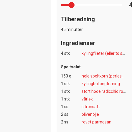
Tilberedning
45 minutter
Ingredienser
4 stk
kyllingfileter (eller to store)
Speltsalat
150 g
hele speltkorn (perlespelt)
1 stk
kyllingbuljongterning
1 stk
stort hode radicchio rosso
1 stk
vårløk
1 ss
sitronsaft
2 ss
olivenolje
2 ss
revet parmesan