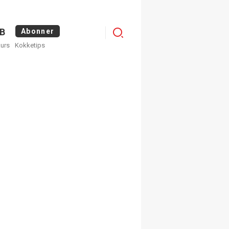
Logg
B
Abonner
kurs
Kokketips
inn
egistrer deg