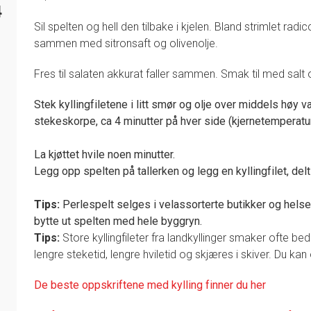
4
Sil spelten og hell den tilbake i kjelen. Bland strimlet radi
sammen med sitronsaft og olivenolje.
Fres til salaten akkurat faller sammen. Smak til med salt
Stek kyllingfiletene i litt smør og olje over middels høy va
stekeskorpe, ca 4 minutter på hver side (kjernetemperatu
La kjøttet hvile noen minutter.
Legg opp spelten på tallerken og legg en kyllingfilet, delt 
Tips:
Perlespelt selges i velassorterte butikker og hels
bytte ut spelten med hele byggryn.
Tips:
Store kyllingfileter fra landkyllinger smaker ofte be
lengre steketid, lengre hviletid og skjæres i skiver. Du kan
De
beste oppskriftene med kylling finner du her