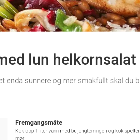
 med lun helkornsalat
idet enda sunnere og mer smakfullt skal du 
Fremgangsmåte
Kok opp 1 liter vann med buljongterningen og kok spelten i 
mør.