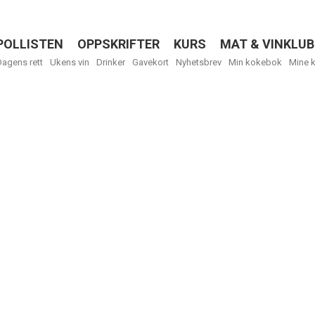
POLLISTEN
OPPSKRIFTER
KURS
MAT & VINKLUB
Menu
Dagens rett
Ukens vin
Drinker
Gavekort
Nyhetsbrev
Min kokebok
Mine 
R