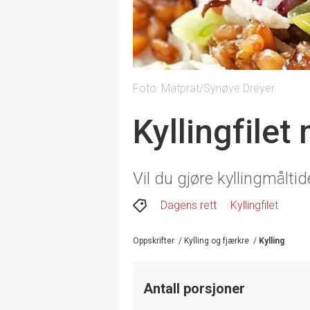
Foto: Matprat/Synøve Dreyer
Kyllingfilet
Vil du gjøre kyllingmålt
Dagens rett
Kyllingfilet
Oppskrifter
/
Kylling og fjærkre
/
Kylling
Antall porsjoner