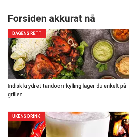
Forsiden akkurat nå
DAGENS RETT
Indisk krydret tandoori-kylling lager du enkelt på
grillen
Forsiden
UKENS DRINK
akkurat