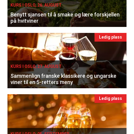
KURS I OSLO, 26. AUGUST
Benytt sjansen til å smake og lære forskjellen
på hvitviner
Ledig plass
KURS I OSLO, 27. AUGUST
Sammenlign franske klassikere og ungarske
viner til en 5-retters meny
Ledig plass
KURS I OSLO, 05. SEPTEMBER