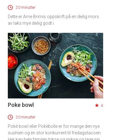
20 minutter
Dette er Arne Brimis oppskrift på en deilig mors
av laks mye deilig godt i.
Poke bowl
4
20 minutter
Pokè bowl eller Pokèbolle er for mange den nye
sushien og en stor konkurrent til fredagstacoen.
Her kan hele familen trikse og mikse og lage sin