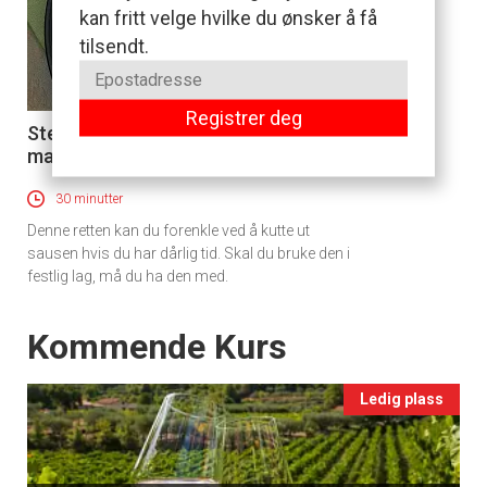
kan fritt velge hvilke du ønsker å få
tilsendt.
Registrer deg
Stekt laks med purre og
4
mangosalat og hvitvinsaus
30 minutter
Denne retten kan du forenkle ved å kutte ut
sausen hvis du har dårlig tid. Skal du bruke den i
festlig lag, må du ha den med.
Events
Kommende Kurs
Ledig plass