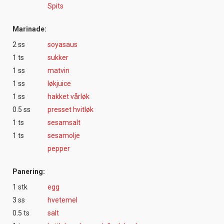
Spits
Marinade:
2 ss
soyasaus
1 ts
sukker
1 ss
matvin
1 ss
løkjuice
1 ss
hakket vårløk
0.5 ss
presset hvitløk
1 ts
sesamsalt
1 ts
sesamolje
pepper
Panering:
1 stk
egg
3 ss
hvetemel
0.5 ts
salt