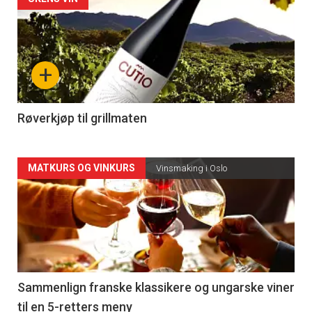
Forsiden
akkurat
nå
+
-
4
Røverkjøp til grillmaten
Forsiden
MATKURS OG VINKURS
Vinsmaking i Oslo
akkurat
nå
-
5
Sammenlign franske klassikere og ungarske viner
til en 5-retters meny