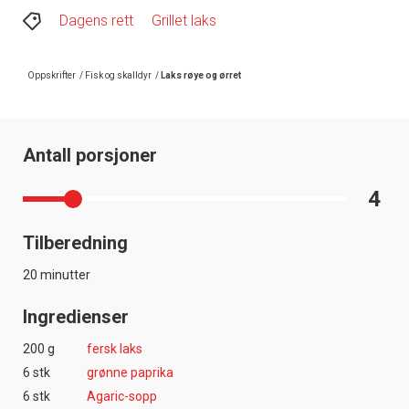
Dagens rett
Grillet laks
Oppskrifter
/
Fisk og skalldyr
/
Laks røye og ørret
Antall porsjoner
4
Tilberedning
20 minutter
Ingredienser
200 g
fersk laks
6 stk
grønne paprika
6 stk
Agaric-sopp