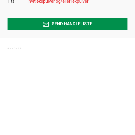
1 ts
hvitløkspulver og/eller løkpulver
SEND HANDLELISTE