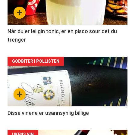
nå
+
-
2
Når du er lei gin tonic, er en pisco sour det du
trenger
Forsiden
GODBITER I POLLISTEN
akkurat
nå
+
-
3
Disse vinene er usannsynlig billige
UKENS VIN