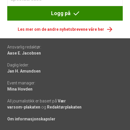
Logg på
Les mer om de andre nyhetsbrevene våre her
Footer
Ansvarlig redaktør:
Aase E. Jacobsen
-
Daglig leder:
links
Jan H. Amundsen
Event manager:
Mina Hovden
All journalistikk er basert på
Vær
varsom-plakaten
og
Redaktørplakaten
Om informasjonskapsler