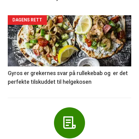
Forsiden
DAGENS RETT
akkurat
nå
-
6
Gyros er grekernes svar på rullekebab og er det
perfekte tilskuddet til helgekosen