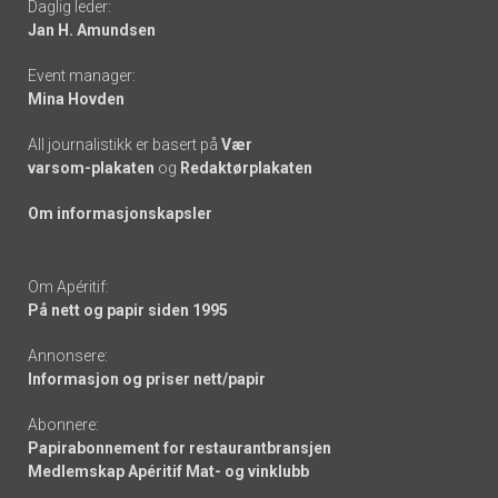
Daglig leder:
links
Jan H. Amundsen
Event manager:
Mina Hovden
All journalistikk er basert på
Vær
varsom-plakaten
og
Redaktørplakaten
Om informasjonskapsler
Om Apéritif:
På nett og papir siden 1995
Annonsere:
Informasjon og priser nett/papir
Abonnere:
Papirabonnement for restaurantbransjen
Medlemskap Apéritif Mat- og vinklubb