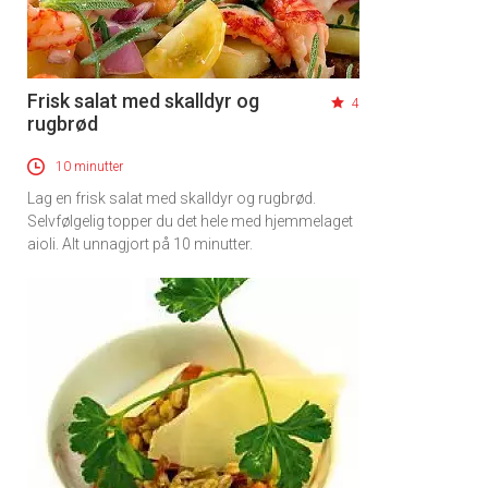
Frisk salat med skalldyr og
4
rugbrød
10 minutter
Lag en frisk salat med skalldyr og rugbrød.
×
Selvfølgelig topper du det hele med hjemmelaget
aioli. Alt unnagjort på 10 minutter.
Få ukentlige nyhetsbrev fra
Apéritif
Vi tilbyr flere ukentlige nyhetsbrev. Du
kan fritt velge hvilke du ønsker å få
tilsendt.
Registrer deg