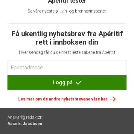
Apéritif tester
Se våre nyeste øl-, vin- og brennevinstester.
Få ukentlig nyhetsbrev fra Apéritif
rett i innboksen din
Hver søndag får du de mest leste sakene fra Apéritif
Logg på
Les mer om de andre nyhetsbrevene våre her
Footer
Ansvarlig redaktør:
Aase E. Jacobsen
-