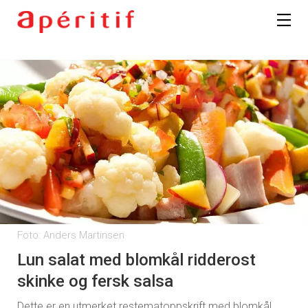
Foto: Anders Martinsen
Lun salat med blomkål ridderost
skinke og fersk salsa
Dette er en utmerket restematoppskrift med blomkål