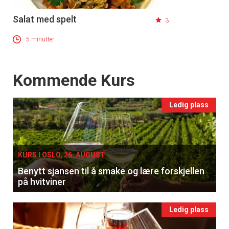
Salat med spelt
3
5 minutter
Events
Kommende Kurs
Ledig plass
KURS I OSLO, 26. AUGUST
Benytt sjansen til å smake og lære forskjellen
på hvitviner
Ledig plass