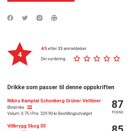
4/5
etter
33
anmeldelser
4
Din vurdering:
Drikke som passer til denne oppskriften
Nibiru Kamptal Schonberg Grüner Veltliner
87
Østerrike
POENG
Volum: 0.75 l Pris: 329.90 kr Bestillingsutvalget
Villbrygg Skog 03
85