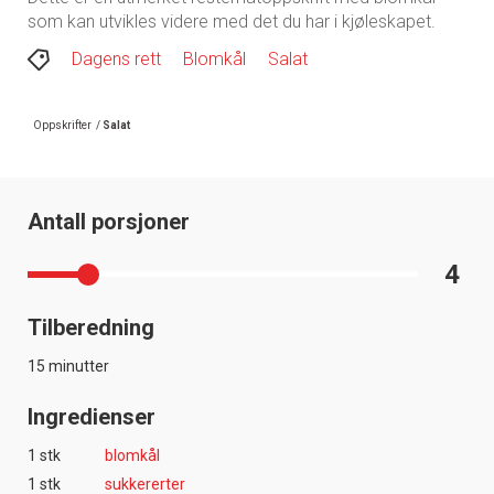
som kan utvikles videre med det du har i kjøleskapet.
Dagens rett
Blomkål
Salat
Oppskrifter
/
Salat
Antall porsjoner
4
Tilberedning
15 minutter
Ingredienser
1 stk
blomkål
1 stk
sukkererter