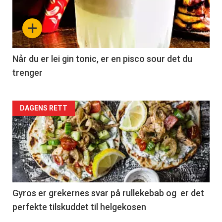
+
Når du er lei gin tonic, er en pisco sour det du
trenger
Forsiden
DAGENS RETT
akkurat
nå
-
2
Gyros er grekernes svar på rullekebab og er det
perfekte tilskuddet til helgekosen