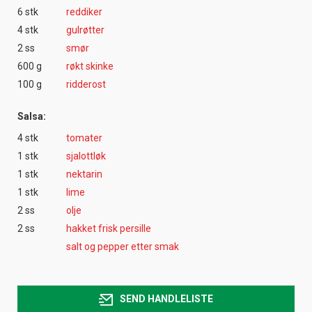
6 stk
reddiker
4 stk
gulrøtter
2 ss
smør
600 g
røkt skinke
100 g
ridderost
Salsa:
4 stk
tomater
1 stk
sjalottløk
1 stk
nektarin
1 stk
lime
2 ss
olje
2 ss
hakket frisk persille
salt og pepper etter smak
SEND HANDLELISTE