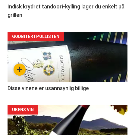
2
Indisk krydret tandoori-kylling lager du enkelt på
grillen
Forsiden
GODBITER I POLLISTEN
akkurat
nå
+
-
3
Disse vinene er usannsynlig billige
Forsiden
UKENS VIN
akkurat