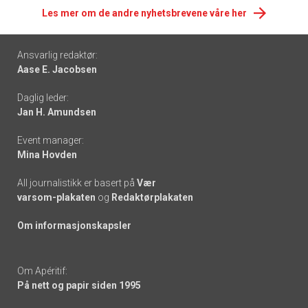
Les mer om de andre nyhetsbrevene våre her
Footer
Ansvarlig redaktør:
Aase E. Jacobsen
-
Daglig leder:
links
Jan H. Amundsen
Event manager:
Mina Hovden
All journalistikk er basert på
Vær
varsom-plakaten
og
Redaktørplakaten
Om informasjonskapsler
Om Apéritif:
På nett og papir siden 1995