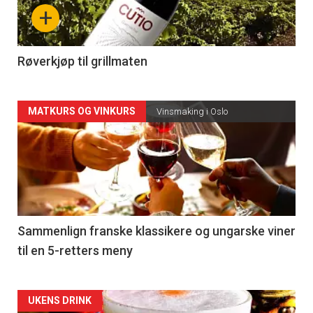
nå
+
-
4
Røverkjøp til grillmaten
Forsiden
MATKURS OG VINKURS
Vinsmaking i Oslo
akkurat
nå
-
5
Sammenlign franske klassikere og ungarske viner
til en 5-retters meny
Forsiden
UKENS DRINK