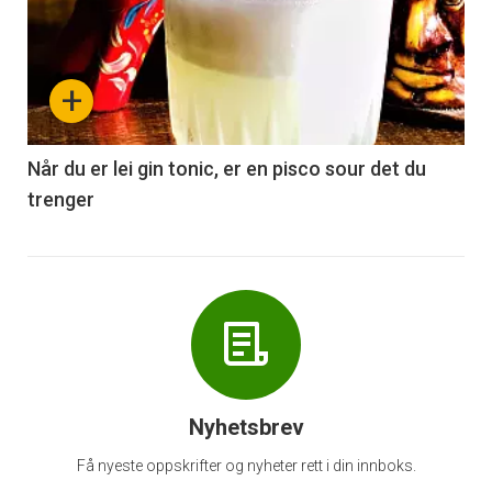
akkurat
nå
+
-
6
Når du er lei gin tonic, er en pisco sour det du
trenger
Nyhetsbrev
Få nyeste oppskrifter og nyheter rett i din innboks.