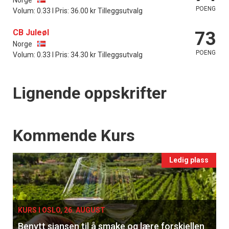
POENG
Volum: 0.33 l Pris: 36.00 kr Tilleggsutvalg
CB Juleøl
73
Norge
POENG
Volum: 0.33 l Pris: 34.30 kr Tilleggsutvalg
Lignende oppskrifter
Events
Kommende Kurs
Ledig plass
KURS I OSLO, 26. AUGUST
Benytt sjansen til å smake og lære forskjellen