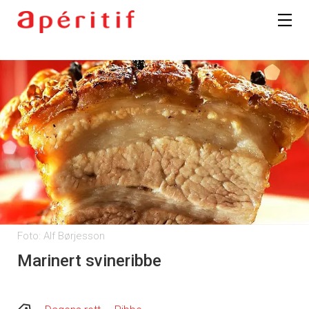
Foto: Alf Børjesson
Marinert svineribbe