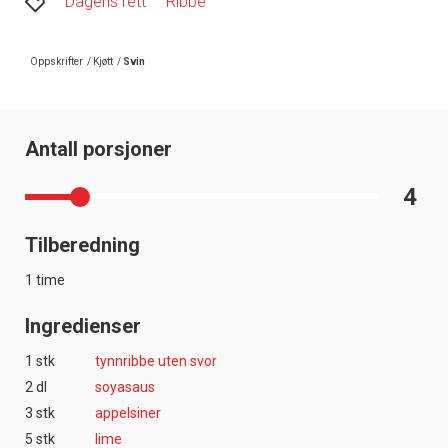
Dagens rett
Ribbe
Oppskrifter
/
Kjøtt
/
Svin
Antall porsjoner
4
Tilberedning
1 time
Ingredienser
1 stk
tynnribbe uten svor
2 dl
soyasaus
3 stk
appelsiner
5 stk
lime