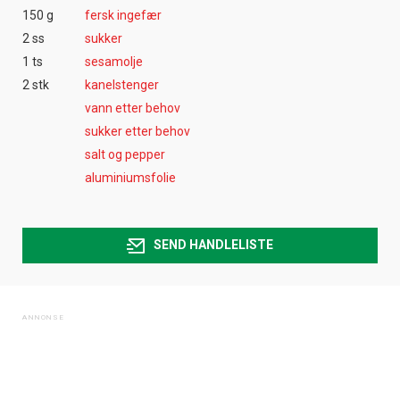
150 g
fersk ingefær
2 ss
sukker
1 ts
sesamolje
2 stk
kanelstenger
vann etter behov
sukker etter behov
salt og pepper
aluminiumsfolie
SEND HANDLELISTE