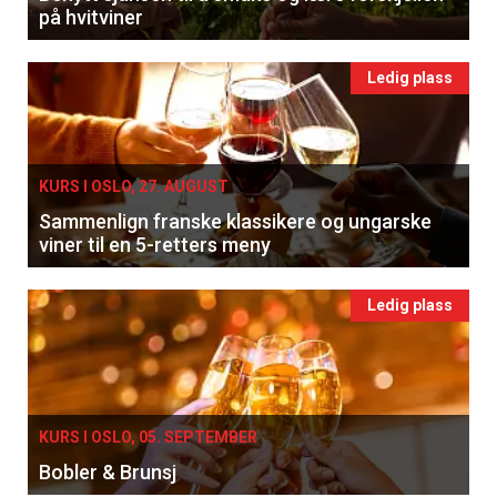
på hvitviner
Ledig plass
KURS I OSLO, 27. AUGUST
Sammenlign franske klassikere og ungarske
viner til en 5-retters meny
Ledig plass
KURS I OSLO, 05. SEPTEMBER
Bobler & Brunsj