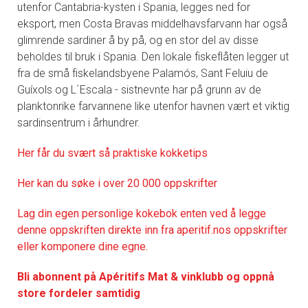
utenfor Cantabria-kysten i Spania, legges ned for
eksport, men Costa Bravas middelhavsfarvann har også
glimrende sardiner å by på, og en stor del av disse
beholdes til bruk i Spania. Den lokale fiskeflåten legger ut
fra de små fiskelandsbyene Palamós, Sant Feluiu de
Guíxols og L´Escala - sistnevnte har på grunn av de
planktonrike farvannene like utenfor havnen vært et viktig
sardinsentrum i århundrer.
Her får du svært så praktisk
e kokketips
Her kan du søke i over 20 000 oppskrifter
Lag din egen personlige kokebok enten ved å legge
denne oppskriften direkte inn fra aperitif.nos oppskrifter
eller komponere dine egne.
Bli abonnent på Apéritifs Mat & vinklubb og oppnå
store fordeler samtidig