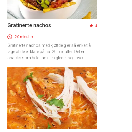
Gratinerte nachos
4
20 minutter
Gratinerte nachos med kjøttdeig er så enkelt å
lage at de er klare på ca. 20 minutter. Det er
snacks som hele familien gleder seg over.
×
Få ukentlige nyhetsbrev fra
Apéritif
Vi tilbyr flere ukentlige nyhetsbrev. Du
kan fritt velge hvilke du ønsker å få
tilsendt.