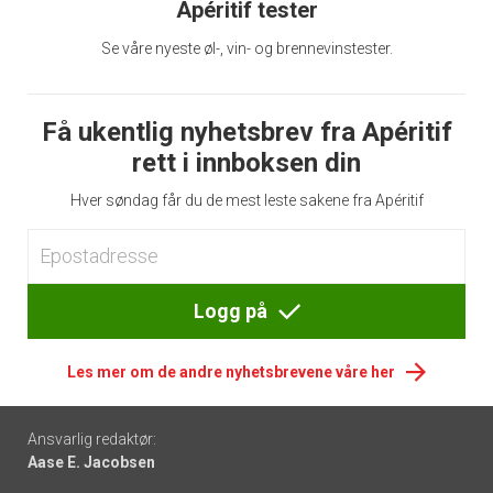
Apéritif tester
Se våre nyeste øl-, vin- og brennevinstester.
Få ukentlig nyhetsbrev fra Apéritif
rett i innboksen din
Hver søndag får du de mest leste sakene fra Apéritif
Logg på
Les mer om de andre nyhetsbrevene våre her
Footer
Ansvarlig redaktør:
Aase E. Jacobsen
-