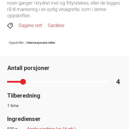
noen ganger i krydret mel og frityrstekes, eller de legges
rå til marinering i en syrlig vinaigrette, som i denne
oppskriften.
Dagens rett
Sardiner
Oppskrifter
/
Internasjonale retter
Antall porsjoner
4
Tilberedning
1 time
Ingredienser
500 g
ferske sardiner (ca 16 stk.)