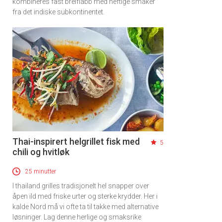
kombineres fast breiflabb med heftige smaker
fra det indiske subkontinentet.
Thai-inspirert helgrillet fisk med
5
chili og hvitløk
25 minutter
I thailand grilles tradisjonelt hel snapper over
åpen ild med friske urter og sterke krydder. Her i
kalde Nord må vi ofte ta til takke med alternative
løsninger. Lag denne herlige og smaksrike