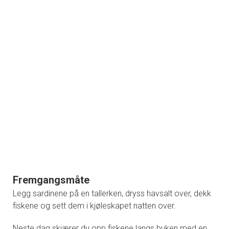
Fremgangsmåte
Legg sardinene på en tallerken, dryss havsalt over, dekk
fiskene og sett dem i kjøleskapet natten over.
Neste dag skjærer du opp fiskene langs buken med en