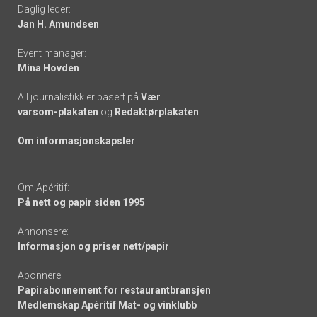
Daglig leder:
links
Jan H. Amundsen
Event manager:
Mina Hovden
All journalistikk er basert på
Vær
varsom-plakaten
og
Redaktørplakaten
Om informasjonskapsler
Om Apéritif:
På nett og papir siden 1995
Annonsere:
Informasjon og priser nett/papir
Abonnere:
Papirabonnement for restaurantbransjen
Medlemskap Apéritif Mat- og vinklubb