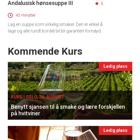
Registrer deg
Andalusisk hønsesuppe III
5
45 minutter
Lag en suppe som virkelig smaker. Den er enkel å
lage og alle rundt bordet bil bli garantert fornøyd.
Events
Kommende Kurs
Ledig plass
KURS I OSLO, 26. AUGUST
Benytt sjansen til å smake og lære forskjellen
på hvitviner
Ledig plass