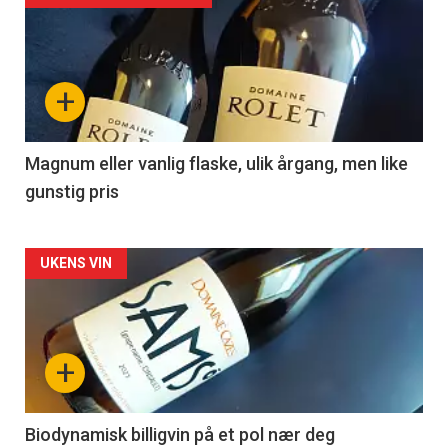
akkurat
nå
+
-
3
Magnum eller vanlig flaske, ulik årgang, men like
gunstig pris
Forsiden
UKENS VIN
akkurat
nå
+
-
4
Biodynamisk billigvin på et pol nær deg