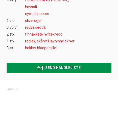
havsalt
nymalt pepper
1.5 dl
olivenolje
0.75 dl
rødvinseddik
2 stk
finhakkete hvitløkfedd
1 stk
rødløk, skåret i løvtynne skiver
3 ss
hakket bladpersille
SEND HANDLELISTE