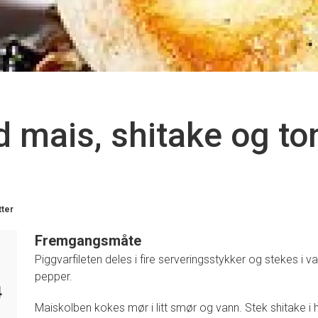
 mais, shitake og t
tter
Fremgangsmåte
Piggvarfileten deles i fire serveringsstykker og stekes i v
pepper.
4
Maiskolben kokes mør i litt smør og vann. Stek shitake i 