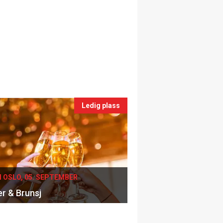
Ledig plass
I OSLO, 05. SEPTEMBER
er & Brunsj