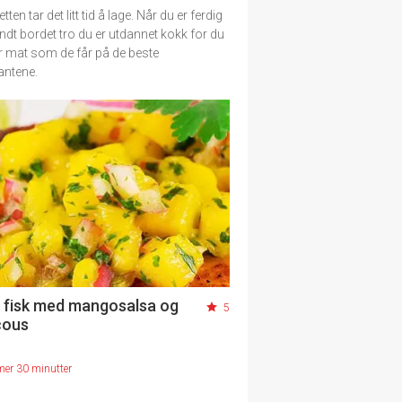
tten tar det litt tid å lage. Når du er ferdig
undt bordet tro du er utdannet kokk for du
r mat som de får på de beste
antene.
et fisk med mangosalsa og
5
cous
mer 30 minutter