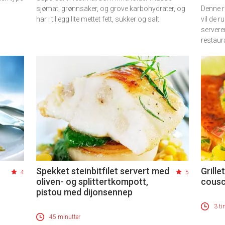
sjømat, grønnsaker, og grove karbohydrater, og
Denne re
har i tillegg lite mettet fett, sukker og salt.
vil de r
servere
restaur
Spekket steinbitfilet servert med
Grill
4
5
oliven- og splittertkompott,
cous
pistou med dijonsennep
3 ti
45 minutter