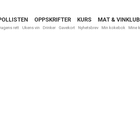
POLLISTEN
OPPSKRIFTER
KURS
MAT & VINKLUB
Menu
Dagens rett
Ukens vin
Drinker
Gavekort
Nyhetsbrev
Min kokebok
Mine 
Få ukentli
Vi tilbyr flere
kan fritt velge
tilsendt.
R