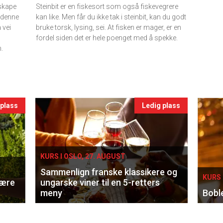
nskape
Steinbit er en fiskesort som også fiskevegrere
 denne
kan like. Men får du ikke tak i steinbit, kan du godt
 vei
bruke torsk, lysing, sei. At fisken er mager, er en
fordel siden det er hele poenget med å spekke.
.
 plass
Ledig plass
KURS I OSLO, 27. AUGUST
Sammenlign franske klassikere og
KURS 
lære
ungarske viner til en 5-retters
meny
Bobl