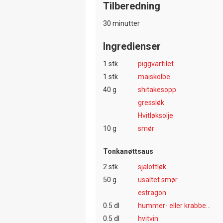
Tilberedning
30 minutter
Ingredienser
1 stk
piggvarfilet
1 stk
maiskolbe
40 g
shitakesopp
gressløk
Hvitløksolje
10 g
smør
Tonkanøttsaus
2 stk
sjalottløk
50 g
usaltet smør
estragon
0.5 dl
hummer- eller krabbekraft
0.5 dl
hvitvin