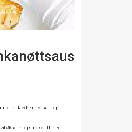
onkanøttsaus
arm olje - krydre med salt og
hvitløksolje og smakes til med