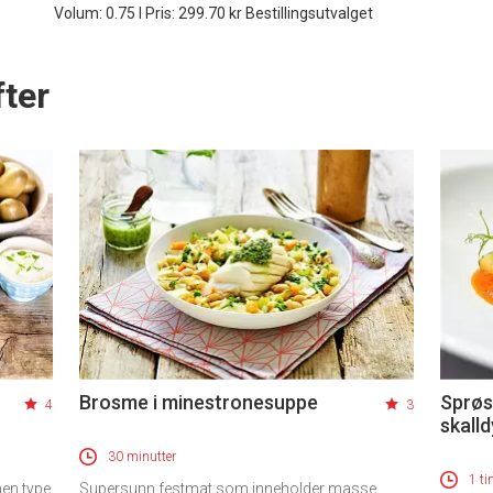
Volum: 0.75 l Pris: 299.70 kr Bestillingsutvalget
ter
Brosme i minestronesuppe
Sprøs
4
3
skall
30 minutter
1 ti
nen type
Supersunn festmat som inneholder masse