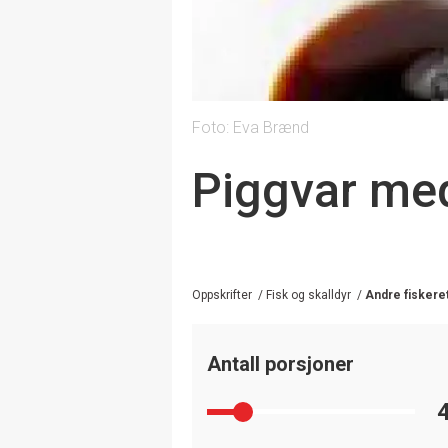
Foto: Eva Brænd
Piggvar med
Oppskrifter
/
Fisk og skalldyr
/
Andre fiskere
Antall porsjoner