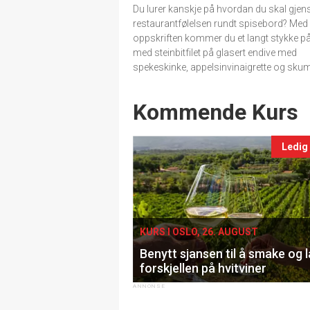
Du lurer kanskje på hvordan du skal gje
restaurantfølelsen rundt spisebord? Med
oppskriften kommer du et langt stykke på
med steinbitfilet på glasert endive med
spekeskinke, appelsinvinaigrette og skum
Events
Kommende Kurs
Ledig
KURS I OSLO, 26. AUGUST
Benytt sjansen til å smake og 
forskjellen på hvitviner