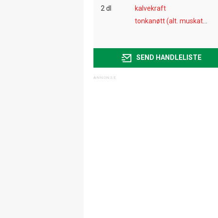
2 dl
kalvekraft
tonkanøtt (alt. muskatnøtt)
SEND HANDLELISTE